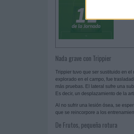
El 11 ide
158 punt
que logra
Nada grave con Trippier
Trippier tuvo que ser sustituido en el
explorado en el campo, fue trasladado
más pruebas. El lateral sufre una su
Es decir, un desplazamiento de la art
Al no sufrir una lesión ósea, se espe
que se reincorpore a los entrenamie
De Frutos, pequeña rotura