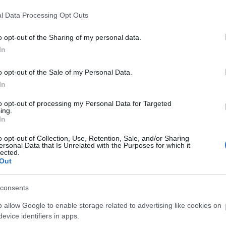
l Data Processing Opt Outs
toria con la selección española será Eric García. El
o opt-out of the Sharing of my personal data.
tras advertir al cuerpo técnico de que sufría
In
mera mitad. Al igual que Nico, se espera que pueda
o opt-out of the Sale of my Personal Data.
In
sorpresa y el mejor equipo
to opt-out of processing my Personal Data for Targeted
es jugadores sumaron 17 puntos en una jornada en la
ing.
o Rodríguez nos obsequió con un -5. Repasamos los
In
fos, sorpresas y mejores equipos de la jornada 13.
o opt-out of Collection, Use, Retention, Sale, and/or Sharing
ersonal Data that Is Unrelated with the Purposes for which it
lected.
Out
consents
o allow Google to enable storage related to advertising like cookies on
evice identifiers in apps.
Rayo al Real Madrid, entrando en el campo en el