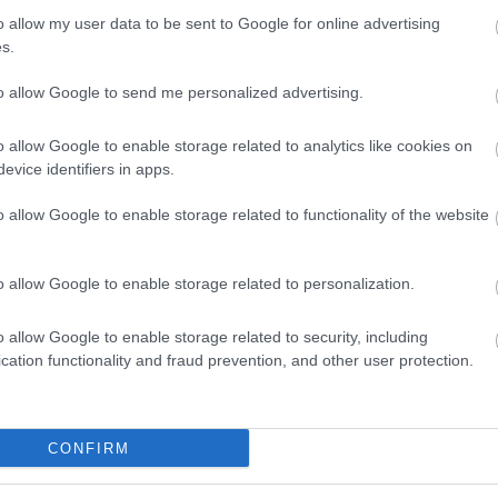
n el 81. 12 minutos en los que revolucionó el
o allow my user data to be sent to Google for online advertising
l que obtuvo 10 puntos Comunio.
s.
ervicios médicos del Rayo, el «Tigre» sufre una
to allow Google to send me personalized advertising.
o derecho». El club ha informado de que el tiempo
o semanas.
o allow Google to enable storage related to analytics like cookies on
evice identifiers in apps.
o allow Google to enable storage related to functionality of the website
on la victoria pero perdió a dos jugadores
campo en el minuto 12 por un fuerte golpe en su
o allow Google to enable storage related to personalization.
o, que tuvo que ser sustituido en el descanso con
nario no viajará con la selección española.
o allow Google to enable storage related to security, including
cation functionality and fraud prevention, and other user protection.
de pruebas médicas, aunque no se espera que
. Razón por la cual podrían aprovechar el parón de
 disponibles para Emery en el siguiente partido.
CONFIRM
: ¡Triple 17!