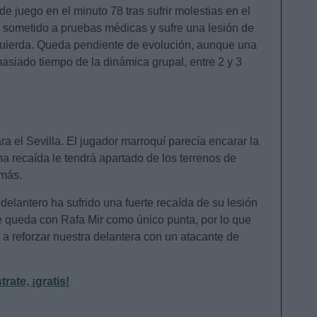
e juego en el minuto 78 tras sufrir molestias en el
a sometido a pruebas médicas y sufre una lesión de
zquierda. Queda pendiente de evolución, aunque una
masiado tiempo de la dinámica grupal, entre 2 y 3
ra el Sevilla. El jugador marroquí parecía encarar la
na recaída le tendrá apartado de los terrenos de
 más.
l delantero ha sufrido una fuerte recaída de su lesión
se queda con Rafa Mir como único punta, por lo que
a reforzar nuestra delantera con un atacante de
ate, ¡gratis!