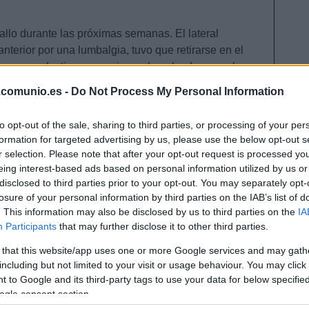
llo durante las próximas semanas. El lateral
anterior por una lumbalgia, tuvo que retirarse en el
na por molestias en su pierna derecha. Las pruebas
ufre una rotura fibrilar en el bíceps femoral. Sin
.comunio.es -
Do Not Process My Personal Information
azo de recuperación, que dependerá del grado de la
to opt-out of the sale, sharing to third parties, or processing of your per
formation for targeted advertising by us, please use the below opt-out s
r selection. Please note that after your opt-out request is processed y
eing interest-based ads based on personal information utilized by us or
a de lesionados tras la jornada 13.
Ansu Fati tuvo
disclosed to third parties prior to your opt-out. You may separately opt-
lesión similar a la de Hugo Mallo. Tras volver de una
losure of your personal information by third parties on the IAB’s list of
ió una rotura fibrilar en el bíceps femoral de su pierna
. This information may also be disclosed by us to third parties on the
IA
Participants
that may further disclose it to other third parties.
a rotura marcará los plazos de recuperación, pero
l dique seco.
 that this website/app uses one or more Google services and may gath
including but not limited to your visit or usage behaviour. You may click 
arse del partido con molestias. El club ha informado
 to Google and its third-party tags to use your data for below specifi
r de la pierna derecha, por lo que se perderá la
ogle consent section.
 Sin embargo, podrá estar en el regreso liguero, tras