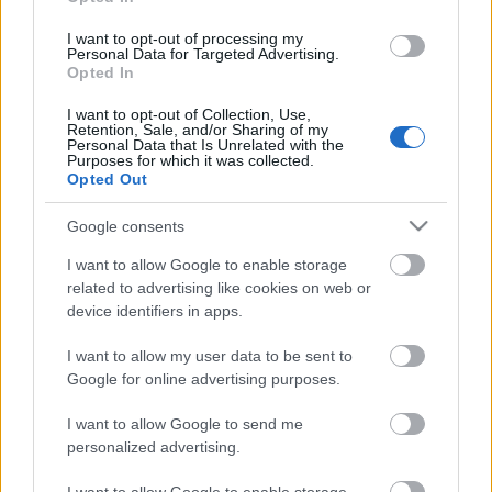
meses de baja. Esta temporada ha jugado un total de 31
partidos de Liga en los que ha promediado 2,84 puntos
I want to opt-out of processing my
Comunio.
Personal Data for Targeted Advertising.
Opted In
Los sancionados de la jornada 38: ¿Quiénes suplirán
I want to opt-out of Collection, Use,
Retention, Sale, and/or Sharing of my
a RDT & cía?
Personal Data that Is Unrelated with the
Purposes for which it was collected.
11 futbolistas se perderán la
Opted Out
jornada 38 de LaLiga 21/22 al
estar sancionados, entre ellos
Google consents
Raúl de Tomás. ¿Quiénes les
reemplazarán en sus respectivos
I want to allow Google to enable storage
equipos?
related to advertising like cookies on web or
device identifiers in apps.
I want to allow my user data to be sent to
Fran Beltrán, baja para el último partido
Google for online advertising purposes.
El Celta ganó al Elche 1-0 en un partido en el que perdió
I want to allow Google to send me
por lesión a Fran Beltrán. El mediocentro se hizo daño en
personalized advertising.
una de sus rodillas en un lance del juego y tuvo que pedir el