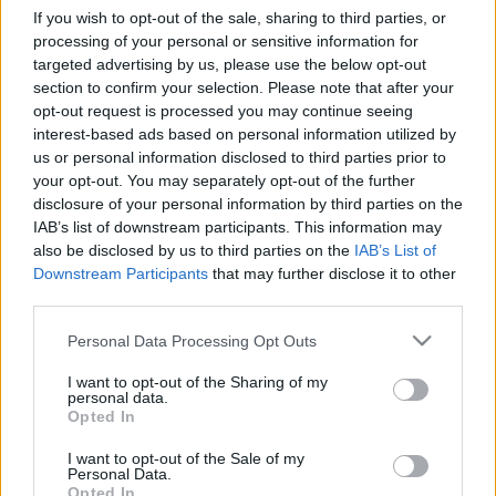
recibir una dura entrada de Eden Hazard. Tras practicarle
If you wish to opt-out of the sale, sharing to third parties, or
pruebas, sufre una fractura del segundo y tercer
processing of your personal or sensitive information for
metatarsiano del pie derecho y estará de baja entre 6 y 8
targeted advertising by us, please use the below opt-out
section to confirm your selection. Please note that after your
semanas.
opt-out request is processed you may continue seeing
Punto final por tanto para la temporada de un Akapo que ha
interest-based ads based on personal information utilized by
us or personal information disclosed to third parties prior to
sumado 94 puntos Comunio en 25 partidos. Iza Carcelén
your opt-out. You may separately opt-out of the further
ocupará su puesto en la ‘final’ de Mendizorroza, en la que el
disclosure of your personal information by third parties on the
Cádiz tiene que ganar y esperar un pinchazo de Mallorca o
IAB’s list of downstream participants. This information may
Granada. También le vale con un empate si el Mallorca
also be disclosed by us to third parties on the
IAB’s List of
pierde su partido o si el Mallorca lo gana y el Granada
Downstream Participants
that may further disclose it to other
pierde. En un triple empate a 37 puntos entre los tres,
third parties.
descenderían los amarillos.
Please note that this website/app uses one or more Google
Personal Data Processing Opt Outs
Guillamón, fractura de metatarsiano
services and may gather and store information including but
not limited to your visit or usage behaviour. You may click to
I want to opt-out of the Sharing of my
personal data.
grant or deny consent to Google and its third-party tags to
Opted In
Hugo Guillamón fue baja para jugar contra el Espanyol y el
use your data for below specified purposes in below Google
club ha informado que todo se debió a una fractura del
consent section.
I want to opt-out of the Sale of my
tercer metatarsiano. El internacional español estará unos 2
Personal Data.
Opted In