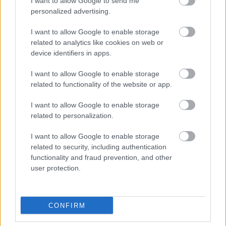
I want to allow Google to send me
personalized advertising.
ISI
I want to allow Google to enable storage
DE FRUTOS
ÁLVARO GARCÍA
related to analytics like cookies on web or
device identifiers in apps.
UNAI LÓPEZ
ÓSCAR
VALENTÍN
I want to allow Google to enable storage
related to functionality of the website or app.
BALLIU
RATIU
I want to allow Google to enable storage
related to personalization.
CISS
LEJEUNE
I want to allow Google to enable storage
related to security, including authentication
functionality and fraud prevention, and other
user protection.
BATALLA
CONFIRM
Estos jugadores son baja:
Isi (sanción), Unai López
(sanción), Luiz Felipe, Ilias.