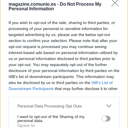
magazine.comunio.es -
Do Not Process My
Personal Information
IBÁÑEZ
BLANCO
If you wish to opt-out of the sale, sharing to third parties, or
processing of your personal or sensitive information for
ÁNGEL PÉREZ
YOUSSEF
targeted advertising by us, please use the below opt-out
section to confirm your selection. Please note that after your
KOSKI
JONNY
opt-out request is processed you may continue seeing
interest-based ads based on personal information utilized by
TENAGLIA
us or personal information disclosed to third parties prior to
your opt-out. You may separately opt-out of the further
disclosure of your personal information by third parties on the
SIVERA
IAB’s list of downstream participants. This information may
also be disclosed by us to third parties on the
IAB’s List of
Downstream Participants
that may further disclose it to other
Estos jugadores son baja
: Garcés.
third parties.
Please note that this website/app uses one or more Google
Estos jugadores son duda
:
Personal Data Processing Opt Outs
services and may gather and store information including but
Posibles cambios en el once
: los babazorros no se juegan
not limited to your visit or usage behaviour. You may click to
I want to opt-out of the Sharing of my
personal data.
grant or deny consent to Google and its third-party tags to
nada en el partido, por lo que Quique podría hacer
Opted In