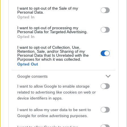
use your data for below specified purposes in below Google
modificaciones en el once, cómo dar entrada a suplentes en
consent section.
I want to opt-out of the Sale of my
últimos partidos cómo Jonny, Pacheco, Youssef y
Personal Data.
Benavidez en defensa y Guevara y Aleñá en el centro del
Opted In
campo.
I want to opt-out of processing my
Personal Data for Targeted Advertising.
Opted In
Novedad: ¡Ya está aquí el Comunio del Mundial 2026!
¿Con ganas de Mundial? ¡Pues
I want to opt-out of Collection, Use,
Retention, Sale, and/or Sharing of my
puedes disfrutarlo aún más
Personal Data that Is Unrelated with the
jugando a su versión en Comunio!
Purposes for which it was collected.
Te desvelamos las claves y todo lo
Opted Out
que tienes que saber para jugar al
Comunio del Mundial 2026.
Google consents
I want to allow Google to enable storage
related to advertising like cookies on web or
Rayo
device identifiers in apps.
I want to allow my user data to be sent to
Google for online advertising purposes.
CAMELLO