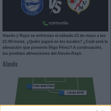
Alavés y Rayo se enfrentan el sábado 23 de mayo a las
21:00 horas. ¿Quién jugará en los locales? ¿Cuál será la
alineación que presente Íñigo Pérez
?
A continuación,
las posibles alineaciones del Alavés-Rayo.
Alavés
TONI MARTÍNEZ
LUCAS BOYÉ
ALEÑÁ