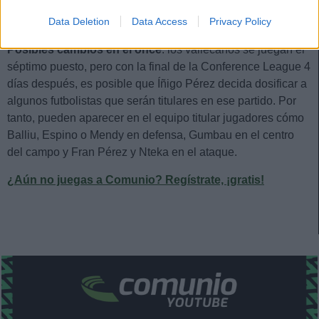
Data Deletion
Data Access
Privacy Policy
Estos jugadores son duda:
Álvaro García.
Posibles cambios en el once
: los vallecanos se juegan el
séptimo puesto, pero con la final de la Conference League 4
días después, es posible que Íñigo Pérez decida dosificar a
algunos futbolistas que serán titulares en ese partido. Por
tanto, pueden aparecer en el equipo titular jugadores cómo
Balliu, Espino o Mendy en defensa, Gumbau en el centro
del campo y Fran Pérez y Nteka en el ataque.
¿Aún no juegas a Comunio? Regístrate, ¡gratis!