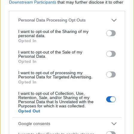
Downstream Participants
that may further disclose it to other
third parties.
México en el Mundial 2026: ¿Cuál será su once
titular?
Please note that this website/app uses one or more Google
Personal Data Processing Opt Outs
services and may gather and store information including but
México es uno de los anfitriones
not limited to your visit or usage behaviour. You may click to
I want to opt-out of the Sharing of my
del Mundial 2026 y jugará el
personal data.
grant or deny consent to Google and its third-party tags to
partido inaugural ante Sudáfrica el
Opted In
use your data for below specified purposes in below Google
11 de junio. ¿Cuál será el equipo
consent section.
titular de Javier Aguirre? A
I want to opt-out of the Sale of my
Personal Data.
continuación analizamos su
Opted In
plantilla y futbolistas más
recomendables para
I want to opt-out of processing my
Comunio.com.
Personal Data for Targeted Advertising.
Opted In
I want to opt-out of Collection, Use,
Reglas
Retention, Sale, and/or Sharing of my
Personal Data that Is Unrelated with the
Purposes for which it was collected.
El sistema de puntuación lo puedes encontrar en las
Reglas
Opted Out
del juego
. Una peculiaridad de estas ediciones de torneos
Google consents
cortos de Comunio es que a partir de la ronda eliminatoria
(dieciseisavos de final), los puntos que consigas se