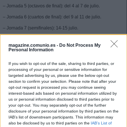
– Jornada 5 (octavos de final): del 4 al 7 de julio.
– Jornada 6 (cuartos de final): del 9 al 11 de julio.
– Jornada 7 (semifinales): 14-15 julio.
– Jornada 8 (final y tercer y cuarto puesto): 18-19 julio.
magazine.comunio.es -
Do Not Process My
Personal Information
* Al haber partidos de madrugada, hay jornadas que acaban
el mismo día que empieza otra. Por ejemplo, la jornada 1
If you wish to opt-out of the sale, sharing to third parties, or
acabará el 18 de junio a las 6:00 horas aproximadamente
processing of your personal or sensitive information for
(el último partido está fijado a las 4:00) y la jornada 2
targeted advertising by us, please use the below opt-out
empezará el mismo 18 de junio a las 18:00 horas.
section to confirm your selection. Please note that after your
opt-out request is processed you may continue seeing
Cómo suele ocurrir en estas ediciones, los jugadores de las
interest-based ads based on personal information utilized by
selecciones eliminadas en cada ronda tras la fase de
us or personal information disclosed to third parties prior to
grupos se van eliminando del juego al término de su
your opt-out. You may separately opt-out of the further
respectiva jornada. Como pasa en cualquier edición, podrás
disclosure of your personal information by third parties on the
quedarte con esos jugadores o ponerlos en venta para que
IAB’s list of downstream participants. This information may
Computer te haga ofertas.
also be disclosed by us to third parties on the
IAB’s List of