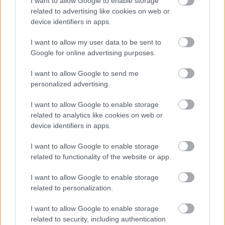
I want to allow Google to enable storage
multiplican x2. Esto hace que la emoción se mantenga
related to advertising like cookies on web or
hasta el final en la comunidad y puedas remontar si hiciste
device identifiers in apps.
una mala primera fase. Y en las rondas eliminatorias, no se
I want to allow my user data to be sent to
restan puntos por posición vacía en el once.
Google for online advertising purposes.
El Comunio Mundial cuenta con todas las opciones de las
I want to allow Google to send me
otras ediciones y funciona del mismo modo. El límite para
personalized advertising.
puntuar y confeccionar tu equipo para cada jornada lo
marca la hora de comienzo del primer partido. Estos son los
I want to allow Google to enable storage
días y horas del comienzo de cada jornada:
related to analytics like cookies on web or
device identifiers in apps.
– Jornada 1: 11 de junio, 19:00 horas.
I want to allow Google to enable storage
– Jornada 2: 18 de junio, 18:00 horas.
related to functionality of the website or app.
– Jornada 3: 24 de junio, 21:00 horas.
I want to allow Google to enable storage
related to personalization.
– Jornada 4 (dieciseisavos): 28 de junio, 21:00 horas.
I want to allow Google to enable storage
– Jornada 5 (octavos): 4 de julio, 19:00 horas.
related to security, including authentication