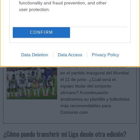
– Jornada 6 (cuartos): 9 de julio, 22:00 horas.
functionality and fraud prevention, and other
user protection.
– Jornada 7 (semifinales): 14 de julio, 21:00 horas.
– Jornada 8 (final y tercer y cuarto puesto): 18 de julio, 23:00
CONFIRM
horas.
Sudáfrica en el Mundial 2026: ¿Cuál será su once
Data Deletion
Data Access
Privacy Policy
titular?
Sudáfrica se enfrentará a México
en el partido inaugural del Mundial
el 11 de junio. ¿Cuál será el
equipo titular del conjunto
africano? A continuación
analizamos su plantilla y futbolistas
más recomendables para
Comunio.com.
¿Cómo puedo transferir mi Liga desde otra edición?