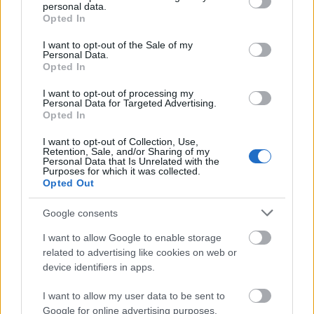
Leer más »
personal data.
grant or deny consent to Google and its third-party tags to
Opted In
use your data for below specified purposes in below Google
consent section.
I want to opt-out of the Sale of my
Personal Data.
Opted In
I want to opt-out of processing my
Personal Data for Targeted Advertising.
Opted In
I want to opt-out of Collection, Use,
Retention, Sale, and/or Sharing of my
Personal Data that Is Unrelated with the
Purposes for which it was collected.
Opted Out
Google consents
I want to allow Google to enable storage
related to advertising like cookies on web or
device identifiers in apps.
Novedad: ¡Ya está aquí la nueva web de Comunio!
26. marzo 2026 Por
Jesus Gallo
I want to allow my user data to be sent to
Una nueva era empieza en Comunio con su nueva web. ¡Ya disponible!
Google for online advertising purposes.