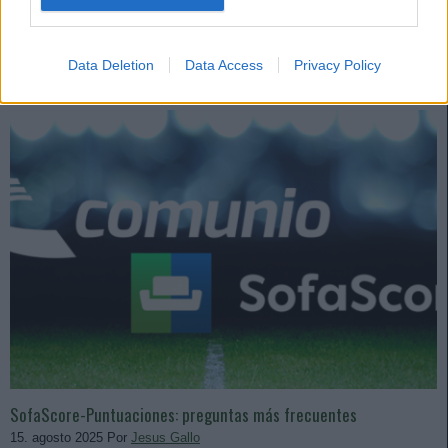
iOS!
Leer más »
Data Deletion
Data Access
Privacy Policy
SofaScore-Puntuaciones: preguntas más frecuentes
15. agosto 2025 Por
Jesus Gallo