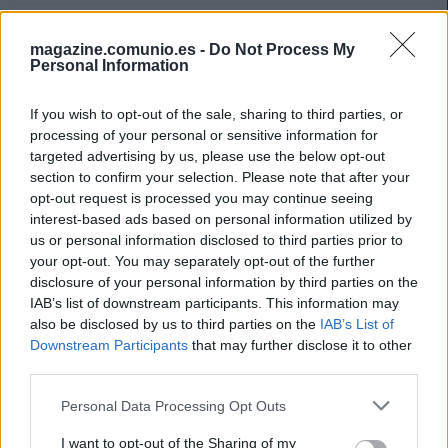
magazine.comunio.es -
Do Not Process My
Personal Information
If you wish to opt-out of the sale, sharing to third parties, or
processing of your personal or sensitive information for
targeted advertising by us, please use the below opt-out
section to confirm your selection. Please note that after your
opt-out request is processed you may continue seeing
interest-based ads based on personal information utilized by
us or personal information disclosed to third parties prior to
your opt-out. You may separately opt-out of the further
disclosure of your personal information by third parties on the
IAB’s list of downstream participants. This information may
also be disclosed by us to third parties on the
IAB’s List of
Novedad: ¡Ya está aquí el Comunio del Mundial 2026!
Downstream Participants
that may further disclose it to other
third parties.
15. mayo 2026 Por
Jesus Gallo
¿Con ganas de Mundial? ¡Pues puedes disfrutarlo aún más jugando a su
Please note that this website/app uses one or more Google
Personal Data Processing Opt Outs
versión en Comunio! Te desvelamos las claves y todo lo que tienes que
services and may gather and store information including but
saber para jugar al Comunio del Mundial 2026.
not limited to your visit or usage behaviour. You may click to
I want to opt-out of the Sharing of my