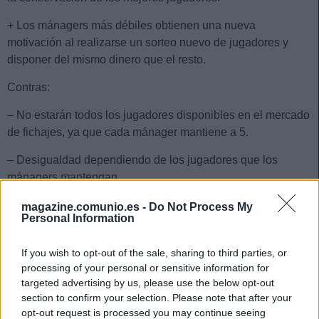
+ Los mánagers más débiles obtienen una nueva
motivación al realizarse un sorteo nuevo de jugadores y
disponer del mismo dinero que el resto.
Contras:
– No estarán todos los jugadores disponibles en el mercado
de fichajes, ya que cada mánager mantiene a 5.
– Desigualdad dependiendo de los jugadores que los
mánagers mantengan.
– No ideal para la planificación a largo plazo.
magazine.comunio.es -
Do Not Process My
Personal Information
– El azar puede jugar un papel importante al haber sorteo
de jugadores.
If you wish to opt-out of the sale, sharing to third parties, or
processing of your personal or sensitive information for
5. Mantener 5 jugadores + 9 millones + 10 jugadores
targeted advertising by us, please use the below opt-out
sorteados al azar con posiciones variables
section to confirm your selection. Please note that after your
opt-out request is processed you may continue seeing