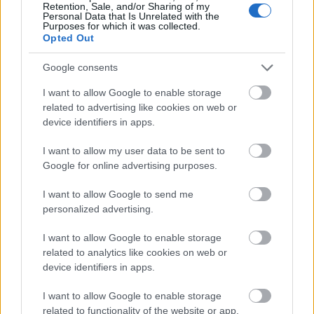
– No es ideal para la planificación a largo plazo
Retention, Sale, and/or Sharing of my
Personal Data that Is Unrelated with the
Purposes for which it was collected.
– El azar juega un papel importante al haber sorteo de
Opted Out
jugadores.
Google consents
¿Cómo se seleccionan los 5 jugadores en el modo de
cambio de temporada?
I want to allow Google to enable storage
related to advertising like cookies on web or
device identifiers in apps.
Sitio web:
En Ajustes habrá una opción llamada,
«Seleccionar jugadores para la transición de temporada».
I want to allow my user data to be sent to
Esto abre una página especial dónde seleccionas los
Google for online advertising purposes.
jugadores que quieres conservar.
I want to allow Google to send me
Aplicación para Android:
Abres tu alineación, en la
personalized advertising.
pestaña «Mis jugadores» encontrarás la opción «Elige
I want to allow Google to enable storage
hasta 5 jugadores que quieras mantener» en la parte
related to analytics like cookies on web or
inferior. Con el botón «Mostrar» abres la opción de
device identifiers in apps.
selección y al hacer clic en «Enviar» se guardará tu
selección.
I want to allow Google to enable storage
related to functionality of the website or app.