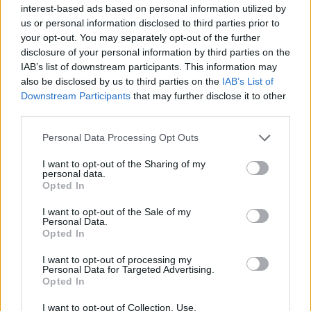
interest-based ads based on personal information utilized by
Todos los managers deben seleccionar 5 jugadores de la
us or personal information disclosed to third parties prior to
plantilla actual para mantener, además de recibir 9 millones
your opt-out. You may separately opt-out of the further
y obtener otros 10 jugadores asignados al azar que
disclosure of your personal information by third parties on the
completen, junto a los jugadores mantenidos, la siguiente
IAB’s list of downstream participants. This information may
distribución: 2 porteros, 4 defensas, 6 centrocampistas y 3
also be disclosed by us to third parties on the
IAB’s List of
delanteros
Downstream Participants
that may further disclose it to other
third parties.
Pros:
Please note that this website/app uses one or more Google
Personal Data Processing Opt Outs
+ Los managers pueden mantener a sus jugadores estrella.
services and may gather and store information including but
not limited to your visit or usage behaviour. You may click to
I want to opt-out of the Sharing of my
personal data.
+ El éxito de la pasada temporada se tiene en cuenta
grant or deny consent to Google and its third-party tags to
Opted In
use your data for below specified purposes in below Google
+ Los mánagers más débiles obtienen una nueva
consent section.
I want to opt-out of the Sale of my
motivación
Personal Data.
Opted In
Contras:
I want to opt-out of processing my
Personal Data for Targeted Advertising.
– No estarán todos los jugadores disponibles en el mercado
Opted In
de fichajes, ya que cada mánager mantiene 5 jugadores.
I want to opt-out of Collection, Use,