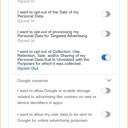
duda el modo más justo de todos los que existen en
Opted In
use your data for below specified purposes in below Google
Comunio, cada mánager empezará con las mismas
consent section.
I want to opt-out of the Sale of my
posibilidades.
Personal Data.
Opted In
4. Mantener 5 jugadores + 10 jugadores asignados al
I want to opt-out of processing my
azar con posiciones fijas + 9 millones
Personal Data for Targeted Advertising.
Opted In
Todo el mundo debe escoger 5 jugadores de su plantilla
actual para mantenerlos de cara a la nueva temporada.
I want to opt-out of Collection, Use,
Retention, Sale, and/or Sharing of my
Para ello deberá seleccionarlos en un botón que existe en
Personal Data that Is Unrelated with the
Purposes for which it was collected.
la sección «Alineación» antes de que se realice el cambio
Opted Out
de temporada.
Google consents
En caso de no elegir ningún jugador, el sistema mantendrá
por defecto los 5 jugadores con más puntos en la temporada
I want to allow Google to enable storage
anterior. Además recibirá 9 millones y obtendrá otros 10
related to advertising like cookies on web or
device identifiers in apps.
jugadores (1 portero, tres defensas, cuatro centrocampistas
y dos delanteros) asignados al azar.
I want to allow my user data to be sent to
Google for online advertising purposes.
5. Mantener 5 jugadores + 9 millones + 10 jugadores
sorteados al azar con posiciones variables