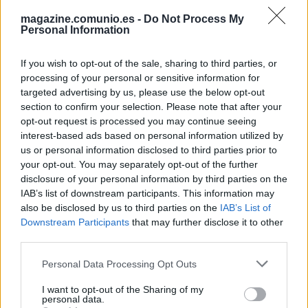
1. Mantener equipo + 5 millones
magazine.comunio.es -
Do Not Process My
Personal Information
Cada miembro mantiene su equipo y saldo y recibe 5
millones extra para nuevas adquisiciones. Esta transición
If you wish to opt-out of the sale, sharing to third parties, or
es más adecuada para las ligas más pequeñas que piensan
processing of your personal or sensitive information for
a largo plazo y construyen su plantilla con previsión, similar
targeted advertising by us, please use the below opt-out
a la liga real de fútbol. Por lo tanto, puede fichar un talento
section to confirm your selection. Please note that after your
esperanzador durante 2-3 años y esperar a que se convierta
opt-out request is processed you may continue seeing
interest-based ads based on personal information utilized by
en un crack mundial.
us or personal information disclosed to third parties prior to
2. Nuevo equipo + 20 millones
your opt-out. You may separately opt-out of the further
disclosure of your personal information by third parties on the
El modo más habitual de cambio en Comunio y con el que
IAB’s list of downstream participants. This information may
casi todos empiezan a jugar. Todo el mundo obtiene un
also be disclosed by us to third parties on the
IAB’s List of
Downstream Participants
that may further disclose it to other
equipo de 15 jugadores asignados al azar y 20 millones
third parties.
para fichar.
Please note that this website/app uses one or more Google
Personal Data Processing Opt Outs
3. Ningún equipo, 40 millones
services and may gather and store information including but
not limited to your visit or usage behaviour. You may click to
I want to opt-out of the Sharing of my
Se empieza con 40 millones y sin ningún jugador. Es sin
personal data.
grant or deny consent to Google and its third-party tags to