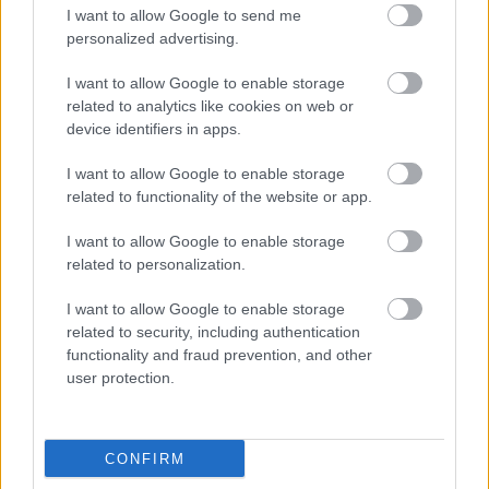
I want to allow Google to send me
personalized advertising.
Todos los miembros de la comunidad mantienen 5
jugadores de la plantilla actual, además de recibir 9
I want to allow Google to enable storage
millones y obtener otros 10 jugadores asignados al azar que
related to analytics like cookies on web or
completen, junto a los jugadores mantenidos, la siguiente
device identifiers in apps.
distribución: 2 porteros, 4 defensas, 6 centrocampistas y 3
delanteros
I want to allow Google to enable storage
related to functionality of the website or app.
Tutorial: sustituciones en vivo durante la jornada
I want to allow Google to enable storage
¿Necesitas hacer un cambio en tu
related to personalization.
equipo durante la jornada porque
has tenido una baja de última
I want to allow Google to enable storage
hora? Con la función sustituciones
related to security, including authentication
en vivo, es posible! explicamos
functionality and fraud prevention, and other
cómo funcionan a continuación.
user protection.
Modos adicionales de cambio de temporada en
CONFIRM