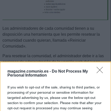
Los administradores de cada comunidad tienen a su
disposición una herramienta que les permite resetear la
comunidad cuando quieran, llamada «Reiniciar
Comunidad».
Para resetear la comunidad, el administrador debe ir a las
opciones de administración de la versión web del juego
(classic o normal) y pulsar en «
Reiniciar comunidad
«. Una
magazine.comunio.es -
Do Not Process My
vez dentro de la opción, tan sólo deberá elegir el modo de
Personal Information
reinicio (nuevo equipo + 20 millones o sin equipo + 40
millones) y habilitar o deshabilitar la opción disponible en
If you wish to opt-out of the sale, sharing to third parties, or
caso de que quiera mantener o no los puntos actuales en la
processing of your personal or sensitive information for
comunidad.
targeted advertising by us, please use the below opt-out
section to confirm your selection. Please note that after your
opt-out request is processed you may continue seeing