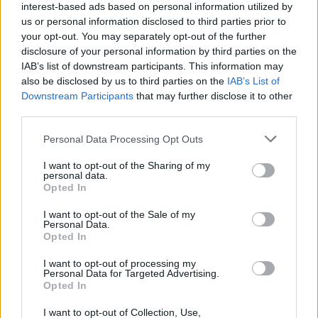
interest-based ads based on personal information utilized by
us or personal information disclosed to third parties prior to
your opt-out. You may separately opt-out of the further
disclosure of your personal information by third parties on the
IAB’s list of downstream participants. This information may
also be disclosed by us to third parties on the
IAB’s List of
Downstream Participants
that may further disclose it to other
third parties.
Please note that this website/app uses one or more Google
Personal Data Processing Opt Outs
services and may gather and store information including but
not limited to your visit or usage behaviour. You may click to
I want to opt-out of the Sharing of my
Las comunidades Pro Player tienen como modo adicional
personal data.
grant or deny consent to Google and its third-party tags to
de reinicio la opción «45 millones + 15 jugadores + ajuste
Opted In
use your data for below specified purposes in below Google
de saldo (45 millones – valor equipo sorteado)».
consent section.
I want to opt-out of the Sale of my
Personal Data.
Preguntas frecuentes sobre reiniciar comunidad
Opted In
¿Pierdo mi equipo y dinero si se reinicia la comunidad?
I want to opt-out of processing my
Personal Data for Targeted Advertising.
Opted In
Por supuesto, si se reinicia la comunidad, perderás los
jugadores y dinero de tu cuenta, pasando al estado que elija
I want to opt-out of Collection, Use,