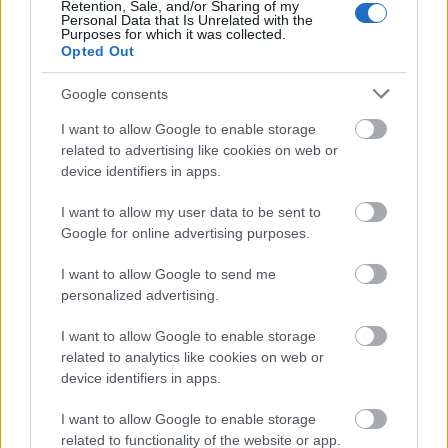
Retention, Sale, and/or Sharing of my
el administrador en el reinicio. También perderás los puntos
Personal Data that Is Unrelated with the
si el administrador marca la opción para resetearlos.
Purposes for which it was collected.
Opted Out
¿Qué ocurre si reinicio la comunidad durante la
Google consents
jornada?
I want to allow Google to enable storage
Si se reinicia la comunidad tras empezar una jornada de
related to advertising like cookies on web or
Liga, los managers sumarán puntos por las alineaciones
device identifiers in apps.
confirmadas, ya que este proceso (inicio jornada y guardado
alineaciones) fue anterior al reinicio de la comunidad. Si
I want to allow my user data to be sent to
queréis poner los puntos a cero una vez concluida la
Google for online advertising purposes.
jornada, el administrador puede usar la opción Resetear
I want to allow Google to send me
puntos del panel de administración.
personalized advertising.
¿Qué ocurre si uso la opción «cambio de temporada»?
I want to allow Google to enable storage
related to analytics like cookies on web or
Esa opción del juego es distinta a reiniciar comunidad y no
device identifiers in apps.
sirve para nada durante la temporada. La función «
Cambio
de temporada
» sirve para elegir el modo de inicio de la
I want to allow Google to enable storage
comunidad cuando el juego realiza su actualización
related to functionality of the website or app.