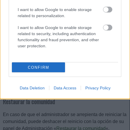
automática al término de cada año, normalmente en un día
concreto del mes de junio.
I want to allow Google to enable storage
related to personalization.
Tutorial: cómo crear un torneo de Copa
I want to allow Google to enable storage
Comunio da la posibilidad no sólo
related to security, including authentication
de jugar un campeonato de 38
functionality and fraud prevention, and other
jornadas en el que quien más
user protection.
puntos sume, gana, sino que
también tiene un modo para crear
copas internas. ¿Aún no has
CONFIRM
probado el mánager de Copa? Te
explicamos cómo funciona en este
tutorial.
Data Deletion
Data Access
Privacy Policy
Restaurar la comunidad
En caso de que el administrador se arrepienta de reiniciar la
comunidad, puede deshacer el reinicio con la opción de su
panel de Administración «
Restaurar la comunidad
«.