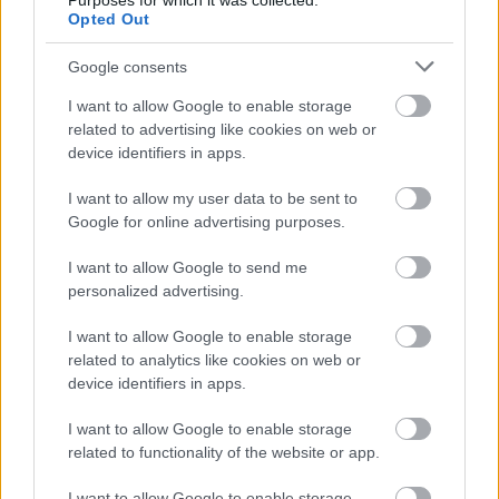
Purposes for which it was collected.
Opted Out
Santos, Cani y compañía.
La pareja de mediocentros es innegociable para el técnico y
Google consents
a un medio más defensivo le acompaña otro con más
I want to allow Google to enable storage
creativo como lo fueron Jesús Vázquez y Viqueira en el
related to advertising like cookies on web or
Recre, Coquelin/Kondogbia y Parejo en Valencia o Bruno y
device identifiers in apps.
Trigueros en Villarreal.
I want to allow my user data to be sent to
Google for online advertising purposes.
¡A vender! Los perdedores de la jornada 17
Pobre rendimiento, pérdida de la
I want to allow Google to send me
titularidad, lesiones...Estos cinco
personalized advertising.
jugadores han sido algunos de los
perdedores de la jornada 17.
I want to allow Google to enable storage
Puede ser el momento ideal para
related to analytics like cookies on web or
plantearse su venta y ponerlos en
device identifiers in apps.
el mercado antes de que bajen su
I want to allow Google to enable storage
valor.
related to functionality of the website or app.
I want to allow Google to enable storage