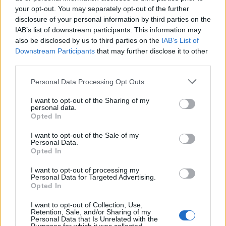
your opt-out. You may separately opt-out of the further
disclosure of your personal information by third parties on the
IAB’s list of downstream participants. This information may
Una publicación compartida de Comunio España (@comunioes)
also be disclosed by us to third parties on the
IAB’s List of
Downstream Participants
that may further disclose it to other
third parties.
Sistema fijo: 1-4-4-2
Please note that this website/app uses one or more Google
Personal Data Processing Opt Outs
services and may gather and store information including but
Marcelino es un entrenador de ideas fijas. Ha utilizado un
not limited to your visit or usage behaviour. You may click to
I want to opt-out of the Sharing of my
personal data.
mismo sistema de juego en toda su carrera, el clásico 4-4-2.
grant or deny consent to Google and its third-party tags to
Opted In
Sus equipos suelen ser compactos, defensivamente bien
use your data for below specified purposes in below Google
estructurados y con un juego de ataque basado en la
consent section.
I want to opt-out of the Sale of my
Personal Data.
velocidad y verticalidad. Sus equipos no tienen el balón por
Opted In
tenerlo, son directos y buscan la portería contraria.
I want to opt-out of processing my
Normalmente se adapta a sus jugadores para perfilar el
Personal Data for Targeted Advertising.
Opted In
estilo de juego, pero en ataque le gusta que los extremos en
la línea de 4 del centro del campo tiren hacia adentro para
I want to opt-out of Collection, Use,
Retention, Sale, and/or Sharing of my
dejar el espacio libre a los laterales. En Valencia lo hacía
Personal Data that Is Unrelated with the
con Guedes y Carlos Soler y en Villarreal con Jonathan dos