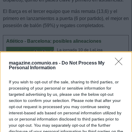
El Barça es el tercer equipo que más remata (13,6) y el
primero en lanzamientos a puerta (6 por partido), el mejor en
posesión de balón (59%) y regates completados.
Atlético - Barcelona: posibles alineaciones
La jornada 10 de LaLiga
Santander 2020/21 comienza el
viernes 20 de noviembre. ¿Quién
magazine.comunio.es -
Do Not Process My
Personal Information
jugará en el Atleti? ¿Con qué
alineación saldrá el Barça? En
nuestra alineaciones probables
If you wish to opt-out of the sale, sharing to third parties, or
puedes descubrir qué jugadores
processing of your personal or sensitive information for
de tu equipo pueden jugar y la
targeted advertising by us, please use the below opt-out
información necesaria para
section to confirm your selection. Please note that after your
preparar tu alineación.
opt-out request is processed you may continue seeing
interest-based ads based on personal information utilized by
us or personal information disclosed to third parties prior to
Estadísticas Comunio
your opt-out. You may separately opt-out of the further
disclosure of your personal information by third parties on the