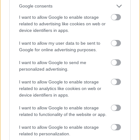
inusual.
Google consents
En cuanto a valores de mercado, la plantilla del Barcelona
I want to allow Google to enable storage
related to advertising like cookies on web or
es más cara que la rojiblanca. Los blaugranas tienen un
device identifiers in apps.
valor actual de 106 millones de euros, por 82,5 la del
Atlético. Messi es el futbolista más valioso de con un precio
I want to allow my user data to be sent to
de 19,3 millones, seguido por Luis Suárez con 13,6 y Joao
Google for online advertising purposes.
Félix con 10,8.
I want to allow Google to send me
personalized advertising.
I want to allow Google to enable storage
related to analytics like cookies on web or
device identifiers in apps.
I want to allow Google to enable storage
related to functionality of the website or app.
I want to allow Google to enable storage
related to personalization.