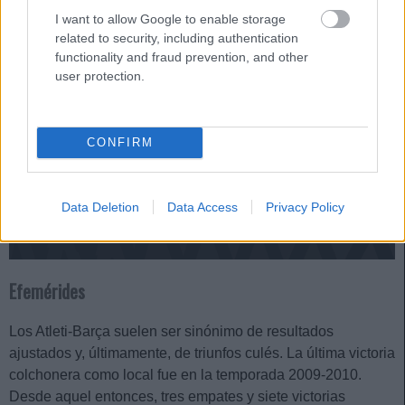
I want to allow Google to enable storage
related to security, including authentication
functionality and fraud prevention, and other
user protection.
CONFIRM
Data Deletion
Data Access
Privacy Policy
Efemérides
Los Atleti-Barça suelen ser sinónimo de resultados
ajustados y, últimamente, de triunfos culés. La última victoria
colchonera como local fue en la temporada 2009-2010.
Desde aquel entonces, tres empates y siete victorias