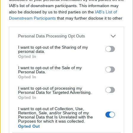
IAB’s list of downstream participants. This information may
El Atleti es el cuarto equipo que más puntos Comunio ha
also be disclosed by us to third parties on the
IAB’s List of
sumado con 601 en total y el mejor en puntos por partido
Downstream Participants
that may further disclose it to other
con una media de 85,9 por encuentro. Además, es el
third parties.
segundo equipo que permite menos puntos de sus rivales
Please note that this website/app uses one or more Google
(50,6).
Personal Data Processing Opt Outs
services and may gather and store information including but
not limited to your visit or usage behaviour. You may click to
I want to opt-out of the Sharing of my
El mejor jugador rojiblanco en los siete partidos que han
personal data.
grant or deny consent to Google and its third-party tags to
disputado es Joao Félix con 67, seguido de Oblak con 53 y
Opted In
use your data for below specified purposes in below Google
Luis Suárez y Marcos Llorente con 50. El joven delantero
consent section.
I want to opt-out of the Sale of my
portugués también es el jugador del Atlético con más puntos
Personal Data.
por partido (9,57), la mejor media de todo el juego. Hasta
Opted In
siete rojiblancos figuran en el Top 100.
I want to opt-out of processing my
Personal Data for Targeted Advertising.
Por su parte, el Barcelona es noveno en el ranking de
Opted In
puntos con 516, 73,7 por partido. Sus rivales hacen contra
I want to opt-out of Collection, Use,
ellos una media de 55,5 puntos, tercera puntuación más
Retention, Sale, and/or Sharing of my
baja. Su mejor jugador es Messi con 58 puntos, seguido por
Personal Data that Is Unrelated with the
Purposes for which it was collected.
Ansu Fati con 52 y Sergi Roberto con 45. Sólo cinco
Opted Out
futbolistas culés figuran entre los 100 con más puntos, algo