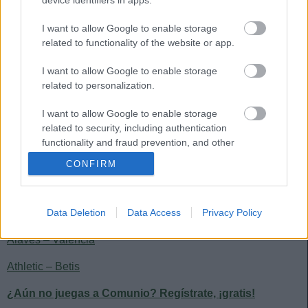
Osasuna – Huesca
I want to allow Google to enable storage
related to functionality of the website or app.
Levante – Elche
I want to allow Google to enable storage
Villarreal – Real Madrid
related to personalization.
Sevilla – Celta
I want to allow Google to enable storage
related to security, including authentication
Atlético – Barcelona
functionality and fraud prevention, and other
user protection.
Eibar – Getafe
CONFIRM
Cádiz – Real Sociedad
Granada – Valladolid
Data Deletion
Data Access
Privacy Policy
Alavés – Valencia
Athletic – Betis
¿Aún no juegas a Comunio? Regístrate, ¡gratis!