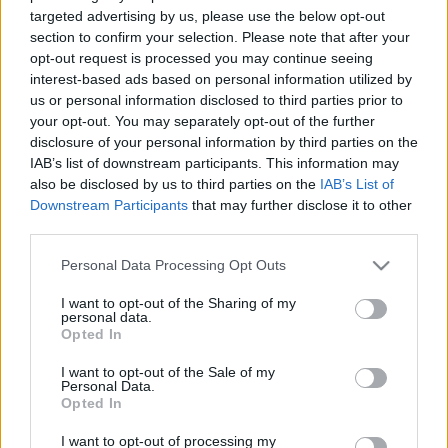
targeted advertising by us, please use the below opt-out
Estos jugadores son baja:
Vitolo (lesión muscular),
section to confirm your selection. Please note that after your
Vrsaljko (rodilla), Diego Costa (lesión muscular), Luis
opt-out request is processed you may continue seeing
Suárez (COVID-19), Héctor Herrera (lesión muscular),
interest-based ads based on personal information utilized by
Torreira (COVID-19).
us or personal information disclosed to third parties prior to
your opt-out. You may separately opt-out of the further
Estos jugadores son duda:
disclosure of your personal information by third parties on the
IAB’s list of downstream participants. This information may
Cambios en la alineación:
Simeone ha perdido varios
also be disclosed by us to third parties on the
IAB’s List of
jugadores en el parón. Luis Suárez y Lucas Torreira dieron
Downstream Participants
that may further disclose it to other
positivo por COVID-19 y Héctor Herrera sufrió una lesión
third parties.
muscular. Carrasco está recuperado y según las pruebas de
Please note that this website/app uses one or more Google
Personal Data Processing Opt Outs
Simeone en los entrenamientos será titular.
services and may gather and store information including but
not limited to your visit or usage behaviour. You may click to
I want to opt-out of the Sharing of my
personal data.
Actualidad Comunio: un mes sin Fede, cuatro sin
grant or deny consent to Google and its third-party tags to
Opted In
Ansu
use your data for below specified purposes in below Google
consent section.
Los últimos días están siendo
I want to opt-out of the Sale of my
Personal Data.
complicados para todos los clubes
Opted In
de LaLiga por las lesiones,
algunas de ellas importantes como
I want to opt-out of processing my