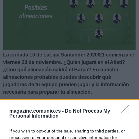
La jornada 10 de LaLiga Santander 2020/21 comienza el
viernes 20 de noviembre. ¿Quién jugará en el Atleti?
¿Con qué alineación saldrá el Barça? En nuestra
alineaciones probables puedes descubrir qué
jugadores de tu equipo pueden jugar y la información
necesaria para preparar tu alineación.
Posible alineación Atlético
magazine.comunio.es -
Do Not Process My
Personal Information
Alineación:
Oblak – Trippier, Giménez, Savic, Hermoso –
Saúl Ñíguez, Koke, Carrasco, Marcos Llorente – Correa,
If you wish to opt-out of the sale, sharing to third parties, or
Joao Félix.
processing of your personal or sensitive information for