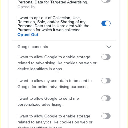
es el caso del Real Madrid con
Personal Data for Targeted Advertising.
Opted In
Fede Valverde o el Barcelona con
Ansu Fati. A continuación, un
I want to opt-out of Collection, Use,
análisis de las lesiones y el tiempo
Retention, Sale, and/or Sharing of my
Personal Data that Is Unrelated with the
que podrían estar de baja.
Purposes for which it was collected.
Opted Out
Posible alineación Barcelona
Google consents
I want to allow Google to enable storage
Alineación:
Ter Stegen – Sergi Roberto, Piqué, Lenglet,
related to advertising like cookies on web or
Jordi Alba – Pjanic, Frenkie de Jong, Pedri (Coutinho) –
device identifiers in apps.
Dembélé, Griezmann, Messi.
I want to allow my user data to be sent to
Estos jugadores son baja:
Ansu Fati (rodilla), Araujo
Google for online advertising purposes.
(lesión muscular), Busquets (esguince de rodilla).
I want to allow Google to send me
Estos jugadores son duda:
Umtiti (rodilla).
personalized advertising.
Cambios en la alineación:
Dembélé ocupará el lugar del
I want to allow Google to enable storage
lesionado Ansu Fati. Pjanic suplirá a Busquets. Coutinho
related to analytics like cookies on web or
está recuperado y amenaza la titularidad de Pedri.
device identifiers in apps.