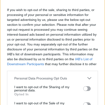
(lesión muscular), Saponjic (lesión muscular).
If you wish to opt-out of the sale, sharing to third parties, or
Estos jugadores son duda
:
processing of your personal or sensitive information for
targeted advertising by us, please use the below opt-out
Posibles modificaciones
: Simeone ha ensayado con ese
section to confirm your selection. Please note that after your
once en el entrenamiento del jueves. Suárez, De Paul y
opt-out request is processed you may continue seeing
Giménez tendrían descanso tras jugar con sus selecciones
interest-based ads based on personal information utilized by
us or personal information disclosed to third parties prior to
y con vistas al partido de Champions ante el Milán.
your opt-out. You may separately opt-out of the further
disclosure of your personal information by third parties on the
Actualidad Comunio: los lesionados de la jornada 13
IAB’s list of downstream participants. This information may
also be disclosed by us to third parties on the
IAB’s List of
La jornada 13 ha dejado una
Downstream Participants
that may further disclose it to other
amplia lista de lesionados. Sin
third parties.
embargo, la presencia de un
parón de selecciones permitirá el
Please note that this website/app uses one or more Google
Personal Data Processing Opt Outs
regreso de la gran mayoría de
services and may gather and store information including but
ellos para el siguiente compromiso
not limited to your visit or usage behaviour. You may click to
I want to opt-out of the Sharing of my
liguero.
personal data.
grant or deny consent to Google and its third-party tags to
Opted In
use your data for below specified purposes in below Google
consent section.
I want to opt-out of the Sale of my