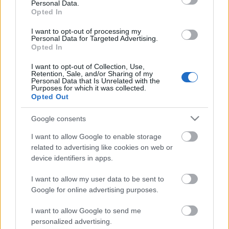
Osasuna
Personal Data.
Opted In
Posible alineación
: Sergio Herrera – Nacho Vidal, Unai
I want to opt-out of processing my
García, David García, Juan Cruz, Manu Sánchez –
Personal Data for Targeted Advertising.
Opted In
Moncayola, Brasanac, Lucas Torró, Rubén García – Kike
García.
I want to opt-out of Collection, Use,
Retention, Sale, and/or Sharing of my
Estos jugadores son baja
: Aridane Hernández (lesión
Personal Data that Is Unrelated with the
Purposes for which it was collected.
muscular), Juan Pérez (molestias musculares).
Opted Out
Estos jugadores son duda
:
Google consents
Posibles modificaciones
: Arrasate podría utilizar el
I want to allow Google to enable storage
esquema 5-4-1 que tan buenos resultados le dio en sus
related to advertising like cookies on web or
visitas al Estadio de la Cerámica y Bernabéu. Si decidiera
device identifiers in apps.
apostar por un 4-2-3-1, Juan Cruz se caería del once y
I want to allow my user data to be sent to
entraría en su lugar Kike Barja o Roberto Torres.
Google for online advertising purposes.
¿Aún no juegas a Comunio? Regístrate, ¡gratis!
I want to allow Google to send me
personalized advertising.