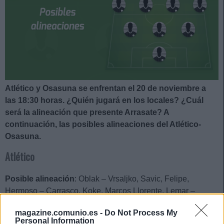
Atlético y Osasuna se enfrentan el 20 de noviembre a
las 18:30 horas. ¿Quién jugará en los locales? ¿Cuál
será la alineación que presente Arrasate? A
continuación, las posibles alineaciones del Atlético-
Osasuna.
Atlético
Posible alineación
: Oblak – Vrsaljko, Savic, Felipe,
Hermoso – Carrasco, Koke, Marcos Llorente, Lemar –
Griezmann, Correa.
magazine.comunio.es -
Do Not Process My
Personal Information
Estos jugadores son baja
: Trippier (hombro), Joao Félix