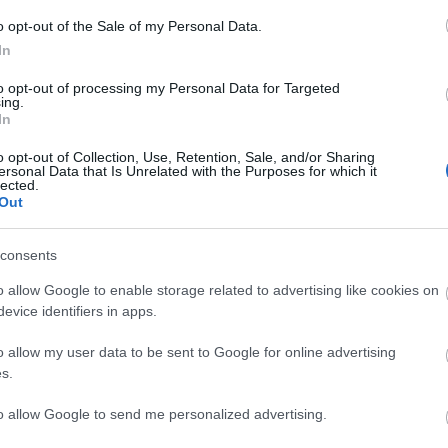
ia (lesión muscular, sanción), Griezmann (lesión
o opt-out of the Sale of my Personal Data.
uscular).
In
to opt-out of processing my Personal Data for Targeted
ing.
c no jugó en Copa del Rey pero podría estar
In
 en defensa junto con Giménez y Hermoso, volviendo
o opt-out of Collection, Use, Retention, Sale, and/or Sharing
itular, tal como confirmó Simeone en sala de prensa.
ersonal Data that Is Unrelated with the Purposes for which it
lected.
pa y Joao Félix podría ocupar su puesto en el once.
Out
 Comunio las próximas semanas
consents
parón internacional y algún que otro partido
o allow Google to enable storage related to advertising like cookies on
 nos acompañarán las próximas semanas. Esta es
evice identifiers in apps.
guía de recomendaciones para configurar tu equipo
en lo que queda de enero y febrero.
o allow my user data to be sent to Google for online advertising
s.
to allow Google to send me personalized advertising.