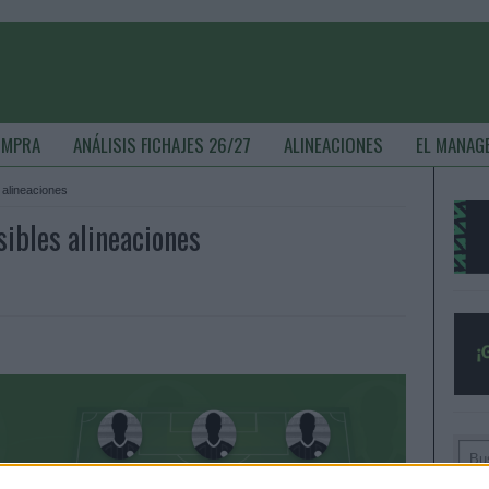
OMPRA
ANÁLISIS FICHAJES 26/27
ALINEACIONES
EL MANAG
s alineaciones
sibles alineaciones