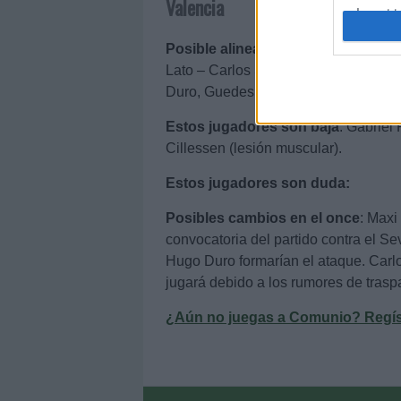
Valencia
I want t
web or d
Posible alineación
: Jaume Domenech
I want t
Lato – Carlos Soler, Yunus Musah (W
or app.
Duro, Guedes.
I want t
Estos jugadores son baja
: Gabriel
Cillessen (lesión muscular).
I want t
Estos jugadores son duda:
authenti
Posibles cambios en el once
: Maxi
convocatoria del partido contra el Sev
Hugo Duro formarían el ataque. Carl
jugará debido a los rumores de trasp
¿Aún no juegas a Comunio? Regístr