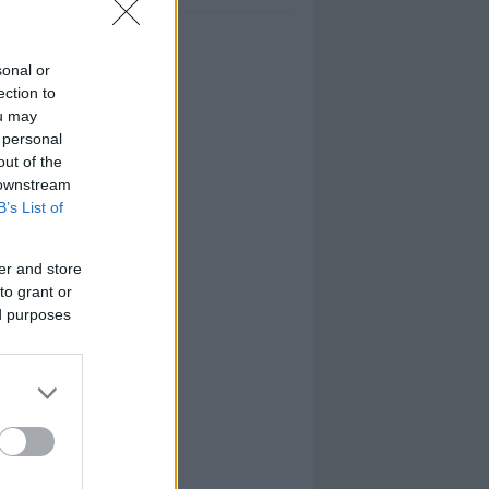
sonal or
ection to
ou may
 personal
out of the
 downstream
B’s List of
er and store
to grant or
ed purposes