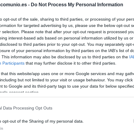
.comunio.es -
Do Not Process My Personal Information
to opt-out of the sale, sharing to third parties, or processing of your per
formation for targeted advertising by us, please use the below opt-out s
r selection. Please note that after your opt-out request is processed y
eing interest-based ads based on personal information utilized by us or
disclosed to third parties prior to your opt-out. You may separately opt-
losure of your personal information by third parties on the IAB’s list of
. This information may also be disclosed by us to third parties on the
IA
Participants
that may further disclose it to other third parties.
 that this website/app uses one or more Google services and may gath
 22 de enero a las 21:00 horas. ¿Quién jugará en
including but not limited to your visit or usage behaviour. You may click 
ión que presente Bordalás? A continuación, las
 to Google and its third-party tags to use your data for below specifi
ogle consent section.
Valencia.
l Data Processing Opt Outs
ko, Giménez, Savic, Hermoso – Koke, Rodrigo de
o opt-out of the Sharing of my personal data.
 Félix), Luis Suárez.
In