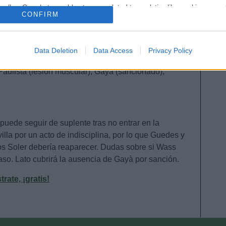
o allow Google to enable storage related to analytics like cookies on
CONFIRM
evice identifiers in apps.
 – Thierry Correia (Foulquier), Diakhaby, Alderete,
o allow Google to enable storage related to functionality of the website
ass, Foulquier), Guillamón, Helder Costa – Hugo
Data Deletion
Data Access
Privacy Policy
o allow Google to enable storage related to personalization.
 Paulista (lesión muscular), Gayà (sancionado),
o allow Google to enable storage related to security, including
cation functionality and fraud prevention, and other user protection.
 puede seguir de suplente tras no entrar en la
illa por un acto de indisciplina, por lo que Guedes y
os Soler debería reaparecer. Dudas sobre si Wass
aso. Lato cubrirá la ausencia de Gayà por sanción.
ate, ¡gratis!