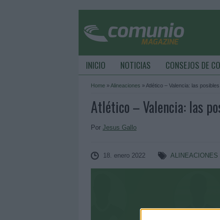
INICIO
NOTICIAS
CONSEJOS DE C
Home
»
Alineaciones
»
Atlético – Valencia: las posible
Atlético – Valencia: las po
Por
Jesus Gallo
18. enero 2022
ALINEACIONES