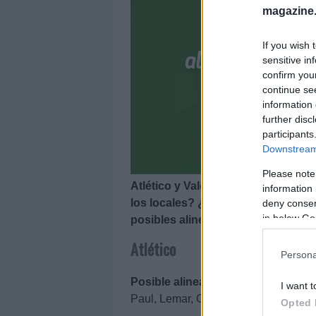
magazine
If you wish 
sensitive in
confirm you
continue se
information 
further disc
participants
Downstream 
Please note
Atlético y Valencia se enfrentan el
information 
los locales? ¿Cuál será la alineac
deny consent
in below Go
posibles alineaciones del Atlético-
Atlético
Persona
Posible alineación
: Oblak – Vrsalj
I want t
Paul, Lemar, Carrasco – Correa (Joao
Opted 