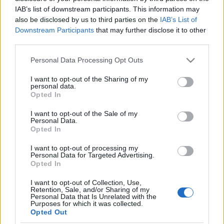
IAB’s list of downstream participants. This information may
Estos jugadores son baja:
Piqué (lesión de rodilla), Ansu
also be disclosed by us to third parties on the
IAB’s List of
Fati (lesión de rodilla), Coutinho (lesión de rodilla),
Downstream Participants
that may further disclose it to other
Busquets (sancionado).
third parties.
Estos jugadores son duda:
Dest (molestias musculares),
Please note that this website/app uses one or more Google
Personal Data Processing Opt Outs
Sergi Roberto (lesión muscular).
services and may gather and store information including but
not limited to your visit or usage behaviour. You may click to
I want to opt-out of the Sharing of my
personal data.
Posibles cambios en la alineación:
Pjanic suplirá al
grant or deny consent to Google and its third-party tags to
Opted In
sancionado Busquets. Dest tiene molestias y es duda para
use your data for below specified purposes in below Google
consent section.
el partido, por lo que Mingueza podría repetir como lateral
I want to opt-out of the Sale of my
Personal Data.
derecho. Sergi Roberto está a punto de tener el alta médico
Opted In
y podría entrar en la convocatoria. Puede haber alguna
rotación en el centro de la defensa dependiendo de quien
I want to opt-out of processing my
Personal Data for Targeted Advertising.
juegue en el partido de Copa.
Opted In
I want to opt-out of Collection, Use,
¡A pujar! Jugadores rentables tras la jornada 20
Retention, Sale, and/or Sharing of my
Personal Data that Is Unrelated with the
Los partidos del sábado de la
Purposes for which it was collected.
jornada 20 nos dejaron un buen
Opted Out
puñado de jugadores que pueden