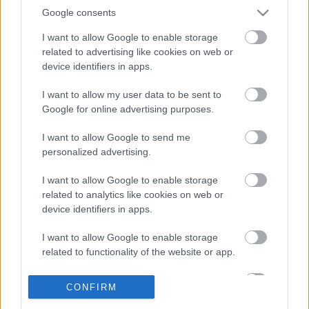
ser rentables a partir de ahora
Google consents
como Joaquín, Isak o Hazard. ¡A
I want to allow Google to enable storage
pujar!
related to advertising like cookies on web or
device identifiers in apps.
Posible alineación Athletic
I want to allow my user data to be sent to
Google for online advertising purposes.
Alineación:
Unai Simón – Capa, Íñigo Martínez (Unai
I want to allow Google to send me
Núñez), Yeray Álvarez, Yuri – Dani García, Unai Vencedor,
personalized advertising.
Muniain, De Marcos – Williams, Raúl García.
I want to allow Google to enable storage
Estos jugadores son baja:
Nolaskoain (lesión en tobillo).
related to analytics like cookies on web or
device identifiers in apps.
Estos jugadores son duda:
Íñigo Martínez (sobrecarga
muscular), Balenziaga (sobrecarga muscular).
I want to allow Google to enable storage
related to functionality of the website or app.
Posibles cambios en la alineación:
Íñigo Martínez podría
llegar al partido si se recupera de sus molestias musculares.
I want to allow Google to enable storage
CONFIRM
En caso de no hacerlo, Unai Núñez seguirá como titular.
related to personalization.