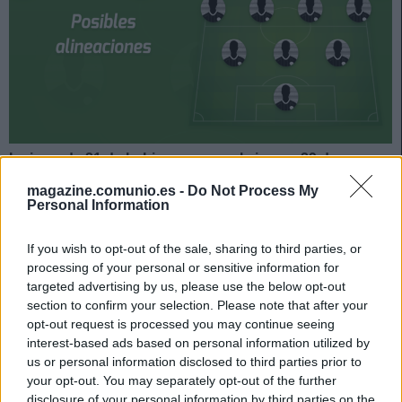
La jornada 21 de LaLiga arranca el viernes 29 de enero.
El domingo a las 21:00, reedición de la final de la
magazine.comunio.es -
Do Not Process My
Supercopa de España. ¿Quién jugará en los locales?
Personal Information
¿Con qué jugadores saldrán los de Marcelino? A
continuación, las posibles alineaciones del Barcelona-
If you wish to opt-out of the sale, sharing to third parties, or
Athletic.
processing of your personal or sensitive information for
targeted advertising by us, please use the below opt-out
Posible alineación Barcelona
section to confirm your selection. Please note that after your
opt-out request is processed you may continue seeing
interest-based ads based on personal information utilized by
Alineación:
Ter Stegen – Mingueza (Dest), Araujo, Lenglet
us or personal information disclosed to third parties prior to
(Umtiti), Jordi Alba – Pjanic, De Jong, Pedri – Griezmann,
your opt-out. You may separately opt-out of the further
Messi, Dembélé.
disclosure of your personal information by third parties on the