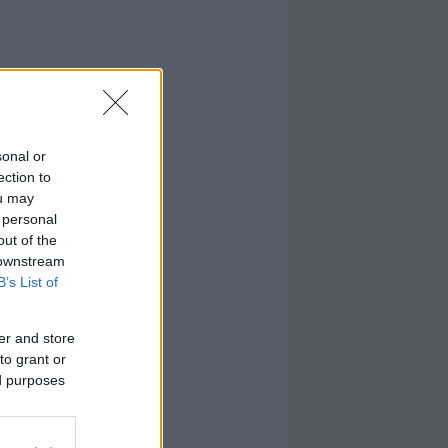
sonal or
ection to
ou may
 personal
out of the
 downstream
B’s List of
er and store
to grant or
ed purposes