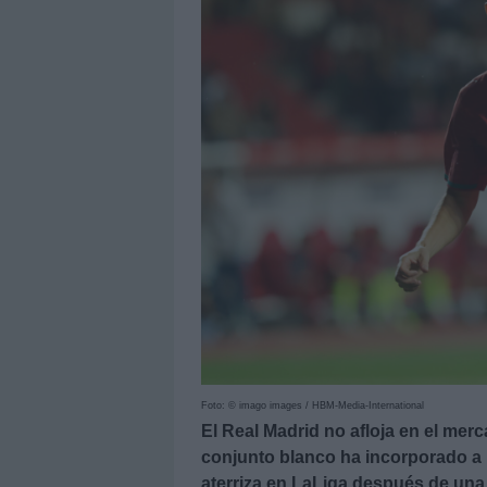
Foto: © imago images / HBM-Media-International
El Real Madrid no afloja en el merca
conjunto blanco ha incorporado a 
aterriza en LaLiga después de una 