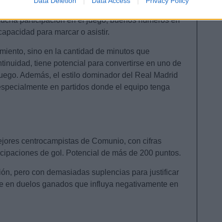
Data Deletion
Data Access
Privacy Policy
as para ser un jugador que otorgue buenas
ucha participación en el juego, buenos números en
capacidad para marcar o asistir.
imiento, sino en la cantidad de minutos que
tinuidad, tiene potencial para convertirse en uno de
juego. Además, el estilo dominador del Real Madrid
especialmente en partidos donde el equipo tenga
mejores centrocampistas de Comunio, con cifras
ticipaciones de gol. Potencial de más de 200 puntos.
ión, pero con demasiadas suplencias para justificar
je en duelos ganados que influya negativamente en