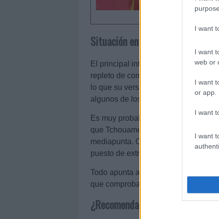
purpose
I want 
Situación en el equipo
I want t
web or d
El principal interrogante para Comun
repleto de competencia. Bernardo pu
I want t
lo que su versatilidad juega a su fav
or app.
algunos de los mejores jugadores de
I want t
Es muy probable que Jose Mourinho le
que Tchouameni y Fede Valverde juga
I want t
mediapunta. Otra opción es que jueg
authenti
puesto de extremo.
Todo apunta a que tendrá un papel im
que comprobar si logra asentarse como
¿Recomendable en Comunio?