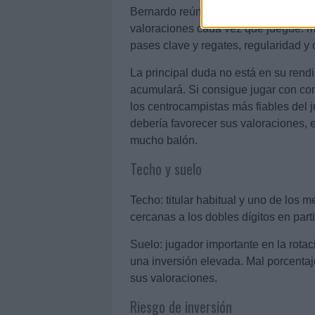
Bernardo reúne muchas característic
valoraciones cada vez que juegue: m
pases clave y regates, regularidad y 
La principal duda no está en su rend
acumulará. Si consigue jugar con con
los centrocampistas más fiables del 
debería favorecer sus valoraciones, 
mucho balón.
Techo y suelo
Techo: titular habitual y uno de los 
cercanas a los dobles dígitos en par
Suelo: jugador importante en la rotac
una inversión elevada. Mal porcenta
sus valoraciones.
Riesgo de inversión