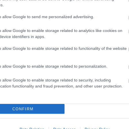
s.
to allow Google to send me personalized advertising.
o allow Google to enable storage related to analytics like cookies on
evice identifiers in apps.
io será su encaje en un centro del campo y ataque
ede actuar como interior, mediapunta o extremo, por
o allow Google to enable storage related to functionality of the website
or, pero también tendrá que competir por minutos con
l mundo.
o allow Google to enable storage related to personalization.
 utilice como extremo diestro, en un equipo en el
rían en el doble pivote y Bellingham de
o allow Google to enable storage related to security, including
ue en el puesto de Valverde y el uruguayo ocupe el
cation functionality and fraud prevention, and other user protection.
portante en la rotación madridista, aunque habrá
 titular habitual.
CONFIRM