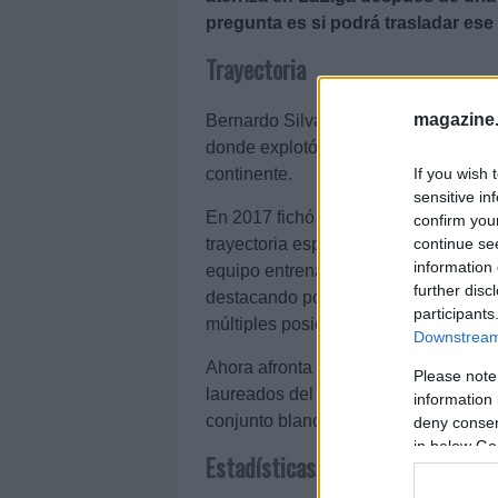
pregunta es si podrá trasladar es
Trayectoria
magazine
Bernardo Silva (31 años) se formó en
donde explotó definitivamente como 
If you wish 
continente.
sensitive in
En 2017 fichó por el Manchester City 
confirm you
continue se
trayectoria espectacular. Durante ca
information 
equipo entrenado por Pep Guardiola,
further disc
destacando por su inteligencia táctic
participants
múltiples posiciones.
Downstream 
Ahora afronta su primera experiencia
Please note
laureados del fútbol europeo en la ú
information 
conjunto blanco tras finalizar contrat
deny consent
in below Go
Estadísticas últimas temporadas