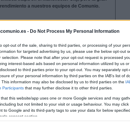
e rendimiento a nuestros equipos de Comunio.
.comunio.es -
Do Not Process My Personal Information
 la cantera del Benfica, aunque fue en el Mónaco
uno de los jóvenes talentos más prometedores del
to opt-out of the sale, sharing to third parties, or processing of your per
formation for targeted advertising by us, please use the below opt-out s
por 50 millones de euros y allí construyó una
r selection. Please note that after your opt-out request is processed y
eing interest-based ads based on personal information utilized by us or
si una década fue una pieza fundamental para el
disclosed to third parties prior to your opt-out. You may separately opt-
 acumulando títulos nacionales e internacionales y
losure of your personal information by third parties on the IAB’s list of
a, calidad técnica y capacidad para rendir en
. This information may also be disclosed by us to third parties on the
IA
Participants
that may further disclose it to other third parties.
 en LaLiga como uno de los futbolistas más
 that this website/app uses one or more Google services and may gath
ltima década. Ha firmado dos temporadas por el
including but not limited to your visit or usage behaviour. You may click 
o con los Sky Blues.
 to Google and its third-party tags to use your data for below specifi
ogle consent section.