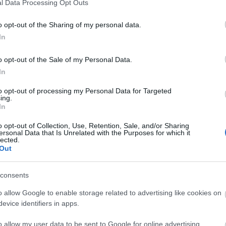
l Data Processing Opt Outs
ado ligeramente su posición sobre el terreno de
 jugador muy productivo. Jugó todos los partidos de
o opt-out of the Sharing of my personal data.
eague, con 2 goles y 4 asistencias como registros
In
6,85.
o opt-out of the Sale of my Personal Data.
mier fue la 23/24, en la que finalizó con 206
In
 9 asistencias (7,53 de media en Sofascore).
to opt-out of processing my Personal Data for Targeted
calidad en los regates, Bernardo destaca por su
ing.
In
pacidad para generar ocasiones y facilidad para
sos jugadores que puede acumular buenas
o opt-out of Collection, Use, Retention, Sale, and/or Sharing
ersonal Data that Is Unrelated with the Purposes for which it
n los que no marca ni asiste.
lected.
Out
 ¿Recomendable en Comunio?
consents
adrid ha cerrado el fichaje de Marc Cucurella para
el lateral izquierdo. Un movimiento de alto impacto
o allow Google to enable storage related to advertising like cookies on
onvierte automáticamente en uno de los defensas más
evice identifiers in apps.
ntes en Comunio.
o allow my user data to be sent to Google for online advertising