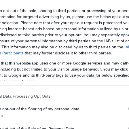
to opt-out of the sale, sharing to third parties, or processing of your per
formation for targeted advertising by us, please use the below opt-out s
r selection. Please note that after your opt-out request is processed y
eing interest-based ads based on personal information utilized by us or
disclosed to third parties prior to your opt-out. You may separately opt-
losure of your personal information by third parties on the IAB’s list of
. This information may also be disclosed by us to third parties on the
IA
Participants
that may further disclose it to other third parties.
 that this website/app uses one or more Google services and may gath
including but not limited to your visit or usage behaviour. You may click 
 to Google and its third-party tags to use your data for below specifi
de septiembre a las 21:00 horas. ¿Quién jugará en
ogle consent section.
aldrán los de Míchel? A continuación, las
afe.
l Data Processing Opt Outs
o opt-out of the Sharing of my personal data.
n, Pezzella, Edgar, Miranda (Álex Moreno) –
In
Nabil Fekir, Rodri – Willian José.
o opt-out of the Sale of my Personal Data.