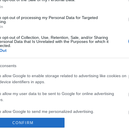
uiz (lesión muscular), Sabaly (lesión muscular).
In
to opt-out of processing my Personal Data for Targeted
ing.
: Pellegrini seguirá con sus rotaciones y alineará un
In
jornada 5 contra el Espanyol. El chileno recupera a
o opt-out of Collection, Use, Retention, Sale, and/or Sharing
 sea titular.
ersonal Data that Is Unrelated with the Purposes for which it
lected.
Out
sak, baja 3-4 semanas
da 6 arranca esta tarde con el encuentro Getafe-
consents
a las 19:30 horas. Repasamos las noticias de última
a que puedas confeccionar de la mejor forma tu
o allow Google to enable storage related to advertising like cookies on
ón en Comunio.
evice identifiers in apps.
o allow my user data to be sent to Google for online advertising
s.
to allow Google to send me personalized advertising.
CONFIRM
o allow Google to enable storage related to analytics like cookies on