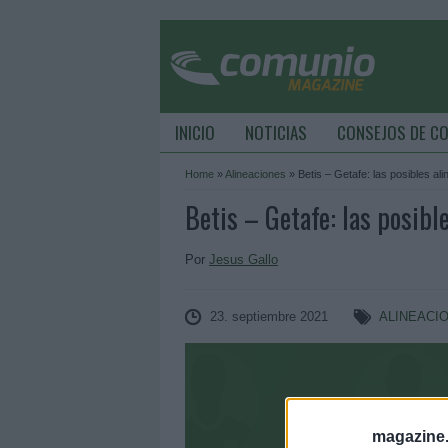
INICIO
NOTICIAS
CONSEJOS DE C
Home
»
Alineaciones
»
Betis – Getafe: las posibles al
Betis – Getafe: las posibl
Por
Jesus Gallo
23. septiembre 2021
ALINEACI
magazine