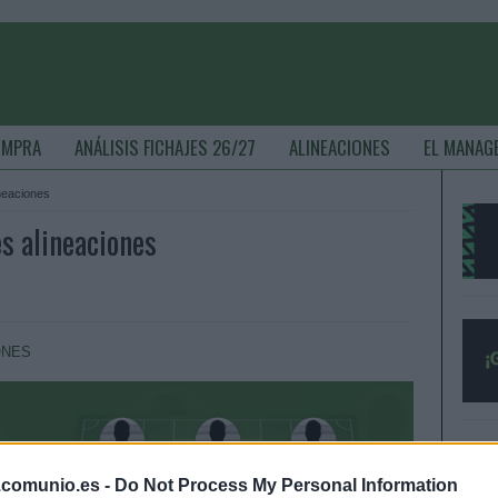
OMPRA
ANÁLISIS FICHAJES 26/27
ALINEACIONES
EL MANAG
ineaciones
es alineaciones
ONES
.comunio.es -
Do Not Process My Personal Information