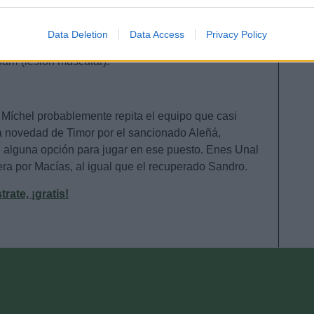
glesias, Djené, Mitrovic, Cuenca, Olivera – Florentino
evice identifiers in apps.
ías (Enes Unal, Sandro).
o allow Google to enable storage related to functionality of the website
Data Deletion
Data Access
Privacy Policy
lesión muscular), Cabaco, Sabit (rodilla), Aleñá
rri (lesión muscular).
o allow Google to enable storage related to personalization.
o allow Google to enable storage related to security, including
: Míchel probablemente repita el equipo que casi
cation functionality and fraud prevention, and other user protection.
 la novedad de Timor por el sancionado Aleñá,
 alguna opción para jugar en ese puesto. Enes Unal
era por Macías, al igual que el recuperado Sandro.
ate, ¡gratis!