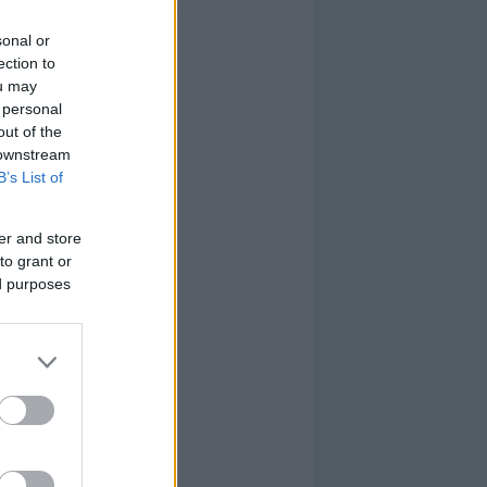
sonal or
ection to
ou may
 personal
out of the
 downstream
B’s List of
er and store
to grant or
ed purposes