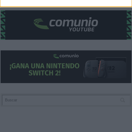
related to security, including authentication
functionality and fraud prevention, and other
user protection.