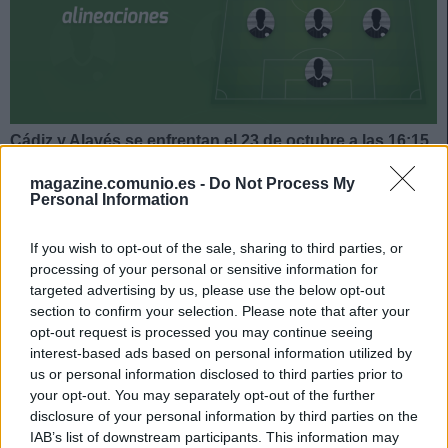
Cádiz y Alavés se enfrentan el 23 de octubre a las 16:15
horas. ¿Quién jugará en los locales? ¿Cuál será la
magazine.comunio.es -
Do Not Process My
alineación que presente Javi Calleja? A continuación,
Personal Information
las posibles alineaciones del Cádiz-Alavés.
Cádiz
If you wish to opt-out of the sale, sharing to third parties, or
processing of your personal or sensitive information for
targeted advertising by us, please use the below opt-out
Posible alineación
: Ledesma – Iza Carcelén, Fali,
section to confirm your selection. Please note that after your
Haroyan, Espino – Jonsson, Tomás Alarcón, Salvi, Sobrino
opt-out request is processed you may continue seeing
(Perea) – Choco Lozano (Sobrino), Negredo.
interest-based ads based on personal information utilized by
us or personal information disclosed to third parties prior to
Estos jugadores son baja
: Garrido (rodilla).
your opt-out. You may separately opt-out of the further
disclosure of your personal information by third parties on the
Estos jugadores son duda
: José Mari.
IAB’s list of downstream participants. This information may