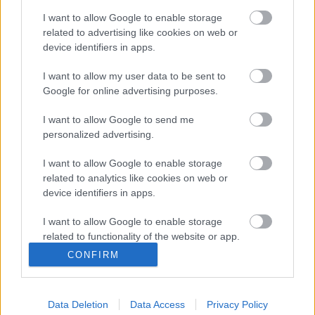
Alavés
I want to allow Google to enable storage
related to advertising like cookies on web or
Posible alineación
: Pacheco – Ximo Navarro, Laguardia,
device identifiers in apps.
Miazga (Lejeune), Duarte – Loum (Pina), Toni Moya, Luis
Rioja, Pellistri – Joselu, De la Fuente (Sylla).
I want to allow my user data to be sent to
Google for online advertising purposes.
Estos jugadores son baja
:
I want to allow Google to send me
Estos jugadores son duda
:
personalized advertising.
Posibles modificaciones
: Lejeune puede volver a la
I want to allow Google to enable storage
titularidad tras haberse recuperado de su lesión en el lugar
related to analytics like cookies on web or
de Miazga. Loum también puede ser otra de las novedades
device identifiers in apps.
del once en el lugar de Pina. Dudas sobre si Calleja repetirá
el 4-4-2 con el que cayó ante el Betis y volverá a jugar con
I want to allow Google to enable storage
related to functionality of the website or app.
línea de 5 atrás.
CONFIRM
¿Aún no juegas a Comunio? Regístrate, ¡gratis!
I want to allow Google to enable storage
related to personalization.
Data Deletion
Data Access
Privacy Policy
I want to allow Google to enable storage