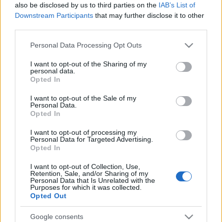
also be disclosed by us to third parties on the
IAB’s List of
Posibles modificaciones
: Negredo puede regresar al once
Downstream Participants
that may further disclose it to other
tras ser suplente en el encuentro ante el Espanyol. La otra
third parties.
novedad puede ser la vuelta de Fali al centro de la zaga,
desplazando a Chust de la alineación. Perea y Álex
Please note that this website/app uses one or more Google
Personal Data Processing Opt Outs
services and may gather and store information including but
Fernández tienen opciones de jugar en banda izquierda y
not limited to your visit or usage behaviour. You may click to
I want to opt-out of the Sharing of my
Sobrino de acompañar a Negredo en ataque, pasando
personal data.
grant or deny consent to Google and its third-party tags to
Choco Lozano al banquillo.
Opted In
use your data for below specified purposes in below Google
consent section.
I want to opt-out of the Sale of my
¿Vender o mantener? Cuatro perdedores de la
Personal Data.
Opted In
jornada 9
Sin minutos en la jornada,
I want to opt-out of processing my
Personal Data for Targeted Advertising.
suplentes, mal rendimiento. Estos
Opted In
cuatro jugadores son algunos de
los perdedores de la jornada 9 y
I want to opt-out of Collection, Use,
pueden bajar de valor
Retention, Sale, and/or Sharing of my
Personal Data that Is Unrelated with the
próximamente. ¿Vender o
Purposes for which it was collected.
mantener?
Opted Out
Google consents