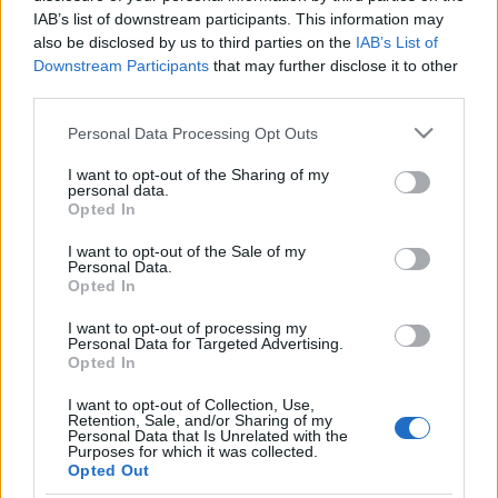
Estos jugadores son duda
:
IAB’s list of downstream participants. This information may
also be disclosed by us to third parties on the
IAB’s List of
Posibles modificaciones
: Coudet podría introducir algún
Downstream Participants
that may further disclose it to other
cambio en el equipo respecto al que goleó al Getafe. Cervi
third parties.
puede jugar en banda izquierda por Nolito, mientras que
Please note that this website/app uses one or more Google
Personal Data Processing Opt Outs
Araujo dar descanso a Murillo. Tapia está recuperado y
services and may gather and store information including but
puede reaparecer.
not limited to your visit or usage behaviour. You may click to
I want to opt-out of the Sharing of my
personal data.
grant or deny consent to Google and its third-party tags to
Opted In
Ganadores valor mercado (16-22 octubre): RDT, el
use your data for below specified purposes in below Google
más demandado
consent section.
I want to opt-out of the Sale of my
Personal Data.
El mercado sigue con su tendencia
Opted In
a la baja y se ha devaluado en 21
millones en los últimos 7 días. Aún
I want to opt-out of processing my
Personal Data for Targeted Advertising.
así, hubo jugadores que
Opted In
incrementaron mucho su valor
como es el caso de RDT. Estos
I want to opt-out of Collection, Use,
han sido los cinco ganadores de la
Retention, Sale, and/or Sharing of my
Personal Data that Is Unrelated with the
semana.
Purposes for which it was collected.
Opted Out