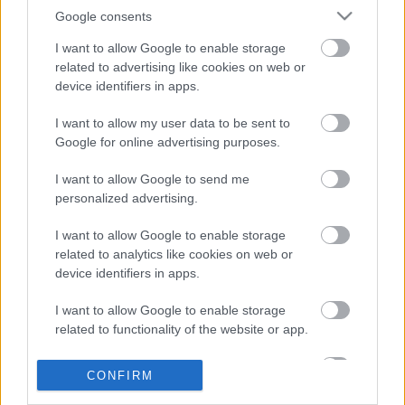
Real Sociedad
Google consents
I want to allow Google to enable storage
Posible alineación
: Remiro – Zaldua (Gorosabel), Le
related to advertising like cookies on web or
Normand (Zubeldia), Aritz Elustondo, Aihen Muñoz –
device identifiers in apps.
Guevara, Mikel Merino, Januzaj, Turrientes (Navarro) –
Portu, Isak.
I want to allow my user data to be sent to
Google for online advertising purposes.
Estos jugadores son baja
: Zubimendi (lesión muscular),
Guridi (lesión muscular), Illarramendi, Barrenetxea
I want to allow Google to send me
personalized advertising.
(espalda), Carlos Fernández (rodilla), Monreal (rodilla),
Diego Rico (lesión muscular), Oyarzabal (lesión muscular).
I want to allow Google to enable storage
related to analytics like cookies on web or
Estos jugadores son duda
:
device identifiers in apps.
Posibles modificaciones
: Imanol seguirá con su política de
I want to allow Google to enable storage
rotaciones y jugadores como Portu, Januzaj y Aihen
related to functionality of the website or app.
volverán al equipo titular. Beñat Turrientes podría ser la gran
novedad en el centro del campo, dando descanso a David
I want to allow Google to enable storage
CONFIRM
Silva. Navarro opta también a ese puesto.
related to personalization.