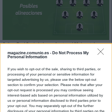
Celta y Real Sociedad se enfrentan el 28 de octubre a
las 19:00 horas. ¿Quién jugará en los locales? ¿Cuál
magazine.comunio.es -
Do Not Process My
será la alineación que presente Imanol? A continuación,
Personal Information
las posibles alineaciones del Celta-Real Sociedad.
If you wish to opt-out of the sale, sharing to third parties, or
Celta
processing of your personal or sensitive information for
targeted advertising by us, please use the below opt-out
Posible alineación
: Dituro – Hugo Mallo, Aidoo, Murillo
section to confirm your selection. Please note that after your
(Araujo), Javi Galán – Fran Beltrán (Tapia), Brais Méndez,
opt-out request is processed you may continue seeing
Denis Suárez, Cervi (Nolito) – Iago Aspas, Santi Mina.
interest-based ads based on personal information utilized by
us or personal information disclosed to third parties prior to
Estos jugadores son baja
: Fontán (esguince de rodilla).
your opt-out. You may separately opt-out of the further
disclosure of your personal information by third parties on the