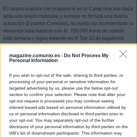
El centrocampista ché reapareció en el Camp Noy tras dejar
atrás una lesión muscular y aunque no firmara una buena
actuación (2 puntos Comunio), su vuelta ha incrementado la
demanda para hacerse con él. 780.000 euros de subida
esta semana y sigue estando en el Top 10 de jugadores
más caros con 15,2 de valor actual.
magazine.comunio.es -
Do Not Process My
4. Karim Benzema (Real Madrid, delantero, 31.660.000,
Personal Information
+780.000)
If you wish to opt-out of the sale, sharing to third parties, or
El Real Madrid no jugó la jornada anterior, pero no ha sido
processing of your personal or sensitive information for
impedimento para que Karim Benzema siga siendo
targeted advertising by us, please use the below opt-out
comprado por los managers de Comunio. El francés está en
section to confirm your selection. Please note that after your
opt-out request is processed you may continue seeing
un gran momento de forma, tal como mostró en la
interest-based ads based on personal information utilized by
Champions League contra el Shakhtar, y es el mejor
us or personal information disclosed to third parties prior to
jugador de la temporada de Comunio LaLiga con 111
your opt-out. You may separately opt-out of the further
puntos. Sigue con un valor de mercado superior a los 30
disclosure of your personal information by third parties on the
millones (31,6).
IAB’s list of downstream participants. This information may