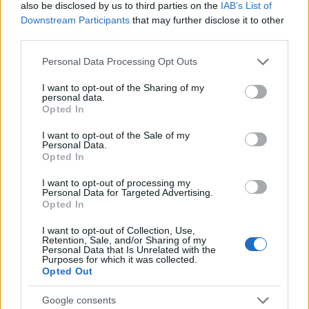
also be disclosed by us to third parties on the
IAB’s List of
3. Adrián Embarba (Espanyol, centrocampista, 7.790.000,
Downstream Participants
that may further disclose it to other
+860.000)
third parties.
Please note that this website/app uses one or more Google
Personal Data Processing Opt Outs
El Espanyol va a más con el paso de las jornadas tras un
services and may gather and store information including but
mal inicio de curso y ha ganado sus tres últimos partidos
not limited to your visit or usage behaviour. You may click to
I want to opt-out of the Sharing of my
como local. Uno de los futbolistas clave en esas victorias
personal data.
grant or deny consent to Google and its third-party tags to
Opted In
fue Adrián Embarba, quien sumó en ellas 22 puntos pese a
use your data for below specified purposes in below Google
no marcar gol. El extremo perico cotiza al alza en las
consent section.
I want to opt-out of the Sale of my
Personal Data.
últimas semanas y ha aumentado su precio en 2 millones
Opted In
desde el 1 de octubre, 860.000 € en los últimos 7 días.
I want to opt-out of processing my
Personal Data for Targeted Advertising.
Jornada 10: cinco opciones low-cost para completar
Opted In
tu equipo
I want to opt-out of Collection, Use,
Rekik es baja en el Sevilla y
Retention, Sale, and/or Sharing of my
Koundé está entre algodones, por
Personal Data that Is Unrelated with the
Purposes for which it was collected.
lo que Gudelj puede tener una
Opted Out
nueva oportunidad como titular
contra el Levante. El serbio es una
Google consents
opción low-cost a considerar para