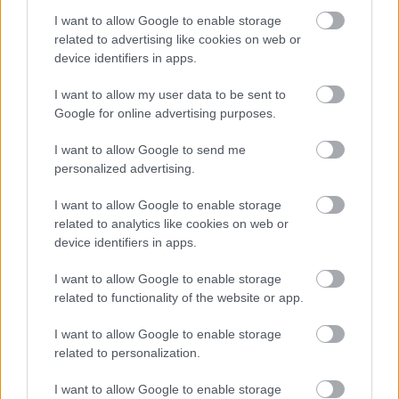
completar tu equipo de la jornada
I want to allow Google to enable storage
10.
related to advertising like cookies on web or
device identifiers in apps.
2. Antoine Griezmann (Atlético, delantero, 14.500.000,
I want to allow my user data to be sent to
+1.380.000)
Google for online advertising purposes.
I want to allow Google to send me
El caso del francés es realmente curioso. No ha visto puerta
personalized advertising.
en 8 partidos disputados de LaLiga y es poco rentable en el
juego (3,38 puntos de media), pero en Champions ya ha
I want to allow Google to enable storage
anotado 3 goles, 2 de ellos esta semana ante el Liverpool
related to analytics like cookies on web or
en un encuentro en el que también fue expulsado.
device identifiers in apps.
Tras su doblete ante los Reds, los managers han vuelto a
I want to allow Google to enable storage
related to functionality of the website or app.
pujar con ganas por él y en apenas 2 días ha subido su
valor en 1,3 millones. Ahora sólo queda comprobar si
I want to allow Google to enable storage
devuelve la confianza depositada en forma de puntos o
related to personalization.
continúa sin dar el rendimiento esperado.
I want to allow Google to enable storage
1. Raúl de Tomás (Espanyol, delantero, 17.890.000,