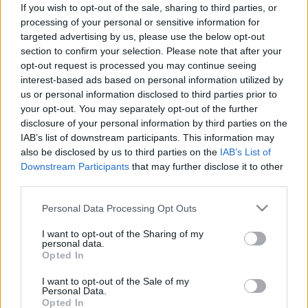
nigeriano procede del CSKA de Moscú y firma por las
If you wish to opt-out of the sale, sharing to third parties, or
próximas tres temporadas con los sevillistas, tras acabar
processing of your personal or sensitive information for
targeted advertising by us, please use the below opt-out
contrato con el conjunto ruso.
section to confirm your selection. Please note that after your
Pese a ser propiedad del CSKA, la última temporada la jugó
opt-out request is processed you may continue seeing
interest-based ads based on personal information utilized by
como cedido en el Royal Antwerp belga, en el que disputó
us or personal information disclosed to third parties prior to
29 partidos de la Pro League, marcó 4 goles y repartió 4
your opt-out. You may separately opt-out of the further
asistencias. Anteriormente jugó en el Hertha Berlín, también
disclosure of your personal information by third parties on the
cedido por el CSKA, con el que jugó 20 partidos de
IAB’s list of downstream participants. This information may
Bundesliga y dio 3 asistencias. Ejuke fichó por el equipo
also be disclosed by us to third parties on the
IAB’s List of
ruso en verano de 2020 por 11,5 millones de euros tras
Downstream Participants
that may further disclose it to other
destacar en el Heerenveen neerlandés, dónde marcó 9
third parties.
goles en 24 partidos en la campaña 19/20 de la Eredivisie.
Please note that this website/app uses one or more Google
Personal Data Processing Opt Outs
services and may gather and store information including but
Ejuke destaca por su verticalidad y facilidad para realizar
not limited to your visit or usage behaviour. You may click to
I want to opt-out of the Sharing of my
regates. En la última temporada de la liga belga completó
personal data.
grant or deny consent to Google and its third-party tags to
Opted In
2,9 regates por encuentro con un porcentaje de acierto del
use your data for below specified purposes in below Google
58%, siendo el tercero que más hizo de todo el
consent section.
I want to opt-out of the Sale of my
campeonato.
Personal Data.
Opted In