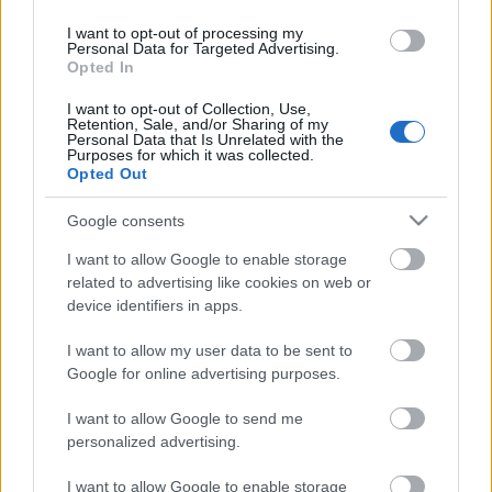
Valor de mercado
I want to opt-out of processing my
Personal Data for Targeted Advertising.
Ejuke
sale en el juego como delantero y tiene un precio
Opted In
inicial en Comunio de 1 millón de euros. Al ser un nuevo
I want to opt-out of Collection, Use,
fichaje del Sevilla podría subir su precio a una cantidad que
Retention, Sale, and/or Sharing of my
Personal Data that Is Unrelated with the
ronde los 2 millones durante el verano.
Purposes for which it was collected.
Opted Out
Christantus Uche llega al Getafe. ¿Recomendable en
Google consents
Comunio?
El nigeriano Christantus Uche es el
I want to allow Google to enable storage
primer fichaje del Getafe para la
related to advertising like cookies on web or
temporada 24/25. ¿Qué podemos
device identifiers in apps.
esperar de él en Comunio?
I want to allow my user data to be sent to
Google for online advertising purposes.
I want to allow Google to send me
personalized advertising.
¿Recomendable en Comunio?
I want to allow Google to enable storage