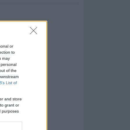
sonal or
ection to
ou may
 personal
out of the
 downstream
B’s List of
er and store
to grant or
ed purposes