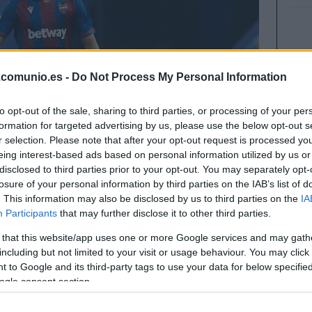
.comunio.es -
Do Not Process My Personal Information
to opt-out of the sale, sharing to third parties, or processing of your per
formation for targeted advertising by us, please use the below opt-out s
r selection. Please note that after your opt-out request is processed y
eing interest-based ads based on personal information utilized by us or
disclosed to third parties prior to your opt-out. You may separately opt-
losure of your personal information by third parties on the IAB’s list of
. This information may also be disclosed by us to third parties on the
IA
Participants
that may further disclose it to other third parties.
 that this website/app uses one or more Google services and may gath
including but not limited to your visit or usage behaviour. You may click 
 to Google and its third-party tags to use your data for below specifi
uscando refuerzos de última hora para el centro
ogle consent section.
ones por las que puedes apostar si están
ajes.