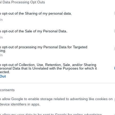
l Data Processing Opt Outs
ta, 500.000, 34 puntos)
o opt-out of the Sharing of my personal data.
In
r en el partido que medirá a su equipo contra el
si no lo es, seguramente tenga minutos en el
o opt-out of the Sale of my Personal Data.
aje low cost para tu centro del campo. Bajo la batuta
In
puntuaciones en Comunio (136 puntos en 2018/19).
to opt-out of processing my Personal Data for Targeted
mpista, 510.000, 22 puntos)
ing.
In
 y las molestias de Mfulu pueden provocar que
o opt-out of Collection, Use, Retention, Sale, and/or Sharing
 partido ante el Valladolid. Hasta la fecha ha jugado 6
ersonal Data that Is Unrelated with the Purposes for which it
lected.
dia de 3,67 puntos Comunio por partido. Una posible
Out
ro del campo.
ampista, 940.000, 47 puntos)
consents
o allow Google to enable storage related to advertising like cookies on
a o cuarta opción de Paco López en el mediocentro
evice identifiers in apps.
tres partidos de Liga en los que ha sumado 13 puntos.
 esta temporada, con una media de 3,62 puntos. Un
o allow my user data to be sent to Google for online advertising