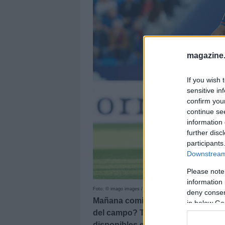
magazine
If you wish 
sensitive in
confirm you
continue se
information 
further disc
participants
Downstream 
Please note
information 
Foto: © imago images / ZUMA Wire
deny consent
Mañana comienza la jornada 19. ¿B
in below Go
del campo? Te dejamos cinco opci
disponibles en tu mercado de fich