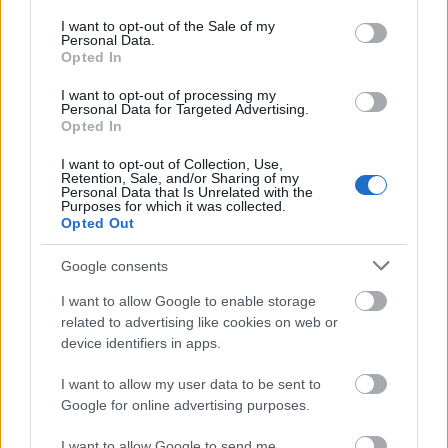
equipos punteros puede darte una gran ventaja para alzarte
consent section.
I want to opt-out of the Sale of my
Personal Data.
con el título. Futbolistas como Kane, Griezmann, Toni Kroos,
Opted In
Eriksen, Bruno Fernandes, De Bruyne, Shaqiri, Modric o
Mount pueden ser un valor seguro.
I want to opt-out of processing my
Personal Data for Targeted Advertising.
6. No desesperes tras la primera fase: las reglas
Opted In
cambian
I want to opt-out of Collection, Use,
Retention, Sale, and/or Sharing of my
Personal Data that Is Unrelated with the
Comunio Eurocopa tiene 7 jornadas divididas en dos fases:
Purposes for which it was collected.
Opted Out
la primera compuesta por las tres jornadas de fase de
grupos y la segunda formada por las cuatro jornadas de
Google consents
rondas eliminatorias. Cuando llegue la ronda eliminatoria,
¡las reglas del juego cambian!
I want to allow Google to enable storage
related to advertising like cookies on web or
A partir de octavos los puntos de tus jugadores se
device identifiers in apps.
multiplican por 2, los futbolistas de las selecciones
I want to allow my user data to be sent to
eliminadas ya no saldrán en el mercado de fichajes y
Google for online advertising purposes.
puedes dejar huecos vacíos en tu equipo sin recibir la
penalización de -4 puntos. Por tanto, si has tenido una mala
I want to allow Google to send me