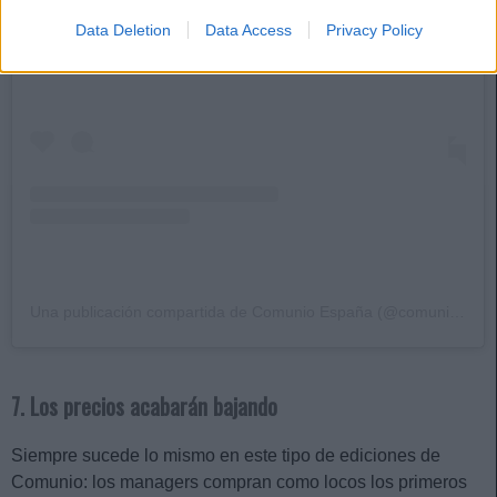
Data Deletion
Data Access
Privacy Policy
Una publicación compartida de Comunio España (@comunioes)
7. Los precios acabarán bajando
Siempre sucede lo mismo en este tipo de ediciones de
Comunio: los managers compran como locos los primeros