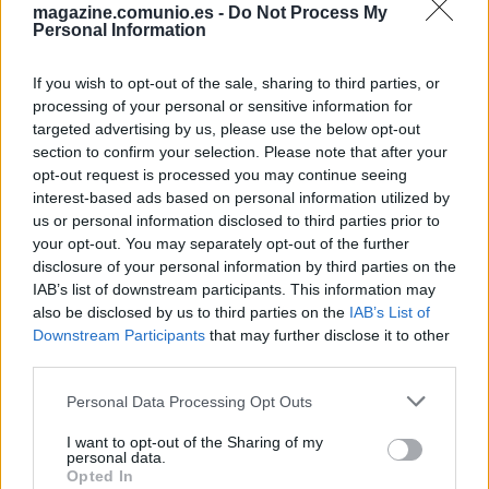
4. Cuidado con el grupo F
magazine.comunio.es -
Do Not Process My
Personal Information
Alemania, Francia y Portugal jugarán entre ellos en la
If you wish to opt-out of the sale, sharing to third parties, or
primera fase, con lo que eso conlleva. Dos de ellas pasarán
processing of your personal or sensitive information for
directamente a octavos, mientras que otra tendrá que ser
targeted advertising by us, please use the below opt-out
una de las mejores terceras de grupo si quiere seguir en la
section to confirm your selection. Please note that after your
competición.
opt-out request is processed you may continue seeing
interest-based ads based on personal information utilized by
Por esa razón, no es recomendable llenar tu equipo con
us or personal information disclosed to third parties prior to
jugadores alemanes, franceses y portugueses en la primera
your opt-out. You may separately opt-out of the further
fase. Además, quien pierda en los duelos directos, verá
disclosure of your personal information by third parties on the
mermadas sus puntuaciones en SofaScore. Francia es a
IAB’s list of downstream participants. This information may
priori la gran favorita, pero Alemania y Portugal están a un
also be disclosed by us to third parties on the
IAB’s List of
Downstream Participants
that may further disclose it to other
nivel similar y no llegan en gran momento.
third parties.
5. Hazte con los especialistas a balón parado de cada
Please note that this website/app uses one or more Google
Personal Data Processing Opt Outs
selección
services and may gather and store information including but
not limited to your visit or usage behaviour. You may click to
I want to opt-out of the Sharing of my
personal data.
Como en todo Comunio, tener en plantilla a algunos de los
grant or deny consent to Google and its third-party tags to
Opted In
lanzadores de penaltis, faltas directas e indirectas de los
use your data for below specified purposes in below Google