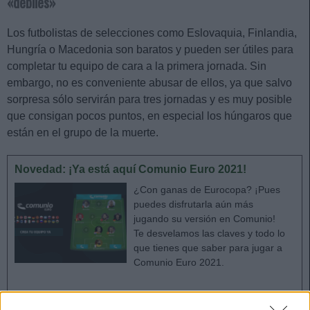
«débiles»
Los futbolistas de selecciones como Eslovaquia, Finlandia,
Hungría o Macedonia son baratos y pueden ser útiles para
completar tu equipo de cara a la primera jornada. Sin
embargo, no es conveniente abusar de ellos, ya que salvo
sorpresa sólo servirán para tres jornadas y es muy posible
que consigan pocos puntos, en especial los húngaros que
están en el grupo de la muerte.
Novedad: ¡Ya está aquí Comunio Euro 2021!
¿Con ganas de Eurocopa? ¡Pues
puedes disfrutarla aún más
jugando su versión en Comunio!
Te desvelamos las claves y todo lo
que tienes que saber para jugar a
Comunio Euro 2021.