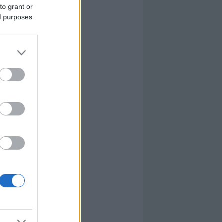
to grant or
ed purposes