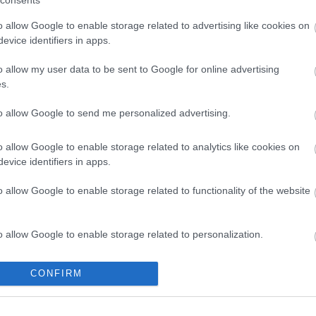
consents
o allow Google to enable storage related to advertising like cookies on
evice identifiers in apps.
ia, centrocampista, 870.000)
o allow my user data to be sent to Google for online advertising
s.
imo partido del Valencia ante el Villarreal y podría
 26 frente a Osasuna. Guerra logró 5 puntos en la
to allow Google to send me personalized advertising.
res últimas apariciones.
o allow Google to enable storage related to analytics like cookies on
na: Youssef Enríquez
evice identifiers in apps.
s empató a dos contra el Girona en la jornada 25 con
o allow Google to enable storage related to functionality of the website
actuación de Youssef Enríquez. El futbolista
 acumula dos titularidades consecutivas y puede ser
fichaje para nuestros equipos de Comunio.
o allow Google to enable storage related to personalization.
o allow Google to enable storage related to security, including
CONFIRM
cation functionality and fraud prevention, and other user protection.