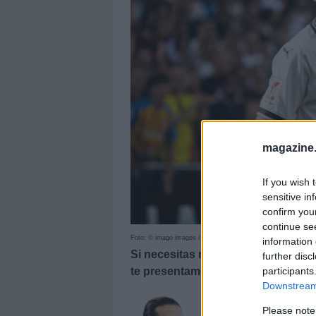
magazine
If you wish 
sensitive in
confirm you
continue se
Foto: © imago images / NurPhoto
information 
Si necesitas reforzar tu equipo de
further disc
participants
te presentamos cinco opciones ‘lo
Downstream 
Please note