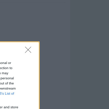
sonal or
ection to
ou may
 personal
out of the
 downstream
B’s List of
er and store