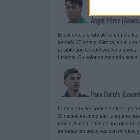
Ángel Pérez (Alavés
El extremo disfrutó de su primera tit
jornada 25 ante el Girona, en el qu
posible que Coudet vuelva a apostar p
Levante. Su valor de mercado actual 
Paco Cortés (Levant
El mercado de Comunio ofrece pocos 
Si necesitas completar tu equipo par
precio, Paco Cortés es una opción in
jornadas consecutivas con minutos y