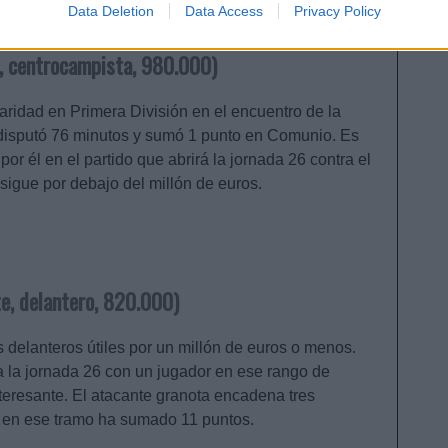
Data Deletion
Data Access
Privacy Policy
, centrocampista, 980.000)
ularidad en Primera División en el encuentro de la
e disputó 76 minutos y sumó 1 punto en Comunio. Es
or él en el partido que abrirá la jornada 26 contra el
sigue por debajo del millón de euros.
e, delantero, 820.000)
delanteros útiles por un millón de euros o menos.
a la jornada 26 con un jugador en ese rango de
teresante. El atacante granota encadena tres
 en ese tramo ha sumado 11 puntos.