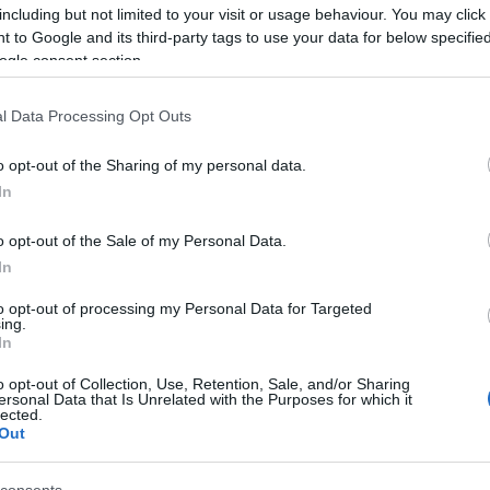
including but not limited to your visit or usage behaviour. You may click 
 to Google and its third-party tags to use your data for below specifi
Betis, defensa, 960.000)
ogle consent section.
eral izquierdo verdiblanco en el derbi contra el
l Data Processing Opt Outs
aja por acumulación de amonestaciones y Junior
egrini. Ricardo Rodríguez encadena cuatro partidos
o opt-out of the Sharing of my personal data.
e ha sumado 13 puntos.
In
o opt-out of the Sale of my Personal Data.
In
etafe, defensa, 910.000)
to opt-out of processing my Personal Data for Targeted
ing.
In
 alineaciones de José Bordalás y tiene su titularidad
o opt-out of Collection, Use, Retention, Sale, and/or Sharing
o de la jornada 26 ante el Real Madrid, salvo
ersonal Data that Is Unrelated with the Purposes for which it
lected.
Duarte ha logrado 22 puntos en la segunda vuelta y
Out
0.000 euros.