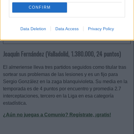
perdió 17 millones de euros en
CONFIRM
total. Hubo jugadores que
subieron bastante su valor, en
especial Mikel Oyarzabal.
Repasamos los ganadores de
Data Deletion
Data Access
Privacy Policy
valor de mercado de la semana.
Joaquín Fernández (Valladolid, 1.380.000, 24 puntos)
El almeriense lleva tres partidos seguidos como titular tras
sortear sus problemas de las lesiones y es un fijo para
Sergio González en la zaga blanquivioleta. Su media en la
temporada es de 4 puntos por encuentro y promedia 2.7
interceptaciones, tercero en la Liga en esa categoría
estadística.
¿Aún no juegas a Comunio? Regístrate, ¡gratis!