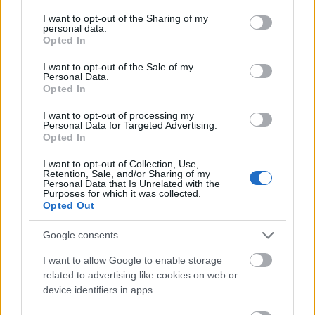
encuentros que ha jugado. Su valor es de 1,2 millones, bajo
services and may gather and store information including but
para un futbolista que jugará con frecuencia.
not limited to your visit or usage behaviour. You may click to
I want to opt-out of the Sharing of my
personal data.
grant or deny consent to Google and its third-party tags to
Opted In
use your data for below specified purposes in below Google
Casemiro, Aitor... 5 jugadores que han bajado su
consent section.
I want to opt-out of the Sale of my
rendimiento
Personal Data.
Opted In
Hay varios jugadores que el año
pasado eran una mina de puntos y
I want to opt-out of processing my
esta temporada han disminuido su
Personal Data for Targeted Advertising.
producción. Repasamos a cinco
Opted In
de los jugadores que han bajado
su rendimiento en puntos por
I want to opt-out of Collection, Use,
Retention, Sale, and/or Sharing of my
partido con respecto a la
Personal Data that Is Unrelated with the
temporada 2019/20 como
Purposes for which it was collected.
Opted Out
Casemiro o Aitor Fernández.
Google consents
Fali Giménez (Cádiz, 1.540.000, 26 puntos)
I want to allow Google to enable storage
related to advertising like cookies on web or
El central valenciano ha sido titular en cinco de los últimos
device identifiers in apps.
partidos del Cádiz y su rendimiento ha sido más que