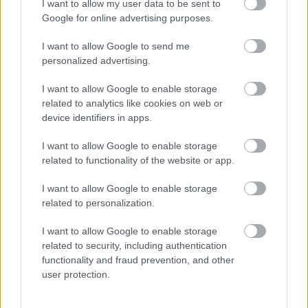
I want to allow my user data to be sent to
aceptable con 24 puntos y una media de 4,8 puntos. No
Google for online advertising purposes.
tiene pinta de que Álvaro Cervera vaya a dejar de confiar en
él a corto plazo, por lo que puede ser una buena apuesta
I want to allow Google to send me
para reforzar tu defensa.
personalized advertising.
Ximo Navarro (Alavés, 1.730.000, 30 puntos)
I want to allow Google to enable storage
related to analytics like cookies on web or
Ya recuperado de los problemas musculares que sufrió ante
device identifiers in apps.
el Barcelona, el polivalente defensor debería volver al once
I want to allow Google to enable storage
titular en la jornada 10 tras jugar 7 partidos (6 de inicio) con
related to functionality of the website or app.
una media de 4,29 puntos por encuentro. Antes de su lesión
hizo cuatro «6» seguidos y estaba en racha. Tras un flojo
I want to allow Google to enable storage
2019/20, parece que vuelve a ser ese jugador fiable de la
related to personalization.
2018/19 en la que acabó con 150 puntos.
I want to allow Google to enable storage
related to security, including authentication
Ganadores valor mercado (06/11-13/11): Oyarzabal,
functionality and fraud prevention, and other
top 3
user protection.
El mercado sigue su tendencia a la
baja, pero esta semana sólo