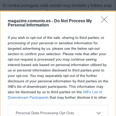
El central portugués está siendo muy rentable y fiables esta
temporada en el juego. Titular indiscutible para Mendilibar,
suma un total de 39 puntos con una media de 4,88 por
magazine.comunio.es -
Do Not Process My
partido. En las últimas cinco jornadas ha mejorado sus
Personal Information
números, sumando 5,40 puntos por encuentro.
If you wish to opt-out of the sale, sharing to third parties, or
Además, es el tercer mejor jugador de LaLiga en despejes y
processing of your personal or sensitive information for
el cuarto en interceptaciones totales, estadísticas que lo
targeted advertising by us, please use the below opt-out
hacen muy interesante en SofaScore dónde promedia 6.99.
section to confirm your selection. Please note that after your
opt-out request is processed you may continue seeing
Dimitri Foulquier (Granada, 1.200.000, 21 puntos)
interest-based ads based on personal information utilized by
us or personal information disclosed to third parties prior to
El lateral derecho francés ha sido titular en 6 de las 9
your opt-out. You may separately opt-out of the further
disclosure of your personal information by third parties on the
jornadas, aunque se perdió las dos últimas por una lesión
IAB’s list of downstream participants. This information may
muscular. Ya recuperado, debería volver a la titularidad en
also be disclosed by us to third parties on the
IAB’s List of
la jornada 10 y más cuando su competencia en su posición,
Downstream Participants
that may further disclose it to other
Víctor Díaz, sigue de baja.
third parties.
Foulquier ha promediado 5,67 puntos en los últimos tres
Please note that this website/app uses one or more Google
Personal Data Processing Opt Outs