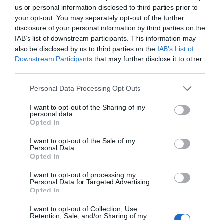
de su juego: una tremenda intensidad física, presión alta, un
us or personal information disclosed to third parties prior to
bloque defensivo sumamente rocoso y transiciones a la
your opt-out. You may separately opt-out of the further
velocidad del rayo.
disclosure of your personal information by third parties on the
IAB’s list of downstream participants. This information may
A diferencia de otras épocas, la plantilla ecuatoriana
also be disclosed by us to third parties on the
IAB’s List of
presenta hoy una constelación de futbolistas de primer nivel
Downstream Participants
that may further disclose it to other
mundial en las ligas más competitivas de Europa, como
third parties.
Moisés Caicedo (Chelsea), Piero Hincapié (Arsenal) o
Please note that this website/app uses one or more Google
Personal Data Processing Opt Outs
Willian Pacho (PSG).
services and may gather and store information including but
not limited to your visit or usage behaviour. You may click to
I want to opt-out of the Sharing of my
Moisés Caicedo
se perfila como un fichaje obligatorio e
personal data.
grant or deny consent to Google and its third-party tags to
interesantísimo para Comunio.com gracias a su regularidad
Opted In
use your data for below specified purposes in below Google
en la élite, su enorme cantidad de recuperaciones y su
consent section.
I want to opt-out of the Sale of my
llegada al área desde la medular. Tampoco hay que perder
Personal Data.
Opted In
de vista a Enner Valencia, quien a sus 36 años jugará su
tercer Mundial y es sinónimo de goles. En las citas de 2014
I want to opt-out of processing my
y 2022 anotó 3 tantos.
Personal Data for Targeted Advertising.
Opted In
Paraguay en el Mundial 2026: ¿Cuál será su once
I want to opt-out of Collection, Use,
titular?
Retention, Sale, and/or Sharing of my