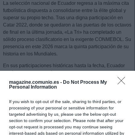
La selección nacional de Ecuador regresa a la máxima cita
futbolística dispuesta a consolidarse entre la élite global y
superar su propio techo. Tras una digna participación en
Catar 2022, donde se quedaron a las puertas de los octavos
de final en la última jornada, «La Tri» ha completado un
sólido proceso clasificatorio en la exigente CONMEBOL. Su
presencia en este 2026 marca la quinta participación de su
historia en los Mundiales.
En sus participaciones históricas hasta la fecha, Ecuador
firmó su mejor actuación en el Mundial de Alemania 2006.
En aquella ocasión, liderados en el campo por figuras como
magazine.comunio.es -
Do Not Process My
Personal Information
Agustín Delgado y Carlos Tenorio, alcanzaron de forma
histórica los octavos de final, donde cayeron con la cabeza
If you wish to opt-out of the sale, sharing to third parties, or
muy alta ante Inglaterra (1-0) debido a un magistral gol de
processing of your personal or sensitive information for
tiro libre de David Beckham.
targeted advertising by us, please use the below opt-out
section to confirm your selection. Please note that after your
El equipo dirigido por el argentino Sebastián Beccacece
opt-out request is processed you may continue seeing
afrontará esta Copa del Mundo fiel a la evolución moderna
interest-based ads based on personal information utilized by