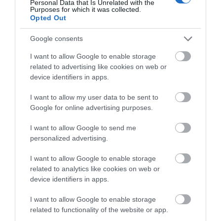
Personal Data that Is Unrelated with the
Purposes for which it was collected.
Paraguay está en el Grupo D del
Opted Out
Mundial 2026. ¿Cuál será el once
titular del equipo sudamericano?
Google consents
I want to allow Google to enable storage
related to advertising like cookies on web or
device identifiers in apps.
I want to allow my user data to be sent to
Posible 11 titular
Google for online advertising purposes.
Galindez
I want to allow Google to send me
Ordoñez – Pacho – Hincapié – Estupiñán
personalized advertising.
Caicedo – Vite
I want to allow Google to enable storage
Yeboah – Plata – Minda
related to analytics like cookies on web or
Valencia
device identifiers in apps.
Sebastián Beccacece ha apostado en sus últimos
I want to allow Google to enable storage
compromisos por una notable flexibilidad táctica, alternando
related to functionality of the website or app.
una línea de cuatro defensores con un sistema de tres