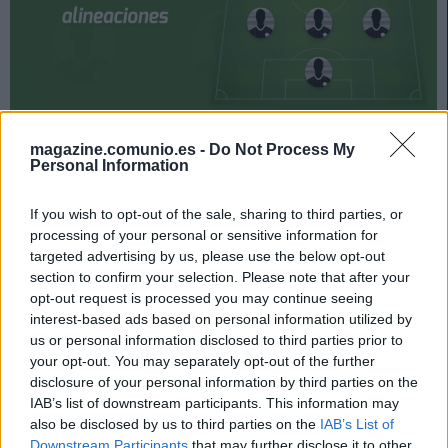
La jornada 21 de LaLiga arranca el viernes 29 de enero.
magazine.comunio.es -
Do Not Process My
¿Quién jugará en el Eibar? ¿Con qué jugadores saldrá
Personal Information
el Sevilla? A continuación, las posibles alineaciones.
If you wish to opt-out of the sale, sharing to third parties, or
Posible alineación Eibar
processing of your personal or sensitive information for
targeted advertising by us, please use the below opt-out
Alineación:
Dmitrovic – Pozo, Paulo Oliveira, Bigas, Arbilla
section to confirm your selection. Please note that after your
opt-out request is processed you may continue seeing
(Soares) – Inui, Edu Expósito, Diop, Bryan Gil – Muto
interest-based ads based on personal information utilized by
(Sergio Álvarez), Kike García.
us or personal information disclosed to third parties prior to
your opt-out. You may separately opt-out of the further
Estos jugadores son baja:
Kevin (molestias musculares).
disclosure of your personal information by third parties on the
Estos jugadores son duda:
IAB’s list of downstream participants. This information may
also be disclosed by us to third parties on the
IAB’s List of
Posibles cambios en la alineación:
Mendilibar puede
Downstream Participants
that may further disclose it to other