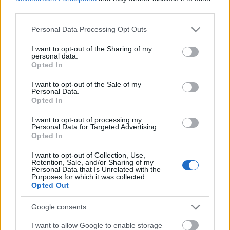
volver al 4-4-2. En caso de seguir con el 4-5-1 de los últimos
third parties.
encuentros, Sergio Álvarez entraría en lugar de uno de los
Please note that this website/app uses one or more Google
Personal Data Processing Opt Outs
delanteros (Muto). Arbilla puede ser lateral izquierdo.
services and may gather and store information including but
not limited to your visit or usage behaviour. You may click to
I want to opt-out of the Sharing of my
personal data.
grant or deny consent to Google and its third-party tags to
¡A pujar! Jugadores rentables tras la jornada 20
Opted In
use your data for below specified purposes in below Google
Los partidos del sábado de la
consent section.
I want to opt-out of the Sale of my
jornada 20 nos dejaron un buen
Personal Data.
puñado de jugadores que pueden
Opted In
ser rentables a partir de ahora
como Joaquín, Isak o Hazard. ¡A
I want to opt-out of processing my
Personal Data for Targeted Advertising.
pujar!
Opted In
I want to opt-out of Collection, Use,
Retention, Sale, and/or Sharing of my
Posible alineación Sevilla
Personal Data that Is Unrelated with the
Purposes for which it was collected.
Opted Out
Alineación:
Bono – Jesús Navas, Koundé, Diego Carlos
(Sergi Gómez), Acuña – Fernando, Rakitic, Joan Jordán
Google consents
(Oliver Torres) – Ocampos, Suso, En-Nesyri.
I want to allow Google to enable storage