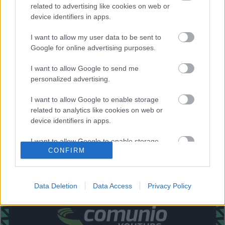
related to advertising like cookies on web or
Estos jugadores son baja:
Escudero (luxación codo),
device identifiers in apps.
Óscar Rodríguez (lesión muscular), Gudelj (sancionado).
I want to allow my user data to be sent to
Estos jugadores son duda:
Google for online advertising purposes.
Posibles cambios en la alineación:
Navas se retiró con
I want to allow Google to send me
molestias del partido de Copa y podría tener descanso.
personalized advertising.
Posibles rotaciones en otros puestos por el desgaste de la
Copa. Oliver Torres tiene muchas opciones de entrar en el
I want to allow Google to enable storage
once titular por Rakitic o Joan Jordán. Diego Carlos está
related to analytics like cookies on web or
device identifiers in apps.
recuperado del COVID-19 y podría volver al equipo.
¿Aún no juegas a Comunio? Regístrate, ¡gratis!
I want to allow Google to enable storage
CONFIRM
related to functionality of the website or app.
I want to allow Google to enable storage
related to personalization.
Data Deletion
Data Access
Privacy Policy
I want to allow Google to enable storage
related to security, including authentication
functionality and fraud prevention, and other