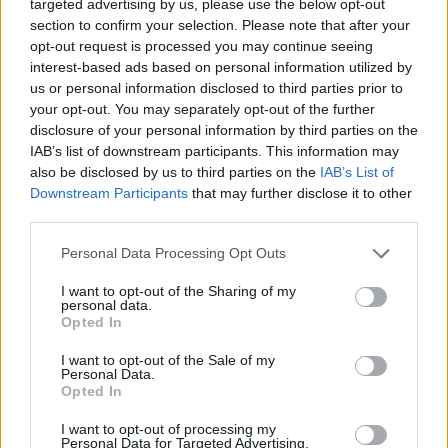
targeted advertising by us, please use the below opt-out
section to confirm your selection. Please note that after your
opt-out request is processed you may continue seeing
interest-based ads based on personal information utilized by
Porteros
us or personal information disclosed to third parties prior to
your opt-out. You may separately opt-out of the further
disclosure of your personal information by third parties on the
Ander Cantero
ha sido el portero con más puntos en
IAB’s list of downstream participants. This information may
Comunio de Segunda, 255. El guardameta del Burgos ha
also be disclosed by us to third parties on the
IAB’s List of
sido el Zamora de la categoría (33 goles encajados) y ha
Downstream Participants
that may further disclose it to other
dejado su portería a cero en 19 partidos. Jon Magunagoitia
third parties.
(Eibar) y Alfonso Herrero (Málaga) se quedaron cerca del
Please note that this website/app uses one or more Google
Personal Data Processing Opt Outs
meta del conjunto burgalés con 251 y 250 respectivamente.
services and may gather and store information including but
Defensas
not limited to your visit or usage behaviour. You may click to
I want to opt-out of the Sharing of my
personal data.
grant or deny consent to Google and its third-party tags to
Opted In
use your data for below specified purposes in below Google
El Andorra ha firmado una buena temporada en su regreso
consent section.
I want to opt-out of the Sale of my
a Segunda División y, dentro de su plantilla, ha destacado
Personal Data.
Opted In
Gael Alonso, el mejor defensa en Comunio de Segunda con
238 puntos. El central gallego ha terminado el campeonato
I want to opt-out of processing my
liderando el ranking de despejes y situándose entre los
Personal Data for Targeted Advertising.