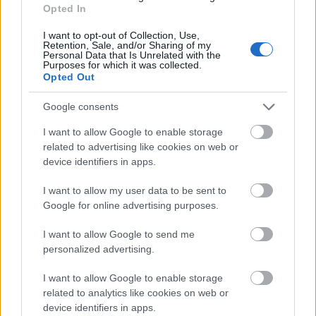
Opted In
mejores de la categoría en duelos ganados.
I want to opt-out of Collection, Use,
Le acompañan en la retaguardia Alberto Jiménez
Retention, Sale, and/or Sharing of my
Personal Data that Is Unrelated with the
(Castellón), con 234 puntos, y Pablo Vázquez, quien por
Purposes for which it was collected.
segunda campaña consecutiva entra en el once ideal,
Opted Out
aunque en esta ocasión militando en el Sporting, con 219
Google consents
puntos. Cerca de entrar en el once como defensas se
quedaron Mika Mármol (Las Palmas) y Gregorio Sierra
I want to allow Google to enable storage
(Burgos), ambos con 218 puntos.
related to advertising like cookies on web or
device identifiers in apps.
Los valores de mercado iniciales del Elche en
I want to allow my user data to be sent to
Comunio
Google for online advertising purposes.
El Elche regresa a LaLiga tras
quedar segundo en LaLiga
I want to allow Google to send me
HYPERMOTION. Los futbolistas
personalized advertising.
del conjunto ilicitano ya están
disponibles en Comunio y te
I want to allow Google to enable storage
traemos sus precios iniciales y
related to analytics like cookies on web or
puntos totales en la temporada de
device identifiers in apps.