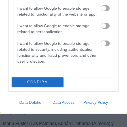
Comunio de Segunda.
I want to allow Google to enable storage
related to functionality of the website or app.
Centrocampistas
I want to allow Google to enable storage
related to personalization.
El mejor jugador de la temporada 2025/26 en Comunio de
Segunda ha sido Sergio Arribas, máximo goleador de la
I want to allow Google to enable storage
categoría con 25 tantos, quien alcanzó los 384 puntos. A tan
related to security, including authentication
solo 27 puntos del jugador del Almería se quedó Íñigo
functionality and fraud prevention, and other
Vicente, fundamental en el ascenso del Racing gracias a
user protection.
sus 9 goles y 20 asistencias.
Otro futbolista que superó la barrera de los 300 puntos en
CONFIRM
Comunio de Segunda fue Álex Calatrava, quien cerró el
curso con 14 goles y 7 asistencias. El quinteto de
centrocampistas del equipo ideal lo completan David
Data Deletion
Data Access
Privacy Policy
Larrubia (Málaga), con 288 puntos, y Mario Soriano
(Deportivo), con 273.
Manu Fuster (Las Palmas), Adrián Embarba (Almería) y