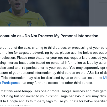
.comunio.es -
Do Not Process My Personal Information
to opt-out of the sale, sharing to third parties, or processing of your per
formation for targeted advertising by us, please use the below opt-out s
r selection. Please note that after your opt-out request is processed y
eing interest-based ads based on personal information utilized by us or
disclosed to third parties prior to your opt-out. You may separately opt-
losure of your personal information by third parties on the IAB’s list of
. This information may also be disclosed by us to third parties on the
IA
Participants
that may further disclose it to other third parties.
gador que no está en muchas plantillas de
 that this website/app uses one or more Google services and may gath
ar un aumento de valor de mercado a corto o
including but not limited to your visit or usage behaviour. You may click 
zamos a Iván Alejo del Cádiz.
 to Google and its third-party tags to use your data for below specifi
ogle consent section.