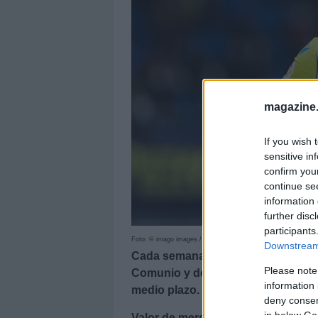
magazine
If you wish 
sensitive in
confirm you
continue se
information 
further disc
participants
Foto: © imago images / ZUMA Wire
Downstream 
Cada semana os presentamos un ju
Please note
Comunio y del que se puede esper
information 
medio plazo. En esta ocasión anali
deny consent
in below Go
Valor de mercado:
840.000 €.