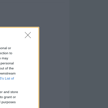
sonal or
ection to
ou may
 personal
out of the
 downstream
B’s List of
er and store
to grant or
ed purposes