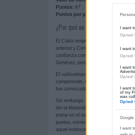
Puntos:
67
Puntos por partido:
3,94
Persona
¿Por qué no era recomendable?
I want t
Opted 
El Cádiz empezó la temporada 21/22
anterior y Cervera apostó para jugar e
I want t
confianza como Salvi Sánchez y jug
Opted 
Giménez, pero no por Iván Alejo.
I want 
Advertis
El vallisoletano estuvo prácticamente
Opted 
campeonato, en las que sólo jugó en 
I want t
fue convocado en numerosas ocasio
of my P
was col
Sin embargo, la poca confianza de C
Opted 
dio la titularidad contra el Real Mad
entrar en el equipo. Terminó la prime
Google 
puntos, números muy malos que no in
I want t
aquel entonces era de 440.000 €.
web or d