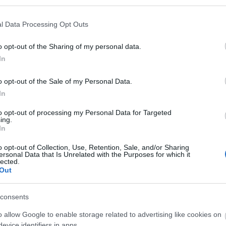
l Data Processing Opt Outs
o opt-out of the Sharing of my personal data.
In
 con un bloque muy similar al de la campaña
n los extremos por un futbolista de su total
o opt-out of the Sale of my Personal Data.
adores como Sobrino, Perea, Osmajic o Álvaro
In
to opt-out of processing my Personal Data for Targeted
ing.
 inédito en las primeras 16 jornadas del
In
un par de partidos saliendo desde el banquillo y no
o opt-out of Collection, Use, Retention, Sale, and/or Sharing
nes.
ersonal Data that Is Unrelated with the Purposes for which it
lected.
ervera en Alejo cambió en la jornada 17, cuando le
Out
rid en el Bernabéu. A partir de esa fecha, empezó a
ra vuelta con cinco partidos disputados en total y 9
consents
vitaban a pujar por él en Comunio. Su valor por
o allow Google to enable storage related to advertising like cookies on
evice identifiers in apps.