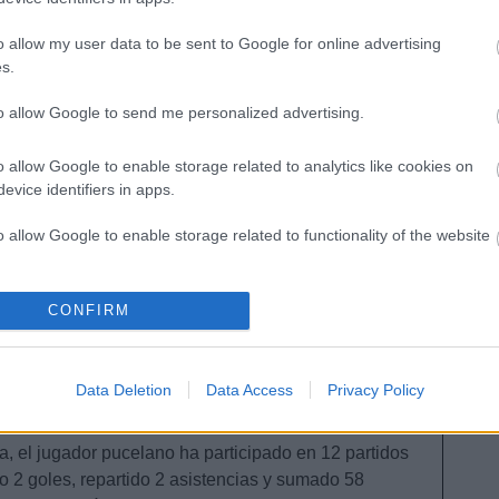
cas, desatado
o allow my user data to be sent to Google for online advertising
s.
zquez está viendo puerta con facilidad desde el
derecho y marcando diferencias en Comunio. Este es el
to allow Google to send me personalized advertising.
defensas en las últimas cinco jornadas.
o allow Google to enable storage related to analytics like cookies on
evice identifiers in apps.
o allow Google to enable storage related to functionality of the website
ecomendable?
o allow Google to enable storage related to personalization.
CONFIRM
 jornada 20 y llegó al banquillo Sergio González,
. Entre las jornadas 21 y 23, Alejo atravesó una
o allow Google to enable storage related to security, including
cation functionality and fraud prevention, and other user protection.
ó un gol y repartió dos asistencias, unos registros
Data Deletion
Data Access
Privacy Policy
o del equipo amarillo.
, el jugador pucelano ha participado en 12 partidos
do 2 goles, repartido 2 asistencias y sumado 58