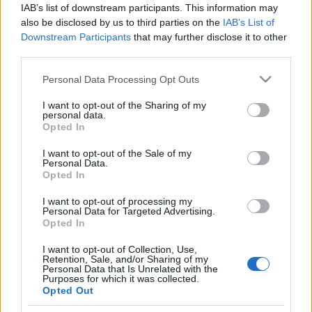
IAB’s list of downstream participants. This information may
(molestias).
also be disclosed by us to third parties on the
IAB’s List of
Downstream Participants
that may further disclose it to other
Posibles modificaciones
: dudas sobre la primera
third parties.
alineación que presentará Francisco y el sistema que
Please note that this website/app uses one or more Google
utilizará. En caso de jugar con un 3-5-2 como en su última
Personal Data Processing Opt Outs
services and may gather and store information including but
etapa en Girona, Tete Morente se caería del once para dar
not limited to your visit or usage behaviour. You may click to
I want to opt-out of the Sharing of my
entrada a otro central (Gonzalo Verdú).
personal data.
grant or deny consent to Google and its third-party tags to
Opted In
use your data for below specified purposes in below Google
Actualidad Comunio: los lesionados de la jornada 15
consent section.
I want to opt-out of the Sale of my
Personal Data.
La jornada 15 nos ha dejado un
Opted In
gran número de lesionados y de
jugadores tocados. Los
I want to opt-out of processing my
Personal Data for Targeted Advertising.
repasamos y hablamos de su
Opted In
tiempo de recuperación.
I want to opt-out of Collection, Use,
Retention, Sale, and/or Sharing of my
Personal Data that Is Unrelated with the
Purposes for which it was collected.
Opted Out
Cádiz