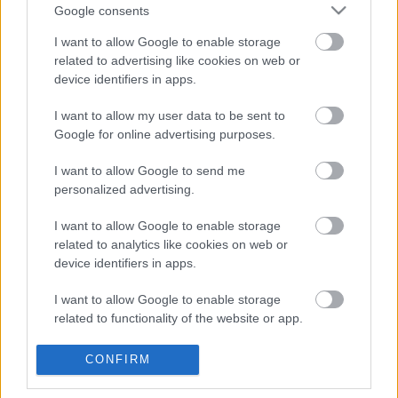
Google consents
Posible alineación
: Ledesma – Iza Carcelén, Haroyan
(Fali), Cala (Fali), Espino – Álex Fernández, Jonsson, Perea
I want to allow Google to enable storage
related to advertising like cookies on web or
(Sobrino), Salvi – Sobrino (Negredo), Choco Lozano.
device identifiers in apps.
Estos jugadores son baja
: José Mari (lesión muscular),
I want to allow my user data to be sent to
Garrido (rodilla), Alarcón (lesión muscular).
Google for online advertising purposes.
Estos jugadores son duda
:
I want to allow Google to send me
Posibles modificaciones
: tras dos derrotas consecutivas
personalized advertising.
recibiendo 4 goles, Álvaro Cervera puede realizar algunos
I want to allow Google to enable storage
cambios en el equipo. Fali puede volver a la titularidad, ya
related to analytics like cookies on web or
sea como central por Haroyan o Cala o en el centro del
device identifiers in apps.
campo por Álex Fernández o Jonsson. Iza es otro jugador
en duda, pudiendo Akapo ocupar su puesto. No se pueden
I want to allow Google to enable storage
descartar cambios en las bandas, pasando Sobrino a jugar
related to functionality of the website or app.
en una de ellas y dejando a Negredo como acompañante
I want to allow Google to enable storage
de Choco Lozano.
CONFIRM
related to personalization.
¿Aún no juegas a Comunio? Regístrate, ¡gratis!