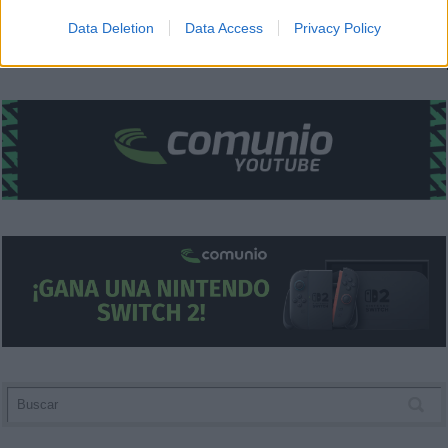
I want to allow Google to enable storage
Data Deletion
Data Access
Privacy Policy
related to security, including authentication
functionality and fraud prevention, and other
user protection.