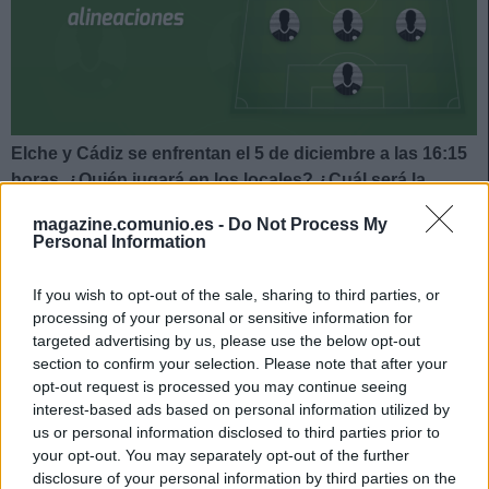
Elche y Cádiz se enfrentan el 5 de diciembre a las 16:15
horas. ¿Quién jugará en los locales? ¿Cuál será la
alineación que presente Álvaro Cervera? A
magazine.comunio.es -
Do Not Process My
continuación, las posibles alineaciones del Elche-Cádiz.
Personal Information
Elche
If you wish to opt-out of the sale, sharing to third parties, or
processing of your personal or sensitive information for
Posible alineación
: Edgar Badía – Palacios, Enzo Roco,
targeted advertising by us, please use the below opt-out
Diego González, Mojica – Marcone (Mascarell), Raúl Guti
section to confirm your selection. Please note that after your
(Gumbau), Fidel, Tete Morente (Josan) – Lucas Pérez,
opt-out request is processed you may continue seeing
Lucas Boyé.
interest-based ads based on personal information utilized by
us or personal information disclosed to third parties prior to
Estos jugadores son baja
: Bigas (lesión muscular).
your opt-out. You may separately opt-out of the further
disclosure of your personal information by third parties on the
Estos jugadores son duda
: Pastore (molestias), Josema