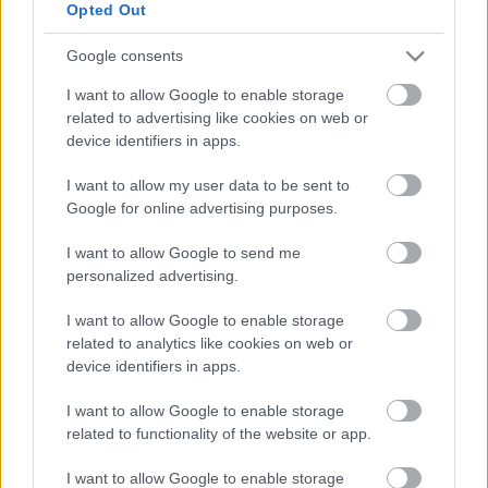
como es el caso de RDT. Estos
Opted Out
han sido los cinco ganadores de la
semana.
Google consents
I want to allow Google to enable storage
Athletic
related to advertising like cookies on web or
device identifiers in apps.
Posible alineación
: Unai Simón – De Marcos, Yeray, Íñigo
I want to allow my user data to be sent to
Martínez (Vivian), Balenziaga (Lekue) – Berenguer, Vesga
Google for online advertising purposes.
(Dani García), Unai Vencedor, Nico Williams – Iñaki
Williams, Sancet.
I want to allow Google to send me
personalized advertising.
Estos jugadores son baja
: Yuri (pubalgia, talón),
Nolaskoain (tobillo), Villalibre (lesión muscular).
I want to allow Google to enable storage
related to analytics like cookies on web or
Estos jugadores son duda
: Unai Núñez (tobillo), Zarraga.
device identifiers in apps.
Posibles modificaciones
: Marcelino probablemente haga
I want to allow Google to enable storage
algunos cambios en el equipo titular para dosificar a
related to functionality of the website or app.
algunos de sus futbolistas más importantes. Muniain puede
I want to allow Google to enable storage
tener descanso, al igual que Dani García en el centro del