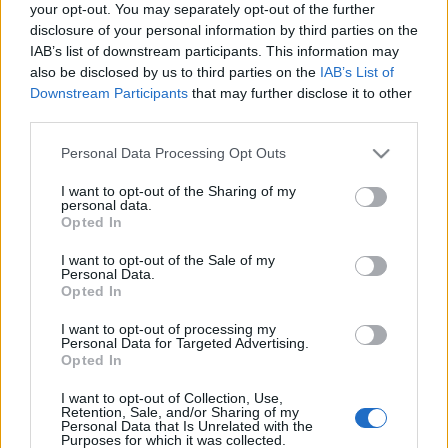
your opt-out. You may separately opt-out of the further
Keidi Bare (lesión muscular), Óscar Gil (rodilla).
disclosure of your personal information by third parties on the
IAB’s list of downstream participants. This information may
Estos jugadores son duda
: Puado (pubalgia), Melendo
also be disclosed by us to third parties on the
IAB’s List of
(molestias musculares).
Downstream Participants
that may further disclose it to other
third parties.
Posibles modificaciones
: Vicente Moreno puede introducir
alguna rotación en defensa, principalmente en los laterales.
Please note that this website/app uses one or more Google
Personal Data Processing Opt Outs
services and may gather and store information including but
Aleix Vidal apunta a la titularidad, al igual que Nico
not limited to your visit or usage behaviour. You may click to
I want to opt-out of the Sharing of my
Melamed y Manu Morlanes o Yangel Herrera. Loren podría
personal data.
grant or deny consent to Google and its third-party tags to
ser otra de las novedades del once, acompañando a Raúl
Opted In
use your data for below specified purposes in below Google
de Tomás en el ataque.
consent section.
I want to opt-out of the Sale of my
Personal Data.
Opted In
Ganadores valor mercado (16-22 octubre): RDT, el
más demandado
I want to opt-out of processing my
Personal Data for Targeted Advertising.
El mercado sigue con su tendencia
Opted In
a la baja y se ha devaluado en 21
millones en los últimos 7 días. Aún
I want to opt-out of Collection, Use,
así, hubo jugadores que
Retention, Sale, and/or Sharing of my
Personal Data that Is Unrelated with the
incrementaron mucho su valor
Purposes for which it was collected.