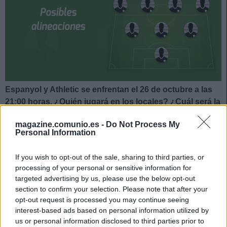
Espanyol y Athletic se enfrentan el 26 de octubre a las
21:00 horas. ¿Quién jugará en los locales? ¿Cuál será la
alineación que presente Marcelino? A continuación, las
magazine.comunio.es -
Do Not Process My
posibles alineaciones del Espanyol-Athletic.
Personal Information
Espanyol
If you wish to opt-out of the sale, sharing to third parties, or
processing of your personal or sensitive information for
Posible alineación
: Diego López – Aleix Vidal, Cabrera,
targeted advertising by us, please use the below opt-out
Sergi Gómez, Pedrosa (Dídac) – Morlanes (Yangel Herrera),
section to confirm your selection. Please note that after your
Sergi Darder, Nico Melamed, Embarba – Raúl de Tomás,
opt-out request is processed you may continue seeing
Loren.
interest-based ads based on personal information utilized by
us or personal information disclosed to third parties prior to
Estos jugadores son baja
: Miguelón (lesión muscular),