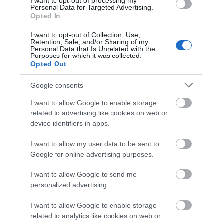
I want to opt-out of processing my
El mexicano tan sólo ha disputado 80 minutos con el Betis
Personal Data for Targeted Advertising.
en toda la temporada y desde el club verdiblanco verían con
Opted In
buenos ojos una cesión debido a la falta de oportunidades.
I want to opt-out of Collection, Use,
Retention, Sale, and/or Sharing of my
Mallorca: interés en Milik; batalla con el Cádiz por
Personal Data that Is Unrelated with the
Purposes for which it was collected.
Zaza
Opted Out
Google consents
El Mallorca reforzará su plantilla este mercado con el
objetivo de la crisis de resultados que le han metido de
I want to allow Google to enable storage
lleno en la lucha por no bajar a Segunda. Uno de los
related to advertising like cookies on web or
nombres que se ha vinculado con la entidad balear en los
device identifiers in apps.
últimos días es el de Arkadiusz Milik, delantero polaco del
I want to allow my user data to be sent to
Olympique de Marsella.
Google for online advertising purposes.
La llegada de Bakambu le ha cerrado la puerta de la
I want to allow Google to send me
titularidad en el conjunto francés y según apunta
L’Equipe
,
personalized advertising.
Mallorca, Sevilla y Juventus han hecho ofertas para hacerse
con sus servicios en calidad de cedido. Las tres han sido
I want to allow Google to enable storage
rechazadas.
related to analytics like cookies on web or