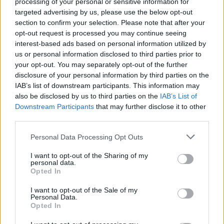
processing of your personal or sensitive information for
El 11 ideal de la jornada 22: el Betis sigue imparable
targeted advertising by us, please use the below opt-out
El Betis continúa con su gran
section to confirm your selection. Please note that after your
momento de forma y goleó al
opt-out request is processed you may continue seeing
Espanyol por 1-4. Tres jugadores
interest-based ads based on personal information utilized by
verdiblancos están presentes en el
us or personal information disclosed to third parties prior to
once ideal de la jornada 22 de
your opt-out. You may separately opt-out of the further
Comunio, entre ellos Borja
disclosure of your personal information by third parties on the
Iglesias, el MVP de esta nueva
IAB’s list of downstream participants. This information may
fecha del campeonato junto a
also be disclosed by us to third parties on the
IAB’s List of
David García de Osasuna.
Downstream Participants
that may further disclose it to other
third parties.
Rayo: Lainez puede llegar cedido
Please note that this website/app uses one or more Google
Personal Data Processing Opt Outs
services and may gather and store information including but
not limited to your visit or usage behaviour. You may click to
I want to opt-out of the Sharing of my
El Rayo no se quedará quieto en el mercado invernal. Iraola
personal data.
grant or deny consent to Google and its third-party tags to
Opted In
ha pedido al club el fichaje de un extremo por la lesión de
use your data for below specified purposes in below Google
Merquelanz y suena con fuerza la posibilidad de que Diego
consent section.
I want to opt-out of the Sale of my
Lainez (Betis) llegue cedido hasta final de temporada. Así lo
Personal Data.
Opted In
afirma la
Cadena Ser
.