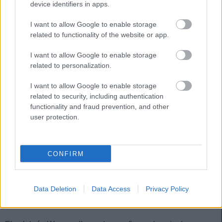
device identifiers in apps.
Además,
OK Diario
informa del interés balear en Simone
Zaza, pero no es el único club de LaLiga que pretende al
I want to allow Google to enable storage
jugador del Torino. El Cádiz se ha sumado a la puja, así
related to functionality of the website or app.
como el Venezia italiano. El mismo medio informa que el
I want to allow Google to enable storage
Mallorca quiere fichar también un lateral derecho en este
related to personalization.
periodo de traspasos y el favorito es Ander Capa.
I want to allow Google to enable storage
Perdedores de la jornada 22: ¿Vender o mantener?
related to security, including authentication
functionality and fraud prevention, and other
Mal rendimiento, pérdida de la
user protection.
titularidad, sanciones: estos
futbolistas fueron algunos de los
grandes perdedores de la jornada
22 de Comunio. ¿Vender a
CONFIRM
Computer o mantener?
Data Deletion
Data Access
Privacy Policy
Atlético: Wass y Mandava, al caer