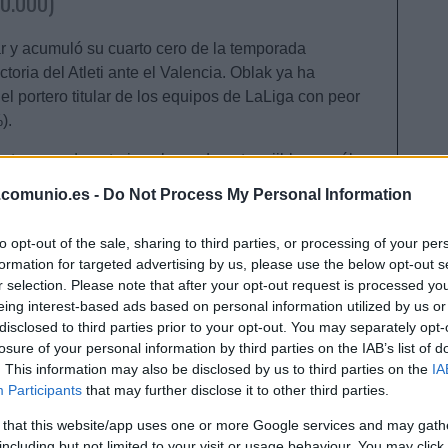
20.000)
ar y acumuló su cuarto cero de la temporada
toria del Atleti ante el Valencia. Oblak ya ha
 el portero titular de los equipos de LaLiga con peor
).
a temporada anterior
, el guardameta rojiblanco sólo
rendimiento, su valor es de 4,4 millones de euros
.comunio.es -
Do Not Process My Personal Information
las últimas semanas.
to opt-out of the sale, sharing to third parties, or processing of your per
recio que Jan. Si puedes hacerte con uno de ellos,
formation for targeted advertising by us, please use the below opt-out s
le a Computer, si no, no te quedará más remedio
r selection. Please note that after your opt-out request is processed y
ue vuelva a ser el de antes.
eing interest-based ads based on personal information utilized by us or
disclosed to third parties prior to your opt-out. You may separately opt-
 la jornada 22
losure of your personal information by third parties on the IAB’s list of
. This information may also be disclosed by us to third parties on the
IA
tro futbolista fueron algunos de los ganadores de la
Participants
that may further disclose it to other third parties.
22 al sumar 7 o más puntos pese a tener un valor de
nferior a los 3 millones de euros. ¡Pueden
 that this website/app uses one or more Google services and may gath
arse durante el parón internacional!
including but not limited to your visit or usage behaviour. You may click 