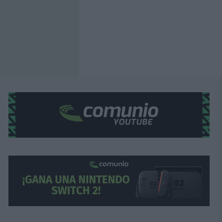
Maxi Gómez (Valencia, delantero, 
Tras ser castigado por Bordalás por sobrepeso, Ma
y, pese a las bajas con las que contaban los ché, 
sustituyendo a Hugo Duro.
Maxi apenas tocó 3 balones en los 28 minutos qu
en SofaScore y 1 punto Comunio. La temporada d
partidos. El no tener el puesto de titular asegura
Ousmane Dembélé (Barcelona, dela
Hace poco publicamos un artículo titulado «
Qué h
futbolista francés en caso de no renovar con el 
lleva dos partidos seguidos sin ir convocado por 