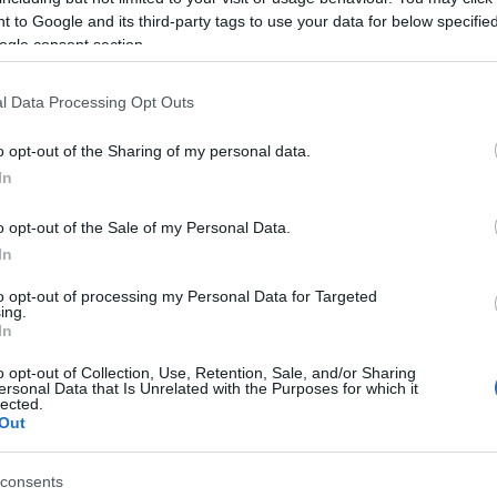
 to Google and its third-party tags to use your data for below specifi
ogle consent section.
l Data Processing Opt Outs
ntero, 5.660.000)
o opt-out of the Sharing of my personal data.
In
 con un partido flojo en la dolorosa derrota del
 como extremo y estuvo muy bien controlado en todo
o opt-out of the Sale of my Personal Data.
iro a puerta fue su principal aportación ofensiva en
In
to opt-out of processing my Personal Data for Targeted
portación estadística de Morales con un 6,2, 1 punto
ing.
 y se perderá la próxima jornada por sanción, por lo
In
ni dar puntos hasta la jornada 24 del 11-13 de
o opt-out of Collection, Use, Retention, Sale, and/or Sharing
ante el Betis.
ersonal Data that Is Unrelated with the Purposes for which it
lected.
Out
rtiva del Levante (a 9 puntos de la salvación), son
enta durante el parón internacional y más siendo
 de valor.
consents