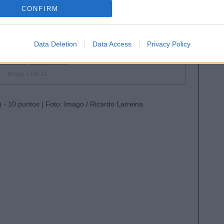
CONFIRM
Data Deletion
Data Access
Privacy Policy
Image 1 De 11
 - 10 puntos | Foto: Imago / Ricardo Larreina.