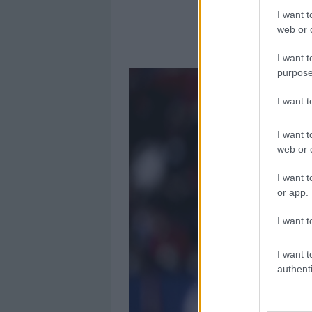
I want t
web or d
El 11
I want t
purpose
I want 
I want t
web or d
I want t
or app.
I want t
I want t
authenti