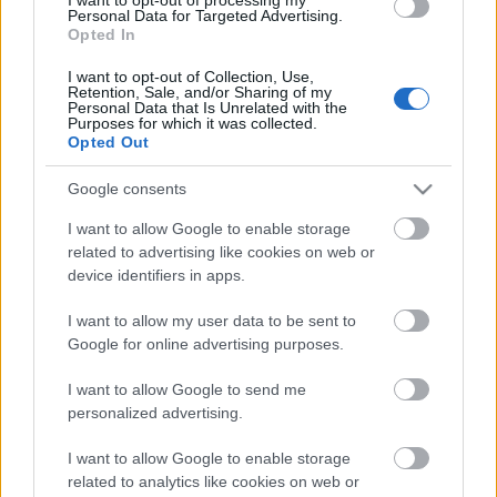
Personal Data for Targeted Advertising.
con más puntos tras conseguir 14 en el encuentro aplazado
Opted In
contra el Levante y se ha quedado a las puertas de hacer lo
mismo en el Top 10 de valores de mercado. Su valor ha
I want to opt-out of Collection, Use,
Retention, Sale, and/or Sharing of my
crecido 2,2 millones esta semana. Lleva 48 puntos en los
Personal Data that Is Unrelated with the
Purposes for which it was collected.
últimos 5 partidos.
Opted Out
¡A pujar! Cuatro jugadores rentables tras la jornada
Google consents
24
I want to allow Google to enable storage
Estos cuatro jugadores destacaron
related to advertising like cookies on web or
en los partidos del sábado de la
device identifiers in apps.
jornada 24 y pueden ser rentables
para las próximas semanas, ya
I want to allow my user data to be sent to
sea para sumar puntos o por una
Google for online advertising purposes.
más que posible revalorización. ¡A
pujar si salen en tu mercado de
I want to allow Google to send me
fichajes!
personalized advertising.
I want to allow Google to enable storage
2. Antoine Griezmann (Barcelona, delantero, 14.390.000,
related to analytics like cookies on web or