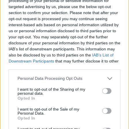
processing of your personal or sensitive information for
El de Moaña no ha podido jugar la jornada 24 por sanción,
targeted advertising by us, please use the below opt-out
pero eso no ha sido un impedimento para que siguiera
section to confirm your selection. Please note that after your
recibiendo pujas e incrementar su valor de mercado. 1,9 de
opt-out request is processed you may continue seeing
millones de subida en la última semana para llegar a 16
interest-based ads based on personal information utilized by
millones de valor total. No llegaba a esa cifra desde el 14 de
us or personal information disclosed to third parties prior to
octubre.
your opt-out. You may separately opt-out of the further
disclosure of your personal information by third parties on the
4. Asier Illarramendi (Real Sociedad, centrocampista,
IAB’s list of downstream participants. This information may
5.860.000, subida últimos 7 días: +2.230.000)
also be disclosed by us to third parties on the
IAB’s List of
Downstream Participants
that may further disclose it to other
third parties.
El centrocampista de la Real reapareció hace unas
jornadas y su cotización no ha parado de subir desde
Please note that this website/app uses one or more Google
Personal Data Processing Opt Outs
entonces, pasando de 1,9 millones a los 5,8 que cuesta
services and may gather and store information including but
actualmente. 2,2 millones de subida esta semana tras lograr
not limited to your visit or usage behaviour. You may click to
I want to opt-out of the Sharing of my
personal data.
grant or deny consent to Google and its third-party tags to
12 puntos en los dos últimos partidos de los txuri-urdin.
Opted In
use your data for below specified purposes in below Google
3. Marcos Llorente (Atlético, centrocampista,
consent section.
I want to opt-out of the Sale of my
11.680.000, subida últimos 7 días: +2.250.000)
Personal Data.
Opted In
El futbolista de moda se metió en el Top 10 de jugadores
I want to opt-out of processing my