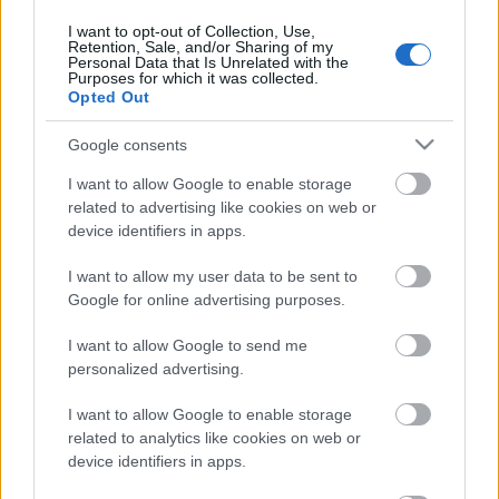
I want to opt-out of Collection, Use,
Alineación:
Ter Stegen – Dest, Araujo, Mingueza, Jordi
Retention, Sale, and/or Sharing of my
Personal Data that Is Unrelated with the
Alba – Busquets (Pjanic), Frenkie de Jong, Pedri –
Purposes for which it was collected.
Dembele, Messi, Braithwaite (Griezmann).
Opted Out
Estos jugadores son baja:
Ansu Fati (lesión de rodilla),
Google consents
Piqué (lesión de rodilla), Coutinho (lesión de rodilla), Sergi
I want to allow Google to enable storage
Roberto (lesión muscular), Lenglet (sancionado).
related to advertising like cookies on web or
device identifiers in apps.
Estos jugadores son duda:
I want to allow my user data to be sent to
Posibles cambios en la alineación:
Koeman podría
Google for online advertising purposes.
introducir alguna novedad en el equipo. Pjanic podría dar
descanso a Busquets, mientras que Braithwaite puede
I want to allow Google to send me
volver a la titularidad en lugar de Griezmann. Mingueza
personalized advertising.
ocupará el puesto del sancionado Lenglet.
I want to allow Google to enable storage
Celta – Villarreal
related to analytics like cookies on web or
device identifiers in apps.
Sevilla – Real Sociedad