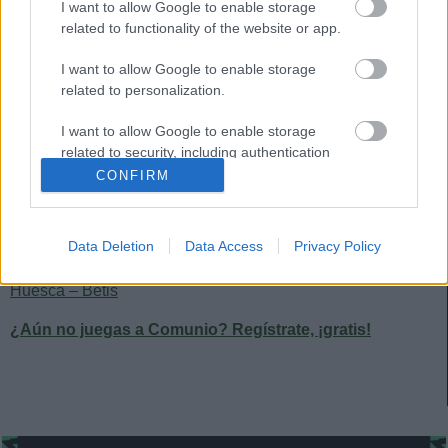
I want to allow Google to enable storage
Atlético – Athletic
related to functionality of the website or app.
Granada – Barcelona
I want to allow Google to enable storage
related to personalization.
Osasuna – Real Madrid
I want to allow Google to enable storage
Levante – Eibar
related to security, including authentication
Cádiz – Alavés
functionality and fraud prevention, and other
CONFIRM
user protection.
Elche – Getafe
Data Deletion
Data Access
Privacy Policy
Valladolid – Valencia
Huesca – Betis
¿Aún no juegas a Comunio? Regístrate, ¡gratis!