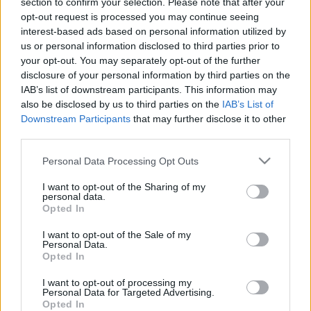
section to confirm your selection. Please note that after your
Estos jugadores son duda:
Gonalons (sobrecarga
opt-out request is processed you may continue seeing
muscular), Víctor Díaz (molestias musculares).
interest-based ads based on personal information utilized by
us or personal information disclosed to third parties prior to
Posibles cambios en la alineación:
Gonalons es duda por
your opt-out. You may separately opt-out of the further
una lesión muscular. Si no llega, Diego Martínez podría
disclosure of your personal information by third parties on the
emplear un 4-4-2 con Puertas y Machís en las bandas. Luis
IAB’s list of downstream participants. This information may
Milla se ha recuperado el COVID-19, pero podría ser
also be disclosed by us to third parties on the
IAB’s List of
Downstream Participants
that may further disclose it to other
suplente.
third parties.
Actualidad Comunio: los lesionados de la jornada 17
Please note that this website/app uses one or more Google
Personal Data Processing Opt Outs
services and may gather and store information including but
La jornada 17 de LaLiga nos dejó
not limited to your visit or usage behaviour. You may click to
I want to opt-out of the Sharing of my
varios lesionados, algunos de
personal data.
grant or deny consent to Google and its third-party tags to
importancia para el juego como
Opted In
use your data for below specified purposes in below Google
Iago Aspas o Nolito. Repasamos
consent section.
I want to opt-out of the Sale of my
sus lesiones y el tiempo que
Personal Data.
estarán de baja.
Opted In
I want to opt-out of processing my
Personal Data for Targeted Advertising.
Posible alineación Barcelona
Opted In