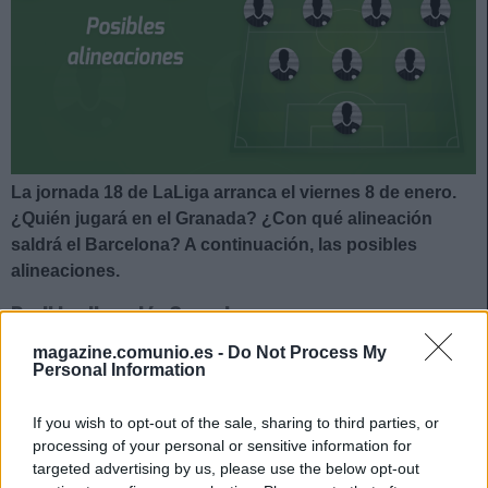
La jornada 18 de LaLiga arranca el viernes 8 de enero.
¿Quién jugará en el Granada? ¿Con qué alineación
saldrá el Barcelona? A continuación, las posibles
alineaciones.
Posible alineación Granada
magazine.comunio.es -
Do Not Process My
Alineación:
Rui Silva – Foulquier, Germán, Domingos
Personal Information
Duarte, Neva – Yan Eteki, Yangel Herrera, Darwin Machís,
Antonio Puertas (Gonalons) – Luis Suárez, Soldado.
If you wish to opt-out of the sale, sharing to third parties, or
processing of your personal or sensitive information for
Estos jugadores son baja:
Neyder Lozano.
targeted advertising by us, please use the below opt-out