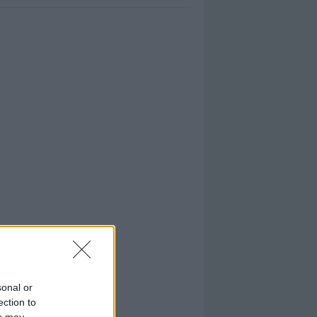
sonal or
ection to
ou may