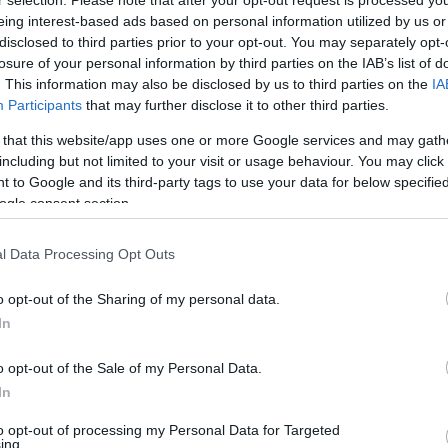
 jugadores más importantes
eing interest-based ads based on personal information utilized by us or
disclosed to third parties prior to your opt-out. You may separately opt-
a la máxima cita futbolística con la firme intención
losure of your personal information by third parties on the IAB’s list of
lidarse definitivamente como una potencia global.
. This information may also be disclosed by us to third parties on the
IA
n Catar 2022, donde lideraron el «grupo de la
Participants
that may further disclose it to other third parties.
a antes de caer cruelmente en los penaltis de
 that this website/app uses one or more Google services and may gath
 Azules» han dado continuidad a su proyecto.
including but not limited to your visit or usage behaviour. You may click 
 to Google and its third-party tags to use your data for below specifi
cas hasta la fecha, Japón se ha quedado con la espina
ogle consent section.
da que ha alcanzado en cuatro ocasiones (2002,
s memorable del siglo XXI se dio en Rusia 2018,
l Data Processing Opt Outs
a la poderosa Bélgica llegando a ganar 2-0, aunque
suspiro.
o opt-out of the Sharing of my personal data.
In
su tiene cómo futbolistas más destacados a Takefusa
ern), el capitán Wataru Endo (Liverpool) o el
o opt-out of the Sale of my Personal Data.
lace), junto al goleador Ayase Ueda (Feyenoord). No
In
e convocados dos de los mejores jugadores
y Minanimo, ambos lesionados.
to opt-out of processing my Personal Data for Targeted
ing.