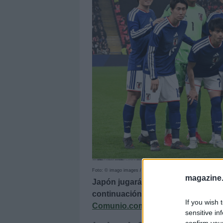
Foto: © imago images / AFLOSPORT
magazine
Japón jugará en el grupo F del Mund
continuación analizamos su planti
If you wish 
Comunio.com
.
sensitive in
confirm you