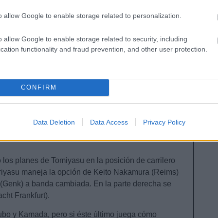
o allow Google to enable storage related to personalization.
o allow Google to enable storage related to security, including
cation functionality and fraud prevention, and other user protection.
 sistema 3-4-2-1 y ese debería ser el que disponga
r el estado físico de Takehiro Tomiyasu (Ajax), quien
l 100%, podría entrar en defensa por Itakura o
CONFIRM
 estará formado por Tanaka y Endo, pero el jugador
an parte de la temporada y no llegará en su mejor
Data Deletion
Data Access
Privacy Policy
da podría formar en esa posición o el jugador del
 los planes de Tomiyasu en la posición de carrilero
Moriyasu maneja la opción de Keito Nakamura (Reims)
o (Genk) a banda cambiada. En la parte derecha se
cht Frankfurt).
bo y Kamada, pero si éste último juega cómo