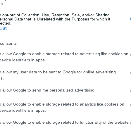
igatorio e interesantísimo para Comunio.com debido
In
antidad de ocasiones que genera partiendo desde la
o opt-out of Collection, Use, Retention, Sale, and/or Sharing
 su mejor campaña con la Real en LaLiga. Tampoco
ersonal Data that Is Unrelated with the Purposes for which it
lected.
da
, futbolista del Feyenoord, quien asegura puntos
Out
 y su gran racha en la liga de Países Bajos (25
consents
ál será su once titular?
o allow Google to enable storage related to advertising like cookies on
evice identifiers in apps.
 está en el Grupo D del Mundial 2026. ¿Cuál será el
ular del equipo sudamericano?
o allow my user data to be sent to Google for online advertising
s.
to allow Google to send me personalized advertising.
o allow Google to enable storage related to analytics like cookies on
evice identifiers in apps.
o allow Google to enable storage related to functionality of the website