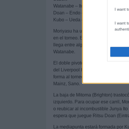
Watanabe – Ito – Itakura
I want t
Doan – Endo – Tanaka – Nakamura
Kubo – Ueda – Kamada
I want t
authenti
Moriyasu ha utilizado últimamente un
en el torneo. En la zaga queda por ve
llega entre algodones. Si estuviera a
Watanabe.
El doble pivote del centro del campo
del Liverpool ha estado lesionado gr
forma al torneo. Por esa razón, Kama
Mainz, Sano.
La baja de Mitoma (Brighton) trastocó
izquierdo. Para ocupar ese carril, 
o reubicar al incombustible Junya It
espera que juegue Ritsu Doan (Eintra
La mediapunta estará formada por Ku