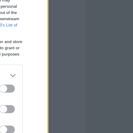
 personal
out of the
 downstream
B’s List of
er and store
to grant or
ed purposes