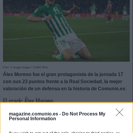
Foto: © imago images / ZUMA Wire
Álex Moreno fue el gran protagonista de la jornada 17
con sus 23 puntos frente a la Real Sociedad, la mejor
valoración de un defensa en la historia de Comunio.es.
El crack: Álex Moreno
magazine.comunio.es -
Do Not Process My
El lateral izquierdo verdiblanco firmó una actuación
Personal Information
memorable con dos goles, una asistencia y 23 puntos en la
goleada del Betis a la Real Sociedad. Su puntuación no es
If you wish to opt-out of the sale, sharing to third parties, or