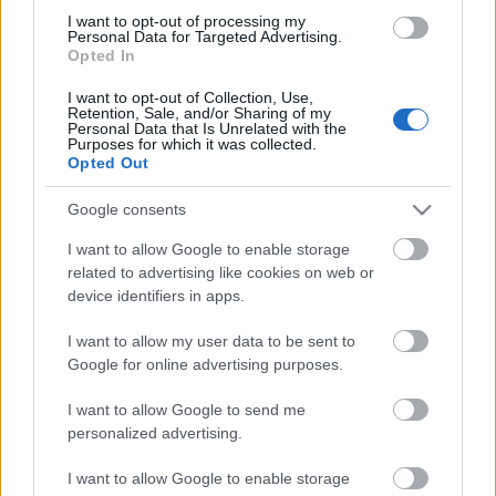
I want to opt-out of processing my
¿Mantener o vender? Cuatro perdedores de la
Personal Data for Targeted Advertising.
jornada 17
Opted In
Suplentes y sin minutos en la
I want to opt-out of Collection, Use,
jornada. Estos cuatro futbolistas
Retention, Sale, and/or Sharing of my
Personal Data that Is Unrelated with the
fueron algunos de los perdedores
Purposes for which it was collected.
de la jornada 17.
Opted Out
Google consents
I want to allow Google to enable storage
related to advertising like cookies on web or
La sorpresa: Aissa Mandi
device identifiers in apps.
I want to allow my user data to be sent to
La gran sorpresa de la jornada 17 la protagonizó el jugador
Google for online advertising purposes.
del Villarreal Aissa Mandi. El defensa argelino fue titular
contra el Rayo y fue una pieza fundamental en la victoria del
I want to allow Google to send me
Submarino al marcar el primer gol y evitar bajo palos un
personalized advertising.
tanto rayista. Obtuvo una valoración de 8.6 en SofaScore y
16 puntos Comunio, una cifra sobresaliente para un
I want to allow Google to enable storage