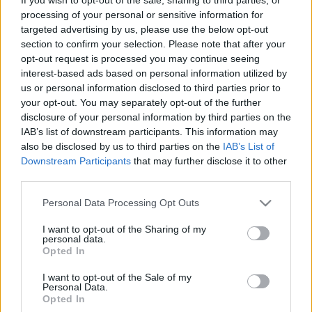
sólo la mejor en lo que llevamos de temporada 21/22, sino
processing of your personal or sensitive information for
también la mejor que ha conseguido un defensa en toda la
targeted advertising by us, please use the below opt-out
historia de la edición de España (desde 2006/07),
section to confirm your selection. Please note that after your
superando el récord que poseían Mantovani (18/19) y
opt-out request is processed you may continue seeing
interest-based ads based on personal information utilized by
Nacho Fernández (17/18) con 22 puntos.
us or personal information disclosed to third parties prior to
El pufo: Álex Remiro
your opt-out. You may separately opt-out of the further
disclosure of your personal information by third parties on the
IAB’s list of downstream participants. This information may
Si Moreno fue la cara del Betis-Real Sociedad, Álex Remiro
also be disclosed by us to third parties on the
IAB’s List of
fue la cruz. El portero no estuvo nada afortunado ante los
Downstream Participants
that may further disclose it to other
verdiblancos, regalando el primer gol al lateral bético tras
third parties.
una mala salida y encajando cuatro goles. El algoritmo de
Please note that this website/app uses one or more Google
SofaScore valoró al portero txuri-urdin con un 4.9, -4 puntos.
Personal Data Processing Opt Outs
services and may gather and store information including but
not limited to your visit or usage behaviour. You may click to
I want to opt-out of the Sharing of my
Además de Remiro, otros cinco jugadores recibieron
personal data.
grant or deny consent to Google and its third-party tags to
puntuación negativa en la jornada 17. Salvi fue expulsado
Opted In
use your data for below specified purposes in below Google
en el Cádiz-Granada y dio -3 puntos, mientras que Kang-In
consent section.
I want to opt-out of the Sale of my
Lee, Mickael Malsa, Santi Comesaña y Manu Sánchez
Personal Data.
obtuvieron -1 puntos.
Opted In