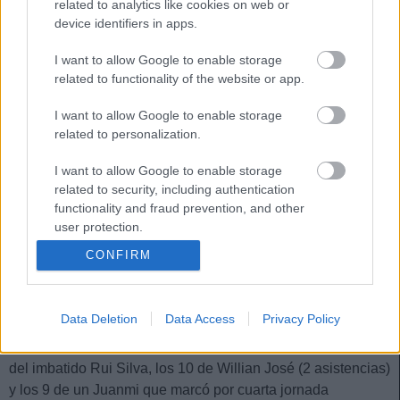
related to analytics like cookies on web or
futbolista de sólo 1,6 millones de valor.
device identifiers in apps.
Otra grata sorpresa del fin de semana fue Cristiano Piccini.
I want to allow Google to enable storage
El lateral del Valencia sumó 12 puntos tras anotar el gol que
related to functionality of the website or app.
dio la victoria al Valencia en el derbi contra el Elche. Su
valor de mercado antes de empezar la jornada era de
I want to allow Google to enable storage
400.000 euros.
related to personalization.
El mejor equipo: Betis
I want to allow Google to enable storage
related to security, including authentication
Los de Pellegrini son junto con el Real Madrid el conjunto
functionality and fraud prevention, and other
más en forma de LaLiga y acumulan cuatro victorias
user protection.
consecutivas, la última frente a la Real Sociedad por 4-0 en
CONFIRM
un partido en el que sus jugadores sumaron un total de 108
puntos.
Data Deletion
Data Access
Privacy Policy
Además de la estratosférica puntuación de Álex Moreno
(23), destacaron los 12 puntos de Nabil Fekir (gol), los 11
del imbatido Rui Silva, los 10 de Willian José (2 asistencias)
y los 9 de un Juanmi que marcó por cuarta jornada