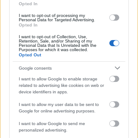
directo y ahí tendrá mucho que decir el gigante kosovar,
Opted In
quien promedia 5,63 puntos desde que aterrizara en Palma.
I want to opt-out of processing my
Kubo (3,5 millones), el veterano Salva Sevilla (3,9 millones)
Personal Data for Targeted Advertising.
y Dani Rodríguez (4,7 millones) deberían ser piezas
Opted In
importantes en el esquema del técnico mexicano.
I want to opt-out of Collection, Use,
Retention, Sale, and/or Sharing of my
Personal Data that Is Unrelated with the
¡El fin de temporada se acerca! El calendario
Purposes for which it was collected.
Comunio en abril y mayo
Opted Out
LaLiga 2021/22 afronta el último
Google consents
parón por partidos internacionales
de la temporada. Después, 9
I want to allow Google to enable storage
jornadas entre abril y mayo
related to advertising like cookies on web or
pondrán fin al curso liguero. A
device identifiers in apps.
continuación, hacemos un repaso
al calendario Comunio para lo que
I want to allow my user data to be sent to
resta de temporada.
Google for online advertising purposes.
I want to allow Google to send me
Deportivo Alavés
personalized advertising.