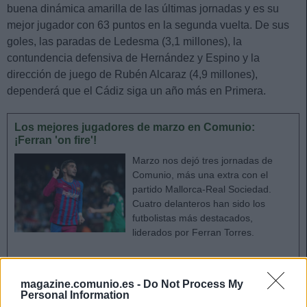
buena dinámica amarilla de las últimas jornadas y es su
mejor jugador con 63 puntos en la segunda vuelta. De sus
goles, las paradas de Ledesma (3,1 millones), la
contundencia defensiva de Hernández y Espino y la
dirección de juego de Rubén Alcaraz (4,9 millones),
dependerá que el Cádiz siga un año más en Primera.
Los mejores jugadores de marzo en Comunio:
¡Ferran 'on fire'!
Marzo nos dejó tres jornadas de
Comunio, más una extra con el
partido Mallorca-Real Sociedad.
Cuatro delanteros han sido los
futbolistas más destacados,
liderados por Ferran Torres.
R.C.D. Mallorca
magazine.comunio.es -
Do Not Process My
Personal Information