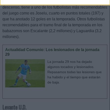
Consejo de
compra: Joselu
. Pese a que el Alavés esté en
descenso, tiene a uno de los futbolistas más recomendables
del juego como es Joselu, cuarto en puntos totales (197) y
que ha anotado 12 goles en la temporada. Otros futbolistas
recomendables para el tramo final de la temporada en los
babazorros son Escalante (2,2 millones) y Laguardia (3,2
millones).
Actualidad Comunio: Los lesionados de la jornada
29
La jornada 29 nos ha dejado
algunos tocados y lesionados.
Repasamos todas las lesiones que
ha habido y el tiempo que estarán
de baja.
Levante U.D.