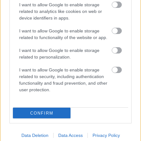
I want to allow Google to enable storage
Posición:
19°, 22 puntos.
related to analytics like cookies on web or
Calendario restante:
Atlético (V), Osasuna (V), Rayo (L),
device identifiers in apps.
Mallorca (V), Villarreal (L), Celta (V), Espanyol (L), Levante
I want to allow Google to enable storage
(V), Cádiz (L).
related to functionality of the website or app.
Partidos contra Top 6: 1
I want to allow Google to enable storage
related to personalization.
Partidos contra rivales directos:
4
Análisis:
el conseguir tan sólo 2 de los últimos 15 puntos
I want to allow Google to enable storage
related to security, including authentication
posibles han llevado a los de Mendilibar a una situación
functionality and fraud prevention, and other
crítica y la salvación la tienen a 5 puntos. En las últimas 9
user protection.
jornadas tendrá cuatro partidos contra equipos de ‘su liga’,
destacando las dos finales ante Levante y Cádiz. Tendrán
que llegar vivos a ese tramo y para ello se antoja
CONFIRM
fundamental sumar un par de victorias en los próximos
compromisos, en especial ante rivales directos como Rayo
y Mallorca.
Data Deletion
Data Access
Privacy Policy