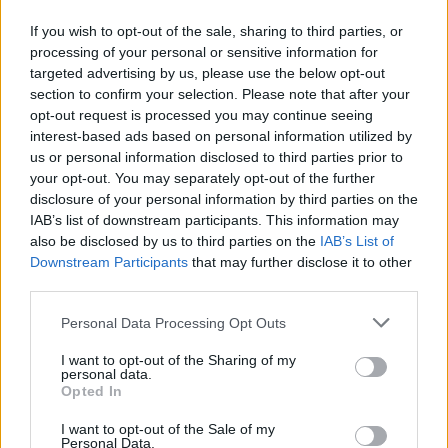
Posición:
18°, 26 puntos.
If you wish to opt-out of the sale, sharing to third parties, or
processing of your personal or sensitive information for
Calendario restante:
Getafe (V), Atlético (L), Elche (V),
targeted advertising by us, please use the below opt-out
Alavés (L), Barcelona (V), Granada (L), Sevilla (V), Rayo (L),
section to confirm your selection. Please note that after your
Osasuna (V).
opt-out request is processed you may continue seeing
interest-based ads based on personal information utilized by
Partidos contra Top 6:
3
us or personal information disclosed to third parties prior to
your opt-out. You may separately opt-out of the further
Partidos contra rivales directos:
5
disclosure of your personal information by third parties on the
IAB’s list of downstream participants. This information may
Análisis:
seis derrotas consecutivas han llevado al Mallorca
also be disclosed by us to third parties on the
IAB’s List of
a posiciones de descenso y también a prescindir de Luis
Downstream Participants
that may further disclose it to other
García Plaza. Javier Aguirre será, salvo cambio de última
third parties.
hora, el encargado de evitar que los bermellones caigan a
Segunda y tienen un calendario lleno de duelos directos,
Please note that this website/app uses one or more Google
Personal Data Processing Opt Outs
services and may gather and store information including but
tres de ellos como local. En la última jornada visitarán a un
not limited to your visit or usage behaviour. You may click to
I want to opt-out of the Sharing of my
Osasuna que probablemente no se juegue nada.
personal data.
grant or deny consent to Google and its third-party tags to
Opted In
use your data for below specified purposes in below Google
Consejo de
compra: Vedat Muriqi
. Javier Aguirre siempre
consent section.
ha destacado por ser un entrenador que prioriza el juego
I want to opt-out of the Sale of my
Personal Data.