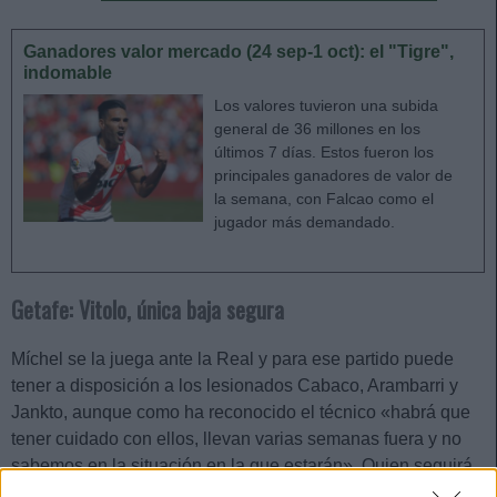
Ganadores valor mercado (24 sep-1 oct): el "Tigre",
indomable
Los valores tuvieron una subida
general de 36 millones en los
últimos 7 días. Estos fueron los
principales ganadores de valor de
la semana, con Falcao como el
jugador más demandado.
Getafe: Vitolo, única baja segura
Míchel se la juega ante la Real y para ese partido puede
tener a disposición a los lesionados Cabaco, Arambarri y
Jankto, aunque como ha reconocido el técnico «habrá que
tener cuidado con ellos, llevan varias semanas fuera y no
sabemos en la situación en la que estarán». Quien seguirá
de baja es Vitolo, ausente por un problema muscular.