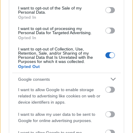
use your data for below specified purposes in below Google
consent section.
I want to opt-out of the Sale of my
Personal Data.
«Mañana va a jugar Manolo (Reina), para que lo tengáis
Opted In
claro». Esas han sido las palabras de Luis García Plaza
cuando le han preguntado sobre quién será el portero titular
I want to opt-out of processing my
Personal Data for Targeted Advertising.
mañana para enfrentarse al Levante. Además, el técnico de
Opted In
los bermellones ha comentado que Greif ha tenido
molestias durante toda la semana y que recupera a Russo y
I want to opt-out of Collection, Use,
Retention, Sale, and/or Sharing of my
Maffeo. Raíllo, Sedlar y Kubo siguen lesionados.
Personal Data that Is Unrelated with the
Purposes for which it was collected.
Opted Out
Jornada 8: cinco refuerzos baratos para completar tu
equipo
Google consents
Si buscas refuerzos baratos para
I want to allow Google to enable storage
completar tu equipo de la jornada
related to advertising like cookies on web or
8, te dejamos cinco opciones por
device identifiers in apps.
menos de 1 millón que
probablemente tengan minutos y
I want to allow my user data to be sent to
reciban puntos.
Google for online advertising purposes.
I want to allow Google to send me