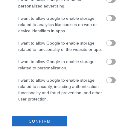
Osasuna: Aridane sigue sin entrenar y apunta a baja
personalized advertising.
I want to allow Google to enable storage
Aridane Hernández no ha entrenado con el grupo en la
related to analytics like cookies on web or
última sesión previa al encuentro contra el Rayo, por lo que
device identifiers in apps.
su presencia está casi descartada. El zaguero padece una
sobrecarga muscular y será sustituido en el once inicial por
I want to allow Google to enable storage
Unai García. Budimir también entrenó al margen,
related to functionality of the website or app.
recuperándose de sus molestias en el pubis.
I want to allow Google to enable storage
Rayo: Saveljich, disponible
related to personalization.
I want to allow Google to enable storage
Esteban Saveljich ha entrenado con normalidad este
related to security, including authentication
viernes y estará a disposición de Andoni Iraola para el
functionality and fraud prevention, and other
partido de mañana ante Osasuna. El central tuvo que
user protection.
retirarse lesionado del último partido liguero por una
dolencia en el tobillo. El único jugador descartado en el
Rayo es Merquelanz, quien ha sido operado de la rodilla y
CONFIRM
estará de baja hasta 2022.