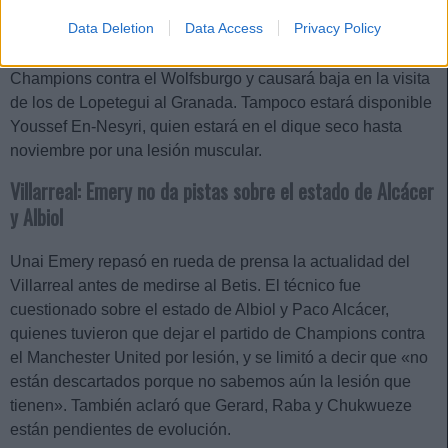
Sevilla: Acuña y En-Nesyri, bajas para jugar en Granada
Data Deletion
Data Access
Privacy Policy
Marcos Acuña sufrió un esguince de tobillo en el partido de
Champions contra el Wolfsburgo y causará baja en la visita
de los de Lopetegui al Granada. Tampoco estará disponible
Youssef En-Nesyri, quien estará en el dique seco hasta
noviembre por una lesión muscular.
Villarreal: Emery no da pistas sobre el estado de Alcácer
y Albiol
Unai Emery repasó en rueda de prensa la actualidad del
Villarreal antes de medirse al Betis. El técnico fue
cuestionado sobre el estado de Albiol y Paco Alcácer,
quienes tuvieron que dejar el partido de Champions contra
el Manchester United por lesión, y se limitó a decir que «no
están descartados porque no sabemos aún la lesión que
tienen». También aclaró que Gerard, Raba y Chukwueze
están pendientes de evolución.