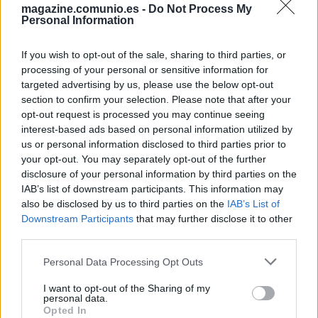
magazine.comunio.es -
Do Not Process My
Personal Information
Granada: Gonalons y Maximiano, con el grupo
If you wish to opt-out of the sale, sharing to third parties, or
Maxime Gonalons y Luis Maximiano han participado con
processing of your personal or sensitive information for
normalidad en el entrenamiento del viernes del Granada y
targeted advertising by us, please use the below opt-out
estarán disponibles para el partido ante el Sevilla del
section to confirm your selection. Please note that after your
domingo. Quien no ha saltado al verde es Domingos
opt-out request is processed you may continue seeing
Duarte, aunque se espera que pueda jugar sin problemas
interest-based ads based on personal information utilized by
contra los de Lopetegui.
us or personal information disclosed to third parties prior to
your opt-out. You may separately opt-out of the further
Levante: Dani Cárdenas, recuperado
disclosure of your personal information by third parties on the
IAB’s list of downstream participants. This information may
Paco López ha anunciado en rueda de prensa que Dani
also be disclosed by us to third parties on the
IAB’s List of
Downstream Participants
that may further disclose it to other
Cárdenas está recuperado de sus molestias y entra en la
third parties.
convocatoria granota para viajar a Mallorca. Sin embargo,
Dani Gómez no entra en la citación por un proceso febril.
Please note that this website/app uses one or more Google
Personal Data Processing Opt Outs
Soldado, Malsa, Bardhi y Campaña siguen recuperándose
services and may gather and store information including but
de sus lesiones.
not limited to your visit or usage behaviour. You may click to
I want to opt-out of the Sharing of my
personal data.
grant or deny consent to Google and its third-party tags to
Opted In
Mallorca: Reina volverá a la portería