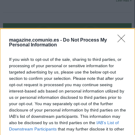
Leer más »
magazine.comunio.es -
Do Not Process My
Personal Information
If you wish to opt-out of the sale, sharing to third parties, or
processing of your personal or sensitive information for
targeted advertising by us, please use the below opt-out
section to confirm your selection. Please note that after your
opt-out request is processed you may continue seeing
interest-based ads based on personal information utilized by
us or personal information disclosed to third parties prior to
your opt-out. You may separately opt-out of the further
disclosure of your personal information by third parties on the
Levante – Elche: posibles alineaciones
IAB’s list of downstream participants. This information may
12. noviembre 2020 Por
Jesus Gallo
also be disclosed by us to third parties on the
IAB’s List of
Downstream Participants
that may further disclose it to other
La jornada 10 de LaLiga Santander 2020/21 comienza el viernes. ¿Quién