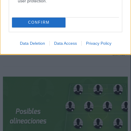
user protection.
Las posibles alineaciones de la jornada 9
CONFIRM
2. noviembre 2020 Por
Jesus Gallo
La novena jornada de LaLiga Santander 2020/21 comienza el viernes a
las 21:00 horas. ¿Cuáles serán las alineaciones de los equipos? ¿Qué
Data Deletion
Data Access
Privacy Policy
jugadores no están disponibles? En este artículo ofrecemos las posibles
alineaciones de la jornada 9.
Leer más »