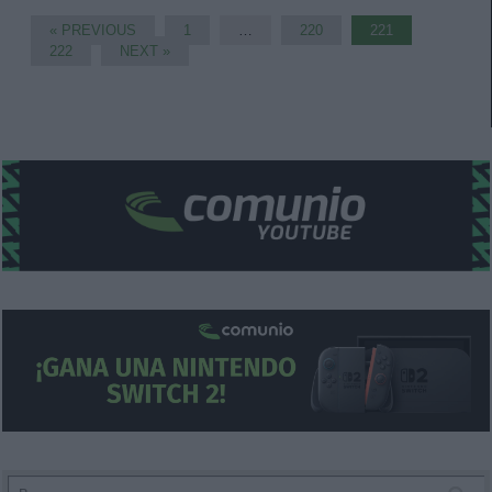
« PREVIOUS
1
…
220
221
222
NEXT »