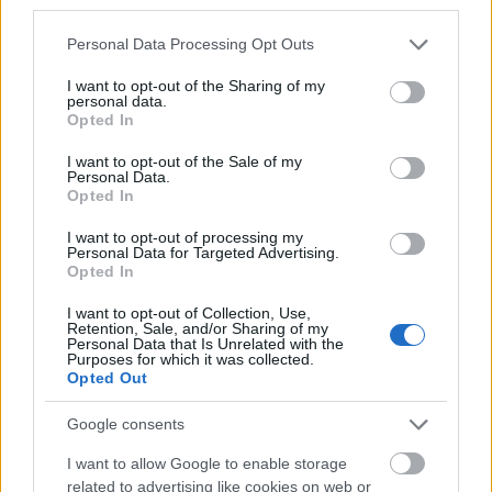
third parties.
jugará en el Levante? ¿Con qué alineación saldrá el Elche? En nuestra
alineaciones probables puedes descubrir qué jugadores de tu equipo
Please note that this website/app uses one or more Google
Personal Data Processing Opt Outs
pueden jugar y la información necesaria para preparar tu equipo.
services and may gather and store information including but
Leer más »
not limited to your visit or usage behaviour. You may click to
I want to opt-out of the Sharing of my
personal data.
grant or deny consent to Google and its third-party tags to
Opted In
use your data for below specified purposes in below Google
consent section.
I want to opt-out of the Sale of my
Personal Data.
Opted In
I want to opt-out of processing my
Personal Data for Targeted Advertising.
Opted In
I want to opt-out of Collection, Use,
Retention, Sale, and/or Sharing of my
Personal Data that Is Unrelated with the
Purposes for which it was collected.
Opted Out
Google consents
I want to allow Google to enable storage
Osasuna – Huesca: posibles alineaciones
related to advertising like cookies on web or