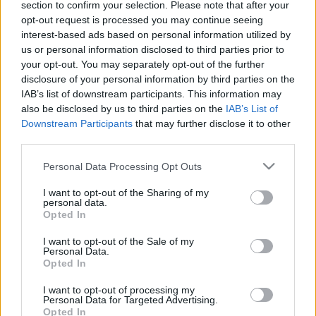
section to confirm your selection. Please note that after your
muscular), Lucas Torró.
opt-out request is processed you may continue seeing
interest-based ads based on personal information utilized by
Estos jugadores son duda:
Calleri.
us or personal information disclosed to third parties prior to
Cambios en la alineación:
Arrasate volverá al 4-4-2.
your opt-out. You may separately opt-out of the further
disclosure of your personal information by third parties on the
Roberto Torres y Barja opciones para suplir al lesionado
IAB’s list of downstream participants. This information may
Jony. Budimir y Gallego pueden ser la pareja de ataque.
also be disclosed by us to third parties on the
IAB’s List of
David García debería volver al once tras no jugar en la
Downstream Participants
that may further disclose it to other
jornada 11 por el protocolo COVID-19.
third parties.
Please note that this website/app uses one or more Google
Personal Data Processing Opt Outs
Actualidad Comunio: Hazard vuelve a lesionarse
services and may gather and store information including but
El infortunio no cesa para Eden
not limited to your visit or usage behaviour. You may click to
I want to opt-out of the Sharing of my
personal data.
Hazard, quien sufre una nueva
grant or deny consent to Google and its third-party tags to
Opted In
lesión y estará de baja un par de
use your data for below specified purposes in below Google
semanas. Repasamos las últimas
consent section.
I want to opt-out of the Sale of my
noticias de lesionados.
Personal Data.
Opted In
I want to opt-out of processing my
Personal Data for Targeted Advertising.
Opted In