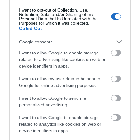
Posible alineación Betis
I want to opt-out of Collection, Use,
Retention, Sale, and/or Sharing of my
Alineación:
Joel – Emerson, Bartra, Sidnei, Álex Moreno
Personal Data that Is Unrelated with the
Purposes for which it was collected.
(Miranda) – Carvalho (Guardado), Guido Rodríguez,
Opted Out
Joaquín (Lainez), Fekir, Tello (Rodri) – Loren (Sanabria).
Google consents
Estos jugadores son baja:
Claudio Bravo (lesión
muscular), Camarasa, Canales (lesión muscular), Mandi
I want to allow Google to enable storage
(COVID-19).
related to advertising like cookies on web or
device identifiers in apps.
Estos jugadores son duda:
Juanmi.
I want to allow my user data to be sent to
Cambios en la alineación:
tras la mala racha de resultados
Google for online advertising purposes.
es posible que Pellegrini realice varios cambios en el once.
Jugadores como Lainez, Rodri, Miranda, Loren o Carvalho
I want to allow Google to send me
personalized advertising.
podrían tener una oportunidad de inicio. Mandi sigue de
baja.
I want to allow Google to enable storage
related to analytics like cookies on web or
Athletic – Celta
device identifiers in apps.
Levante – Getafe