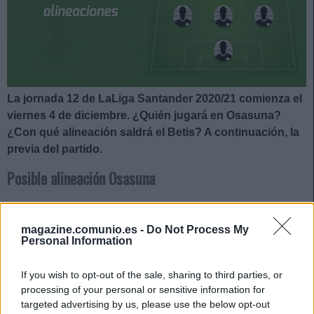
La jornada 12 de LaLiga Santander 2020/21 comienza el
viernes 4 de diciembre. ¿Quién jugará en Osasuna?
¿Con qué alineación saldrá el Betis? A continuación, la
previa del partido.
Posible alineación Osasuna
Alineación:
Sergio Herrera – Roncaglia, Unai García,
David García, Íñigo Pérez (Juan Cruz) – Moncayola, Oier,
magazine.comunio.es -
Do Not Process My
Personal Information
Roberto Torres (Kike Barja), Rubén García – Budimir, Enric
Gallego.
If you wish to opt-out of the sale, sharing to third parties, or
Estos jugadores son baja:
Adrián López (lesión muscular),
processing of your personal or sensitive information for
targeted advertising by us, please use the below opt-out
Chimy Ávila (rodilla), Brandon, Jony Rodríguez (lesión