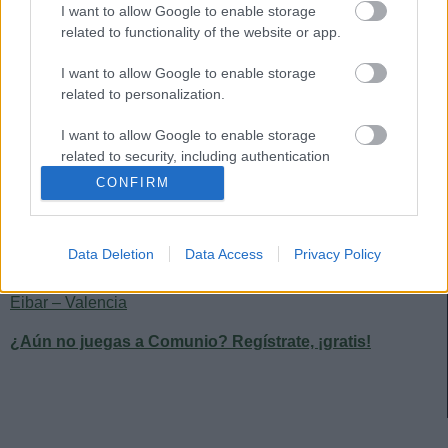
I want to allow Google to enable storage
Sevilla – Real Madrid
related to functionality of the website or app.
Atlético – Valladolid
I want to allow Google to enable storage
related to personalization.
Cádiz – Barcelona
I want to allow Google to enable storage
Granada – Huesca
related to security, including authentication
functionality and fraud prevention, and other
CONFIRM
Osasuna – Betis
user protection.
Villarreal – Elche
Data Deletion
Data Access
Privacy Policy
Alavés – Real Sociedad
Eibar – Valencia
¿Aún no juegas a Comunio? Regístrate, ¡gratis!