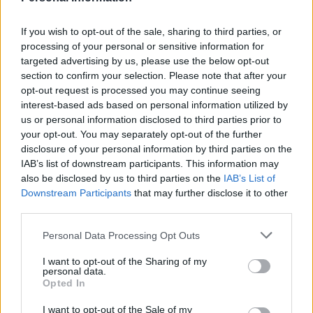
If you wish to opt-out of the sale, sharing to third parties, or
processing of your personal or sensitive information for
targeted advertising by us, please use the below opt-out
section to confirm your selection. Please note that after your
opt-out request is processed you may continue seeing
interest-based ads based on personal information utilized by
us or personal information disclosed to third parties prior to
your opt-out. You may separately opt-out of the further
disclosure of your personal information by third parties on the
IAB’s list of downstream participants. This information may
also be disclosed by us to third parties on the
IAB’s List of
Downstream Participants
that may further disclose it to other
third parties.
Please note that this website/app uses one or more Google
Personal Data Processing Opt Outs
Ganadores valor de mercado (26/09-02/10): Ansu llega al Top 10
services and may gather and store information including but
2. octubre 2020 Por
Jesus Gallo
not limited to your visit or usage behaviour. You may click to
I want to opt-out of the Sharing of my
personal data.
grant or deny consent to Google and its third-party tags to
Los valores de mercado siguen con su tendencia a la baja con 44
Opted In
use your data for below specified purposes in below Google
millones de caida en los últimos 7 días. Aún así, muchos jugadores
consent section.
subieron su cotización. A continuación, los ganadores de valor de
I want to opt-out of the Sale of my