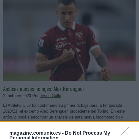
Análisis nuevos fichajes: Álex Berenguer
2. octubre 2020 Por
Jesus Gallo
El Athletic Club ha confirmado su primer fichaje para la temporada
2020/21, el extremo Álex Berenguer, procedente del Torino. En este
artículo podéis encontrar un análisis de esta nueva incorporación y
pronostico sobre su posible rendimiento en Comunio.
Leer más »
magazine.comunio.es -
Do Not Process My
Personal Information