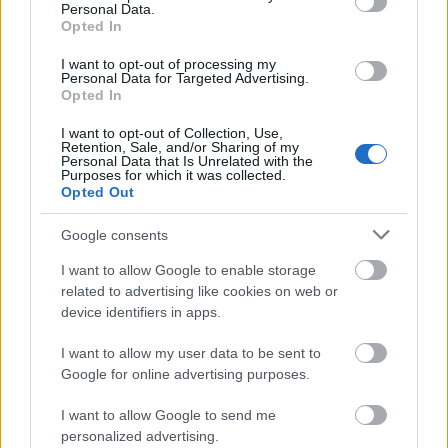
Personal Data.
mercado de la semana en Comunio.
Opted In
Leer más »
I want to opt-out of processing my
Personal Data for Targeted Advertising.
Opted In
I want to opt-out of Collection, Use,
Retention, Sale, and/or Sharing of my
Personal Data that Is Unrelated with the
Purposes for which it was collected.
Opted Out
Google consents
I want to allow Google to enable storage
related to advertising like cookies on web or
device identifiers in apps.
I want to allow my user data to be sent to
Google for online advertising purposes.
Recomendaciones de compra: 5 jugadores rentables tras la
I want to allow Google to send me
jornada 4
personalized advertising.