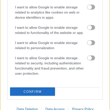
2. octubre 2020 Por
Jesus Gallo
I want to allow Google to enable storage
La jornada 4 no fue de muchos goles, pero hubo futbolistas que rindieron
related to analytics like cookies on web or
bien desde un punto estadístico y dieron una buena cantidad de puntos.
device identifiers in apps.
Te dejamos 5 jugadores a un precio relativamente bajo que pueden ser
rentables en las próximas semanas.
I want to allow Google to enable storage
Leer más »
related to functionality of the website or app.
I want to allow Google to enable storage
related to personalization.
I want to allow Google to enable storage
related to security, including authentication
functionality and fraud prevention, and other
user protection.
CONFIRM
Data Deletion
Data Access
Privacy Policy