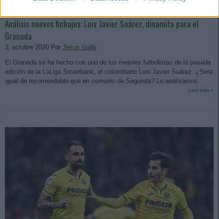
Análisis nuevos fichajes: Luis Javier Suárez, dinamita para el
Granada
2. octubre 2020 Por
Jesus Gallo
El Granada se ha hecho con uno de los mejores futbolistas de la pasada
edición de la LaLiga Smartbank, el colombiano Luis Javier Suárez. ¿Será
igual de recomendable que en comunio de Segunda? Lo analizamos.
Leer más »