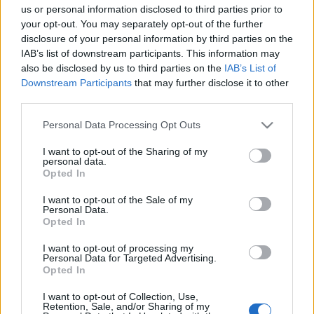
us or personal information disclosed to third parties prior to
(lesión muscular), Campaña (lesión muscular), Mustafi
your opt-out. You may separately opt-out of the further
(lesión muscular).
disclosure of your personal information by third parties on the
IAB’s list of downstream participants. This information may
Estos jugadores son duda
:
also be disclosed by us to third parties on the
IAB’s List of
Downstream Participants
that may further disclose it to other
Posibles modificaciones
: Malsa y Bardhi, quienes tuvieron
third parties.
minutos en la derrota en Sevilla, pueden ser las grandes
novedades del once. Dani Gómez puede sustituir a Soldado
Please note that this website/app uses one or more Google
Personal Data Processing Opt Outs
en la delantera, mientras que Miramón y Clerc podrían rotar
services and may gather and store information including but
not limited to your visit or usage behaviour. You may click to
I want to opt-out of the Sharing of my
y dejar sus puestos a Son y Franquesa.
personal data.
grant or deny consent to Google and its third-party tags to
Opted In
use your data for below specified purposes in below Google
Ganadores valor mercado (16-22 octubre): RDT, el
consent section.
I want to opt-out of the Sale of my
más demandado
Personal Data.
Opted In
El mercado sigue con su tendencia
a la baja y se ha devaluado en 21
I want to opt-out of processing my
millones en los últimos 7 días. Aún
Personal Data for Targeted Advertising.
así, hubo jugadores que
Opted In
incrementaron mucho su valor
I want to opt-out of Collection, Use,
como es el caso de RDT. Estos
Retention, Sale, and/or Sharing of my
han sido los cinco ganadores de la