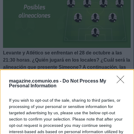
Levante y Atlético se enfrentan el 28 de octubre a las
21:30 horas. ¿Quién jugará en los locales? ¿Cuál será la
alineación que presente Simeone? A continuación, las
posibles alineaciones del Levante-Atlético.
magazine.comunio.es -
Do Not Process My
Levante
Personal Information
Posible alineación
: Aitor Fernández – Miramón (Son),
If you wish to opt-out of the sale, sharing to third parties, or
processing of your personal or sensitive information for
Rubén Vezo, Rober Pier, Clerc (Franquesa) – Malsa,
targeted advertising by us, please use the below opt-out
Bardhi, Melero – De Frutos, Morales, Soldado (Dani
section to confirm your selection. Please note that after your
Gómez).
opt-out request is processed you may continue seeing
interest-based ads based on personal information utilized by
Estos jugadores son baja
: Roger (fascitis plantar), Postigo