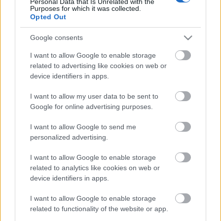
Personal Data that Is Unrelated with the
Purposes for which it was collected.
semana.
Opted Out
Google consents
Atlético
I want to allow Google to enable storage
related to advertising like cookies on web or
Posible alineación
: Oblak – Trippier, Giménez, Felipe,
device identifiers in apps.
Hermoso – Carrasco, Koke, Herrera (De Paul) – Griezmann,
Luis Suárez, Joao Félix.
I want to allow my user data to be sent to
Google for online advertising purposes.
Estos jugadores son baja
: Marcos Llorente (lesión
muscular), Lemar (lesión muscular).
I want to allow Google to send me
personalized advertising.
Estos jugadores son duda
: Kondogbia (molestias), Savic
(lesión muscular).
I want to allow Google to enable storage
related to analytics like cookies on web or
Posibles modificaciones
: posible vuelta a una línea de 3
device identifiers in apps.
centrales. Savic podría llegar al partido, pero no parece que
Simeone vaya a arriesgar con él y le reservaría para el
I want to allow Google to enable storage
partido de la siguiente jornada. Kondogbia es duda y
related to functionality of the website or app.
Herrera puede ser titular en el centro del campo, aunque De