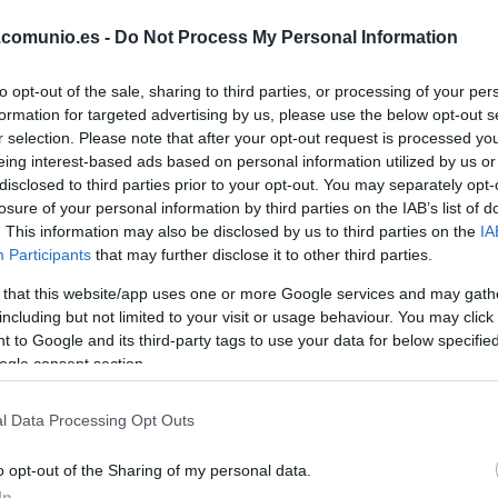
ble para Manolo González en la visita perica a
.comunio.es -
Do Not Process My Personal Information
rtido de sanción por acumulación de amarillas.
suplirle.
to opt-out of the sale, sharing to third parties, or processing of your per
formation for targeted advertising by us, please use the below opt-out s
r selection. Please note that after your opt-out request is processed y
eing interest-based ads based on personal information utilized by us or
in el futbolista francés, sancionado por acumulación
disclosed to third parties prior to your opt-out. You may separately opt-
a debería asumir su rol contra los groguet.
losure of your personal information by third parties on the IAB’s list of
. This information may also be disclosed by us to third parties on the
IA
Participants
that may further disclose it to other third parties.
la jornada 20
da 20 de LaLiga 25/26 nos dejó varios lesionados,
 that this website/app uses one or more Google services and may gath
o o Tárrega. Repasamos su estado y posible tiempo
including but not limited to your visit or usage behaviour. You may click 
n este artículo.
 to Google and its third-party tags to use your data for below specifi
ogle consent section.
l Data Processing Opt Outs
o opt-out of the Sharing of my personal data.
In