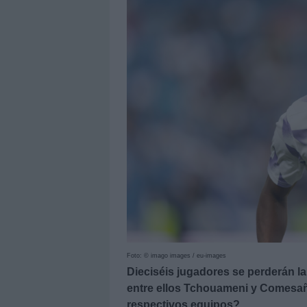
Foto: © imago images / eu-images
Dieciséis jugadores se perderán la
entre ellos Tchouameni y Comesañ
respectivos equipos?