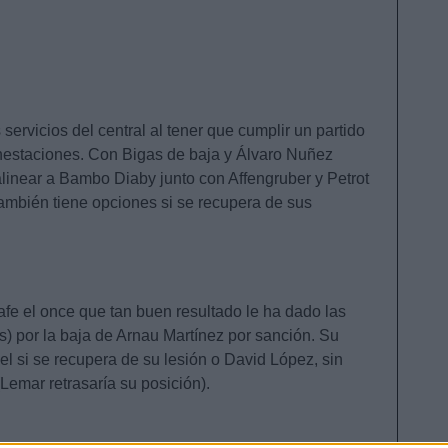
servicios del central al tener que cumplir un partido
estaciones. Con Bigas de baja y Álvaro Nuñez
alinear a Bambo Diaby junto con Affengruber y Petrot
ambién tiene opciones si se recupera de sus
afe el once que tan buen resultado le ha dado las
s) por la baja de Arnau Martínez por sanción. Su
el si se recupera de su lesión o David López, sin
(Lemar retrasaría su posición).