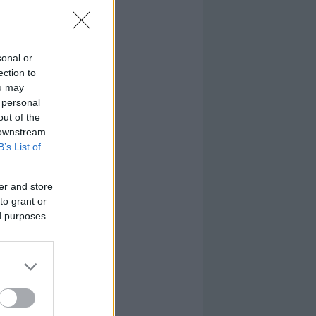
sonal or
ection to
ou may
 personal
out of the
 downstream
B’s List of
er and store
to grant or
ed purposes