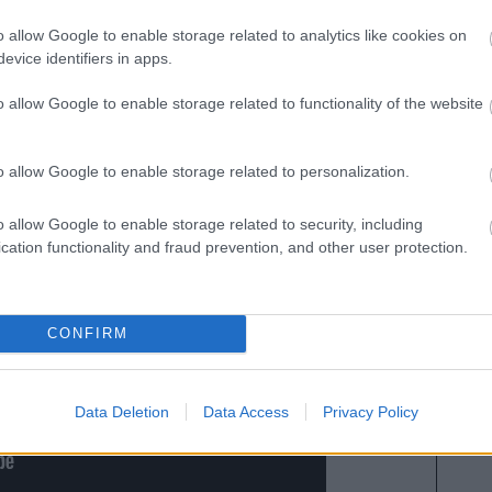
o allow Google to enable storage related to analytics like cookies on
isitar Sevilla, entre ellas la del delantero Gorka
evice identifiers in apps.
tido ante el Mallorca. Con Iñaki Williams y Maroan
ía ser el elegido por Valverde para hacer las
o allow Google to enable storage related to functionality of the website
a Izeta.
o allow Google to enable storage related to personalization.
o allow Google to enable storage related to security, including
cation functionality and fraud prevention, and other user protection.
CONFIRM
Data Deletion
Data Access
Privacy Policy