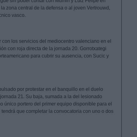
igue sin poder contar con Mumin y Luiz Felipe en
la zona central de la defensa o al joven Vertrouwd,
cnico vasco.
 con los servicios del mediocentro valenciano en el
sión con roja directa de la jornada 20. Gorrotxategi
norteamericano para cubrir su ausencia, con Sucic y
pulsado por protestar en el banquillo en el duelo
 jornada 21. Su baja, sumada a la del lesionado
o único portero del primer equipo disponible para el
 tendrá que completar la convocatoria con uno o dos