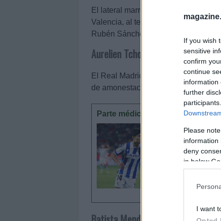
El lateral marroquí no estará disponi
magazine
Valencia, al tener que cumplir un pa
Rubén Sánchez será el encargado de 
If you wish 
Aurelien Tchouameni (Real Madrid)
sensitive in
confirm you
continue se
El Real Madrid jugará en Villarreal s
information 
de amonestaciones. Eduardo Camaving
further disc
participants
Downstream 
Parte médico: los lesionados de 
La jorna
Please note
cómo Kub
information 
de baja e
deny consent
in below Go
Persona
I want t
Batista Mendy (Sevilla)
Opted 