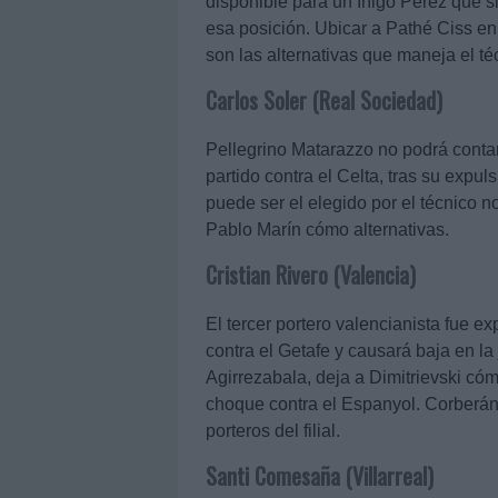
disponible para un Íñigo Pérez que s
esa posición. Ubicar a Pathé Ciss en 
son las alternativas que maneja el té
Carlos Soler (Real Sociedad)
Pellegrino Matarazzo no podrá contar
partido contra el Celta, tras su expul
puede ser el elegido por el técnico 
Pablo Marín cómo alternativas.
Cristian Rivero (Valencia)
El tercer portero valencianista fue ex
contra el Getafe y causará baja en la
Agirrezabala, deja a Dimitrievski cóm
choque contra el Espanyol. Corberán
porteros del filial.
Santi Comesaña (Villarreal)