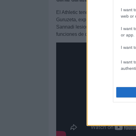
I want t
El Athletic tendrá muchas bajas para v
web or d
Guruzeta, expulsado en el último par
Sannadi lesionados, Unai Gómez podr
I want t
funciones de delantero, sin descartar 
or app.
I want t
I want t
authenti