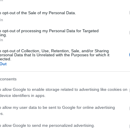
tic sin la presencia del sancionado Batista Mendy.
o opt-out of the Sale of my Personal Data.
uplirle, cómo retrasar la posición de Sow y dar
In
o Ejuke.
to opt-out of processing my Personal Data for Targeted
ing.
In
yol y lo hará sin su capitán, José Luis Gayà. El
o opt-out of Collection, Use, Retention, Sale, and/or Sharing
ersonal Data that Is Unrelated with the Purposes for which it
plir un partido de sanción por acumulación de
lected.
Out
e lo ocupará Jesús Vázquez.
consents
ón con el defensa uruguayo para el enfrentamiento
o allow Google to enable storage related to advertising like cookies on
evice identifiers in apps.
la principal alternativa para jugar en el lateral
tar a Juan Foyth.
o allow my user data to be sent to Google for online advertising
s.
to allow Google to send me personalized advertising.