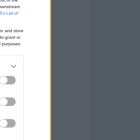
 downstream
B’s List of
er and store
to grant or
ed purposes