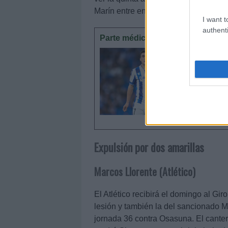
Marín entre en el once amarillo.
I want t
authenti
Parte médico: los lesionados de 
La jorna
cómo Bar
posible t
Expulsión por dos amarillas
Marcos Llorente (Atlético)
El Atlético recibirá el domingo al Gi
lesión y también la del sancionado M
jornada 36 contra Osasuna. El cante