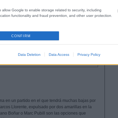
o allow Google to enable storage related to security, including
cation functionality and fraud prevention, and other user protection.
la jornada 36
da 36 de LaLiga 25/26 nos dejó varios lesionados,
renetxea o Raúl Moro. Repasamos su estado y
CONFIRM
iempo de baja en este artículo.
Data Deletion
Data Access
Privacy Policy
rona en un partido en el que tendrá muchas bajas por
arcos Llorente, expulsado por dos amarillas en la
rano Boñar o Marc Pubill son las opciones que