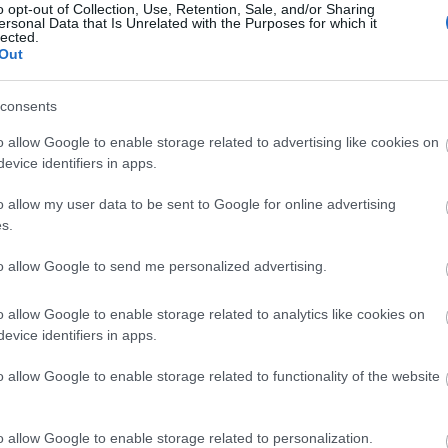
o opt-out of Collection, Use, Retention, Sale, and/or Sharing
cómo Martim Neto o Lucas Cepeda.
ersonal Data that Is Unrelated with the Purposes for which it
lected.
Out
consents
jornada 37, en toda una final por la salvación. Los
 Omar Mascarell, sancionado por acumulación de
o allow Google to enable storage related to advertising like cookies on
uelve tras cumplir sanción, será el encargado de
evice identifiers in apps.
o allow my user data to be sent to Google for online advertising
s.
mingo al Valencia sin la presencia del central
to allow Google to send me personalized advertising.
partido de sanción por acumulación de
 reapareció tras superar una lesión contra el Girona,
o allow Google to enable storage related to analytics like cookies on
evice identifiers in apps.
s de suplir su ausencia en el once txuri-urdin.
o allow Google to enable storage related to functionality of the website
al central luso para la visita groguet a Vallecas tras
o allow Google to enable storage related to personalization.
 derrota contra el Sevilla. Su baja hará que Rafa