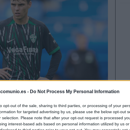
.comunio.es -
Do Not Process My Personal Information
to opt-out of the sale, sharing to third parties, or processing of your per
formation for targeted advertising by us, please use the below opt-out s
rnada 37 de LaLiga 25/26 al estar sancionados,
r selection. Please note that after your opt-out request is processed y
dez
. ¿Quiénes les reemplazarán en sus
eing interest-based ads based on personal information utilized by us or
disclosed to third parties prior to your opt-out. You may separately opt-