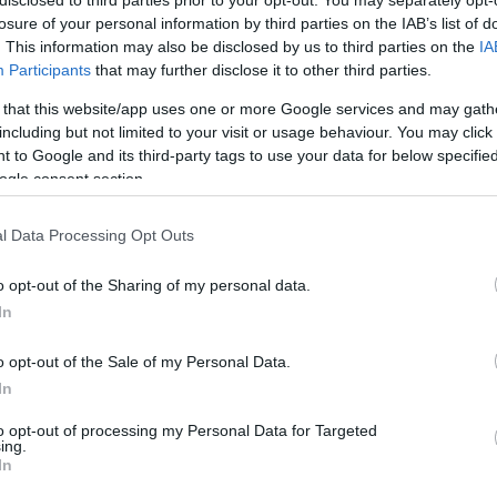
losure of your personal information by third parties on the IAB’s list of
. This information may also be disclosed by us to third parties on the
IA
Participants
that may further disclose it to other third parties.
(Betis)
 that this website/app uses one or more Google services and may gath
including but not limited to your visit or usage behaviour. You may click 
n la jornada 37 con los deberes hechos tras
 to Google and its third-party tags to use your data for below specifi
 edición de la Champions League. Se esperan
ogle consent section.
ente Manuel Pellegrini en el Camp Nou por
 Diego Llorente y Cucho Hernández, quienes vieron
l Data Processing Opt Outs
oque ante el Elche.
o opt-out of the Sharing of my personal data.
r Natan, mientras que la ausencia de Cucho puede
In
 quien en unas semanas disputará el Mundial 2026
ongo.
o opt-out of the Sale of my Personal Data.
In
to opt-out of processing my Personal Data for Targeted
ntra el Getafe y para ese trascendental partido no
ing.
In
ta temporada, Aleix Febas. El centrocampista vio la
ta contra el Betis y Eder Sarabia maneja varias