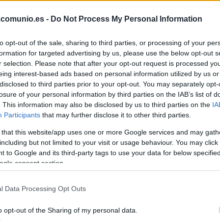
.comunio.es -
Do Not Process My Personal Information
to opt-out of the sale, sharing to third parties, or processing of your per
formation for targeted advertising by us, please use the below opt-out s
r selection. Please note that after your opt-out request is processed y
eing interest-based ads based on personal information utilized by us or
disclosed to third parties prior to your opt-out. You may separately opt-
losure of your personal information by third parties on the IAB’s list of
. This information may also be disclosed by us to third parties on the
IA
Participants
that may further disclose it to other third parties.
 26 de septiembre a las 14:00 horas. ¿Quién
 that this website/app uses one or more Google services and may gath
ineación saldrán los de Arrasate? A
including but not limited to your visit or usage behaviour. You may click 
iones del Mallorca-Osasuna.
 to Google and its third-party tags to use your data for below specifi
ogle consent section.
l Data Processing Opt Outs
 Valjent, Brian Oliván, Jaume Costa – Iddrisu Baba,
ríguez, Amath – Fer Niño.
o opt-out of the Sharing of my personal data.