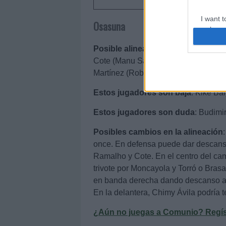
I want t
Osasuna
web or d
Posible alineación
: Sergio Herrera 
I want t
Cote (Manu Sánchez) – Moncayola, Oi
or app.
Martínez (Rober Ibañez) – Kike Garcí
I want t
Estos jugadores son baja
: Kike Bar
I want t
Estos jugadores son duda
: Budimir
authenti
Posibles cambios en la alineación
once. En defensa puede dar descans
Ramalho y Cote. En el centro del cam
trivote por Moncayola y Torró o Bras
en banda derecha dando descanso a 
En la delantera, Chimy Ávila podría t
¿Aún no juegas a Comunio? Regístr