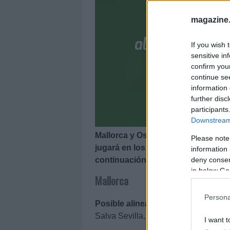
magazine
If you wish 
sensitive in
confirm you
continue se
information 
further disc
participants
Downstream 
Mallorca y Osasuna se enfrentan el
Please note
jugará en los locales? ¿Con qué al
information 
continuación, las posibles alineac
deny consent
in below Go
Mallorca
Persona
Posible alineación
: Reina – Sastre,
Salva Sevilla, Kang-In Lee, Dani Rod
I want t