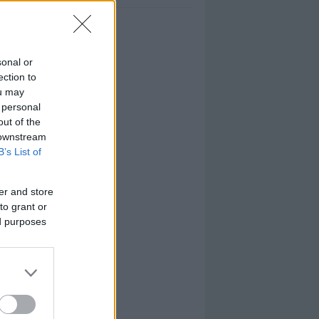
sonal or
ection to
ou may
 personal
out of the
 downstream
B’s List of
er and store
to grant or
ed purposes