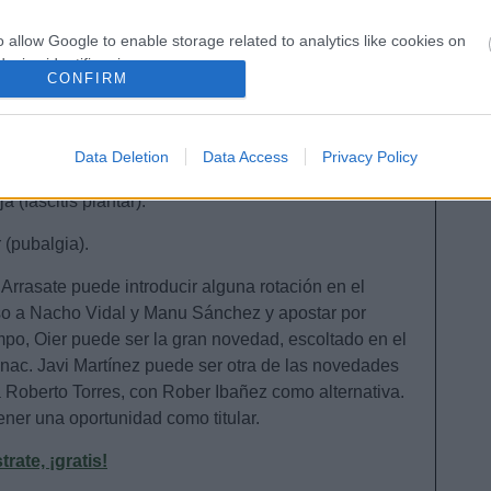
o allow Google to enable storage related to analytics like cookies on
evice identifiers in apps.
CONFIRM
– Nacho Vidal (Ramalho), Aridane, David García,
o allow Google to enable storage related to functionality of the website
er, Lucas Torró (Brasanac), Rubén García, Javi
Data Deletion
Data Access
Privacy Policy
a (Chimy Ávila).
o allow Google to enable storage related to personalization.
ja (fascitis plantar).
o allow Google to enable storage related to security, including
 (pubalgia).
cation functionality and fraud prevention, and other user protection.
: Arrasate puede introducir alguna rotación en el
o a Nacho Vidal y Manu Sánchez y apostar por
po, Oier puede ser la gran novedad, escoltado en el
anac. Javi Martínez puede ser otra de las novedades
Roberto Torres, con Rober Ibañez como alternativa.
ener una oportunidad como titular.
ate, ¡gratis!