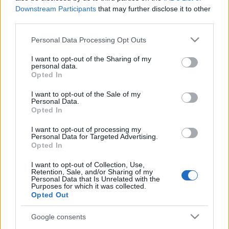
Downstream Participants
that may further disclose it to other
Estos jugadores son duda
:
third parties.
Please note that this website/app uses one or more Google
Posibles modificaciones
: Luis García puede hacer
Personal Data Processing Opt Outs
services and may gather and store information including but
rotaciones en varias posiciones, en especial en el ataque
not limited to your visit or usage behaviour. You may click to
I want to opt-out of the Sharing of my
dónde jugadores como Amath y Fer Niño volverán al once
personal data.
grant or deny consent to Google and its third-party tags to
tras ser suplentes contra el Valencia.
Opted In
use your data for below specified purposes in below Google
consent section.
I want to opt-out of the Sale of my
Personal Data.
Ganadores valor mercado (16-22 octubre): RDT, el
Opted In
más demandado
El mercado sigue con su tendencia
I want to opt-out of processing my
Personal Data for Targeted Advertising.
a la baja y se ha devaluado en 21
Opted In
millones en los últimos 7 días. Aún
así, hubo jugadores que
I want to opt-out of Collection, Use,
incrementaron mucho su valor
Retention, Sale, and/or Sharing of my
Personal Data that Is Unrelated with the
como es el caso de RDT. Estos
Purposes for which it was collected.
han sido los cinco ganadores de la
Opted Out
semana.
Google consents