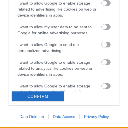
Sevilla
I want to allow Google to enable storage
related to advertising like cookies on web or
device identifiers in apps.
Posible alineación
: Bono – Navas (Montiel), Diego Carlos,
Koundé, Acuña – Fernando, Joan Jordán, Rakitic (Papu
I want to allow my user data to be sent to
Gómez) – Ocampos, Suso (Lamela), Rafa Mir.
Google for online advertising purposes.
Estos jugadores son baja
: Rekik (lesión muscular).
I want to allow Google to send me
personalized advertising.
Estos jugadores son duda
:
I want to allow Google to enable storage
Posibles modificaciones
: Lopetegui hará rotaciones tras la
related to analytics like cookies on web or
victoria por 5-3 contra el Levante. Jugadores como Joan
device identifiers in apps.
Jordán, Rakitic, Ocampos y Acuña jugarán de inicio, al igual
que Bono quien debería volver a la portería.
I want to allow Google to enable storage
related to functionality of the website or app.
¿Aún no juegas a Comunio? Regístrate, ¡gratis!
CONFIRM
I want to allow Google to enable storage
related to personalization.
Data Deletion
Data Access
Privacy Policy
I want to allow Google to enable storage
related to security, including authentication