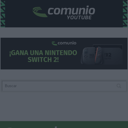
functionality and fraud prevention, and other
user protection.