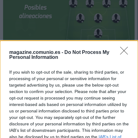
magazine.comunio.es -
Do Not Process My
Mallorca y Sevilla se enfrentan el 27 de octubre a las
Personal Information
19:00 horas. ¿Quién jugará en los locales? ¿Cuál será la
alineación que presente Lopetegui? A continuación, las
If you wish to opt-out of the sale, sharing to third parties, or
posibles alineaciones del Mallorca-Sevilla.
processing of your personal or sensitive information for
targeted advertising by us, please use the below opt-out
Mallorca
section to confirm your selection. Please note that after your
opt-out request is processed you may continue seeing
Posible alineación
: Reina – Maffeo (Sastre), Valjent,
interest-based ads based on personal information utilized by
Russo, Jaume Costa – Iddrisu Baba (Battaglia), Salva
us or personal information disclosed to third parties prior to
Sevilla, Amath, Lago Junior, Dani Rodríguez – Fer Niño.
your opt-out. You may separately opt-out of the further
disclosure of your personal information by third parties on the
Estos jugadores son baja
: Raíllo (tobillo), Kubo (rodilla),
IAB’s list of downstream participants. This information may
Kang-In Lee (sancionado), Battaglia (sancionado).
also be disclosed by us to third parties on the
IAB’s List of