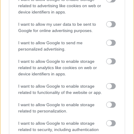
Fernando Calero y Javi Puado son dudas para el partido
related to advertising like cookies on web or
device identifiers in apps.
por molestias.
I want to allow my user data to be sent to
Virus FIFA: ¿Qué jugadores podrían rotar en la
Google for online advertising purposes.
jornada 4?
I want to allow Google to send me
El temido Virus FIFA ataca de
personalized advertising.
nuevo y puede hacer estragos en
nuestros equipos Comunio esta
I want to allow Google to enable storage
jornada. Varios jugadores
related to analytics like cookies on web or
sudamericanos regresarán de
device identifiers in apps.
jugar con sus selecciones el
viernes noche o sábado por la
I want to allow Google to enable storage
mañana y podrían tener este
related to functionality of the website or app.
descanso.
I want to allow Google to enable storage
related to personalization.
Getafe: Míchel confía en que Jankto estará disponible
I want to allow Google to enable storage
Míchel ha informado en rueda de prensa sobre el estado del
related to security, including authentication