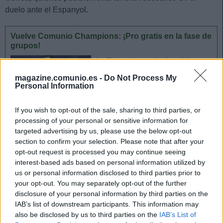
duelo ante el Espanyol.
Vuelve Comunio Champions: ¡Pro gratis en la fase de
grupos!
La Champions vuelve la próxima
semana y en Comunio Champions
magazine.comunio.es -
Do Not Process My
hay una oferta muy especial. Si
Personal Information
creas una nueva Liga con un
mínimo de 5 jugadores, podrás
If you wish to opt-out of the sale, sharing to third parties, or
disfrutar de las ventajas Pro Player
processing of your personal or sensitive information for
gratis durante toda la fase de
targeted advertising by us, please use the below opt-out
grupos.
section to confirm your selection. Please note that after your
opt-out request is processed you may continue seeing
interest-based ads based on personal information utilized by
Cádiz: Cervera descarta prácticamente a Alarcón como
us or personal information disclosed to third parties prior to
titular
your opt-out. You may separately opt-out of the further
disclosure of your personal information by third parties on the
Álvaro Cervera repasó la actualidad de su equipo y
IAB’s list of downstream participants. This information may
also be disclosed by us to third parties on the
IAB’s List of
recapituló las bajas con las que contará para el partido ante