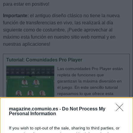
para estar en positivo!
Importante:
el antiguo diseño clásico no tiene la nueva
función de transferencias en vivo, las realizará al día
siguiente como de costumbre. ¡Puede aprovechar al
máximo esta función en nuestro sitio web normal y en
nuestras aplicaciones!
Tutorial: Comunidades Pro Player
Las comunidades Pro Player están
repleta de funciones que
garantizan la máxima diversión en
el juego. En este sencillo tutorial
repasamos lo que ofrece esta
modalidad de suscripción.
magazine.comunio.es -
Do Not Process My
Personal Information
Sustituciones en vivo: ¡cambia tu alineación durante la
If you wish to opt-out of the sale, sharing to third parties, or
jornada!