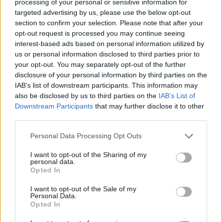
processing of your personal or sensitive information for
targeted advertising by us, please use the below opt-out
A partir de esta temporada hay una nueva función con la
section to confirm your selection. Please note that after your
que podrás hacer cambios en tu equipo durante la jornada,
opt-out request is processed you may continue seeing
¡las sustituciones en vivo!
interest-based ads based on personal information utilized by
us or personal information disclosed to third parties prior to
Puedes realizar las sustituciones en la
versión web
en la
your opt-out. You may separately opt-out of the further
sección «
Clasificación
«, apartado «
Live
«, así como en el
disclosure of your personal information by third parties on the
apartado
IAB’s list of downstream participants. This information may
«En Vivo»
de las apps (dentro de «Puntuación»).
also be disclosed by us to third parties on the
IAB’s List of
Una vez arranque la jornada, dicha sección aparecerá en el
Downstream Participants
that may further disclose it to other
juego para seguir los puntos de tus jugadores y dentro de él
third parties.
podrás hacer cambios durante la jornada siempre que se
cumplan estos requisitos:
Please note that this website/app uses one or more Google
Personal Data Processing Opt Outs
services and may gather and store information including but
1. El saldo de su cuenta debe ser positivo en el momento
not limited to your visit or usage behaviour. You may click to
I want to opt-out of the Sharing of my
personal data.
de la sustitución.
grant or deny consent to Google and its third-party tags to
Opted In
use your data for below specified purposes in below Google
2. Los jugadores sustituidos y sustitutos no hayan jugado
consent section.
I want to opt-out of the Sale of my
aún su partido en la jornada.
Personal Data.
Opted In