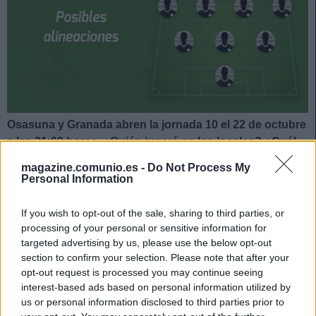
Osasuna y Granada abren la jornada 10 el 22 de octubre
a las 21:00 horas. ¿Quién jugará en los locales? ¿Cuál
será la alineación que presente Robert Moreno? A
magazine.comunio.es -
Do Not Process My
continuación, las posibles alineaciones del Osasuna-
Personal Information
Granada.
If you wish to opt-out of the sale, sharing to third parties, or
Osasuna
processing of your personal or sensitive information for
targeted advertising by us, please use the below opt-out
Posible alineación
: Sergio Herrera – Nacho Vidal, Aridane
section to confirm your selection. Please note that after your
(Unai García), David García, Manu Sánchez – Moncayola,
opt-out request is processed you may continue seeing
Lucas Torró, Brasanac, Rubén García, Javi Martínez
interest-based ads based on personal information utilized by
us or personal information disclosed to third parties prior to
(Roberto Torres) – Chimy Ávila (Kike García).