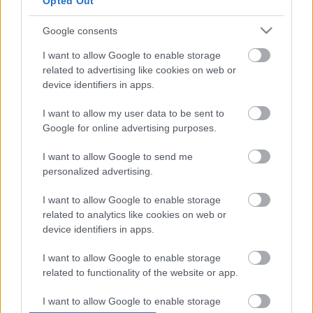
Opted Out
Google consents
Granada
I want to allow Google to enable storage
related to advertising like cookies on web or
Posible alineación
: Maximiano – Quini, Víctor Díaz
device identifiers in apps.
(Germán), Abram, Neva – Gonalons, Luis Milla, Montoro,
Rochina, Machís (Soro) – Luis Suárez.
I want to allow my user data to be sent to
Google for online advertising purposes.
Estos jugadores son baja
: Neyder Lozano (tibia), Yan
Eteki (lesión muscular), Isma Ruiz, Domingos Duarte (lesión
I want to allow Google to send me
personalized advertising.
en brazo).
Estos jugadores son duda
:
I want to allow Google to enable storage
related to analytics like cookies on web or
Posibles modificaciones
: Robert Moreno puede repetir
device identifiers in apps.
gran parte del once que derrotó al Sevilla antes del parón
I want to allow Google to enable storage
internacional. Domingos Duarte sigue de baja por un
related to functionality of the website or app.
problema en el brazo, por lo que el técnico podría repetir
con la pareja Víctor Díaz-Abram en el centro de la defensa,
I want to allow Google to enable storage
aunque no se puede descartar que Germán entre por uno