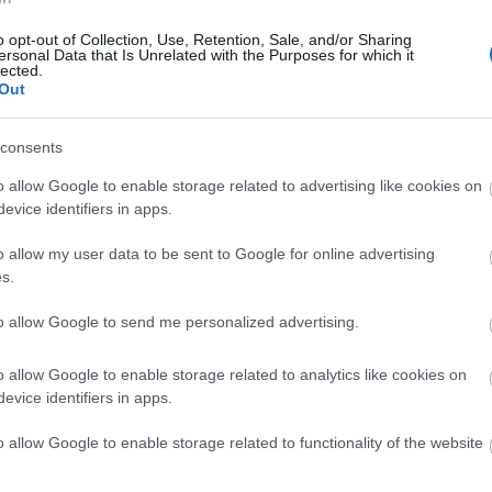
) o Frenkie de Jong (Barcelona), junto al
o opt-out of Collection, Use, Retention, Sale, and/or Sharing
thians) o Cody Gakpo (Liverpool).
ersonal Data that Is Unrelated with the Purposes for which it
lected.
ligatorio e interesantísimo para Comunio.com debido
Out
 en los grandes torneos internacionales y el
ras las bajas en el ataque. Tampoco hay que perder
consents
ta del Manchester City, quien asegura puntos gracias a
o allow Google to enable storage related to advertising like cookies on
gada desde la segunda línea.
evice identifiers in apps.
ál será su once titular?
o allow my user data to be sent to Google for online advertising
s.
 está en el Grupo D del Mundial 2026. ¿Cuál será el
ular del equipo sudamericano?
to allow Google to send me personalized advertising.
o allow Google to enable storage related to analytics like cookies on
evice identifiers in apps.
o allow Google to enable storage related to functionality of the website