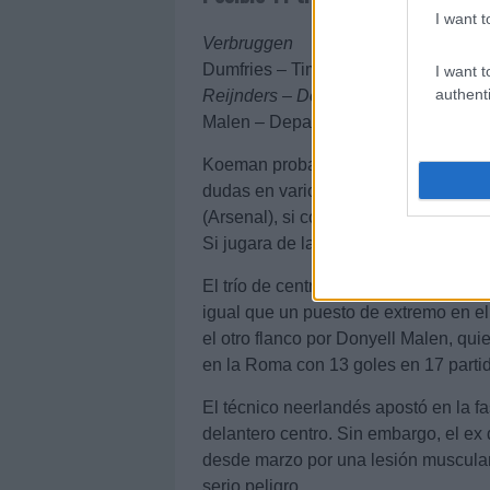
I want t
Verbruggen
Dumfries – Timber – Van Dijk – Van 
I want t
authenti
Reijnders – De Jong – Gravenberch
Malen – Depay – Gakpo
Koeman probablemente opte por el cl
dudas en varios puestos. En defensa
(Arsenal), si cómo lateral derecho o
Si jugara de lateral, Dumfries se cae
El trío de centrocampistas parece cl
igual que un puesto de extremo en e
el otro flanco por Donyell Malen, qu
en la Roma con 13 goles en 17 parti
El técnico neerlandés apostó en la 
delantero centro. Sin embargo, el ex d
desde marzo por una lesión muscular c
serio peligro.