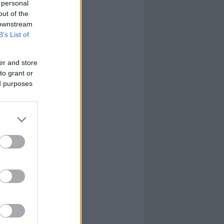
 personal
out of the
 downstream
B’s List of
er and store
to grant or
ed purposes