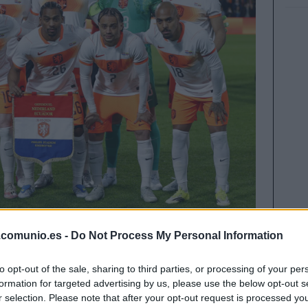
.comunio.es -
Do Not Process My Personal Information
ra liderar el grupo F del Mundial. ¿Cuál será el
ntinuación analizamos su plantilla y futbolistas
to opt-out of the sale, sharing to third parties, or processing of your per
o.com
.
formation for targeted advertising by us, please use the below opt-out s
r selection. Please note that after your opt-out request is processed y