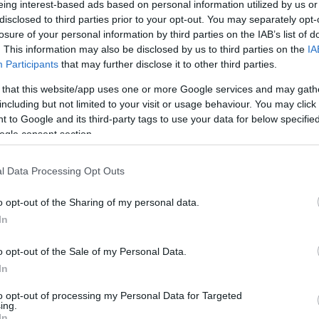
do y su jugadores más importantes
eing interest-based ads based on personal information utilized by us or
disclosed to third parties prior to your opt-out. You may separately opt-
losure of your personal information by third parties on the IAB’s list of
 llega a la máxima cita futbolística con la firme
. This information may also be disclosed by us to third parties on the
IA
órica y bordarse por fin su primera estrella. Tras
Participants
that may further disclose it to other third parties.
022 —donde cayeron de forma dramática en los
 campeona Argentina— y alcanzar las semifinales en la
 that this website/app uses one or more Google services and may gath
etado una gran transición generacional.
including but not limited to your visit or usage behaviour. You may click 
 to Google and its third-party tags to use your data for below specifi
as hasta la fecha, Países Bajos se ha ganado el
ogle consent section.
ras firmar tres dolorosos subcampeonatos del
78 y Sudáfrica 2010). Su actuación más memorable
l Data Processing Opt Outs
de Louis van Gaal en Brasil 2014, cuando con un
rjen Robben y Robin van Persie, aplastaron a la
o opt-out of the Sharing of my personal data.
colgaron la medilla de bronce tras batir a los
In
o opt-out of the Sale of my Personal Data.
 afrontará esta Copa del Mundo fiel a la evolución
In
fecta entre el clásico buen trato de balón, amplitud
 por hoy es de las más imponentes y físicas del
to opt-out of processing my Personal Data for Targeted
ing.
constelación de estrellas de nivel mundial,
In