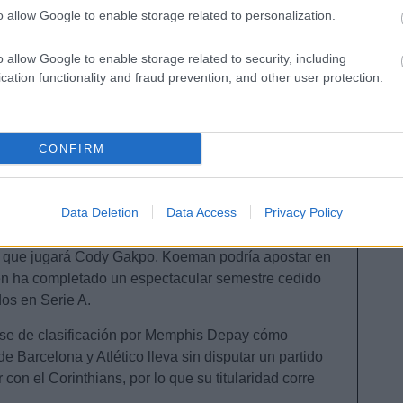
o allow Google to enable storage related to personalization.
de Ven
o allow Google to enable storage related to security, including
cation functionality and fraud prevention, and other user protection.
ásico sistema neerlandés 4-3-3, en el que hay
CONFIRM
 queda por ver dónde jugará Jurrien Timber
 acompañante de Van Dijk en el centro de la defensa.
ría del once y entrarían en él Van Hecke.
Data Deletion
Data Access
Privacy Policy
aro con Frenkie de Jong, Gravenberch y Reijnders, al
l que jugará Cody Gakpo. Koeman podría apostar en
ien ha completado un espectacular semestre cedido
dos en Serie A.
fase de clasificación por Memphis Depay cómo
e Barcelona y Atlético lleva sin disputar un partido
on el Corinthians, por lo que su titularidad corre